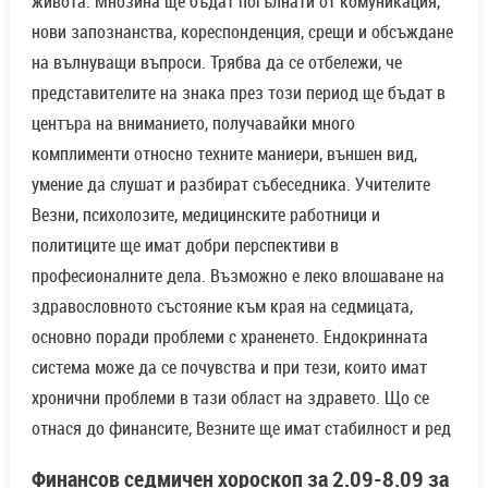
живота. Мнозина ще бъдат погълнати от комуникация,
нови запознанства, кореспонденция, срещи и обсъждане
на вълнуващи въпроси. Трябва да се отбележи, че
представителите на знака през този период ще бъдат в
центъра на вниманието, получавайки много
комплименти относно техните маниери, външен вид,
умение да слушат и разбират събеседника. Учителите
Везни, психолозите, медицинските работници и
политиците ще имат добри перспективи в
професионалните дела. Възможно е леко влошаване на
здравословното състояние към края на седмицата,
основно поради проблеми с храненето. Ендокринната
система може да се почувства и при тези, които имат
хронични проблеми в тази област на здравето. Що се
отнася до финансите, Везните ще имат стабилност и ред
Финансов седмичен хороскоп за 2.09-8.09 за