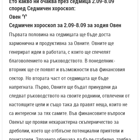
Ето какво ни очаква през седмица 2.09-8.09
според Седмичен хороскоп:
Овен ♈
Седмичен хороскоп за 2.09-8.09 за зодия Овен
Първата половина на седмицата ще бъде доста
хармонична и продуктивна за Овните. Овните ще
генерират идеи в работата, с които ще спечелят
благоволението на ръководството. В понеделник-
вторник ще се появят и възможности във финансовия
сектор. Но втората част от седмицата ще бъде
напрегната. Първо, Овните ще бъдат принудени да
следват ръководството на своите роднини, отвлечени от
настоящите цели и също така да правят неща, които не
са интересни за тях самите. Във финансовите въпроси
Овенът ще прояви нехарактерна скъперничество за
дреболии, което ще отблъсне потенциални приятели и
почитатели. Здравето обещава да бъде стабилно, трябва