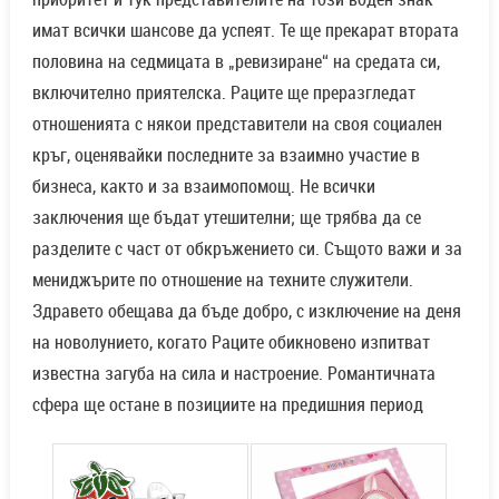
имат всички шансове да успеят. Те ще прекарат втората
половина на седмицата в „ревизиране“ на средата си,
включително приятелска. Раците ще преразгледат
отношенията с някои представители на своя социален
кръг, оценявайки последните за взаимно участие в
бизнеса, както и за взаимопомощ. Не всички
заключения ще бъдат утешителни; ще трябва да се
разделите с част от обкръжението си. Същото важи и за
мениджърите по отношение на техните служители.
Здравето обещава да бъде добро, с изключение на деня
на новолунието, когато Раците обикновено изпитват
известна загуба на сила и настроение. Романтичната
сфера ще остане в позициите на предишния период