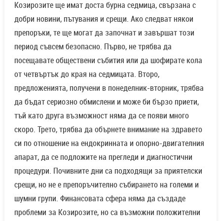
Козирозите ще имат доста бурна седмица, свързана с
добри новини, пътувания и срещи. Ако следват някои
препоръки, те ще могат да започнат и завършат този
период съвсем безопасно. Първо, не трябва да
посещавате обществени събития или да шофирате кола
от четвъртък до края на седмицата. Второ,
предложенията, получени в понеделник-вторник, трябва
да бъдат сериозно обмислени и може би бързо приети,
тъй като друга възможност няма да се появи много
скоро. Трето, трябва да обърнете внимание на здравето
си по отношение на ендокринната и опорно-двигателния
апарат, да се подложите на прегледи и диагностични
процедури. Почивните дни са подходящи за приятелски
срещи, но не е препоръчително събирането на големи и
шумни групи. Финансовата сфера няма да създаде
проблеми за Козирозите, но са възможни положителни