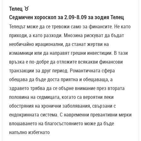
Телец ♉
Седмичен хороскоп за 2.09-8.09 за зодия Телец
Телецът може да се тревожи само за финансите. Не като
приходи, а като разходи. Мнозина рискуват да бъдат
необичайно ирационални, да станат жертви на
измамници или да направят грешни инвестиции. В тази
връзка е по-добре да отложите всякакви финансови
транзакции за друг период. Романтичната сфера
обещава да бъде доста приятна и обещаваща, а
здравето трябва да се обърне внимание през втората
половина на седмицата, когато са вероятни леки
обостряния на хронични заболявания, свързани с
ендокринната система. С навременни превантивни мерки
влошаването на благосъстоянието може да бъде
напълно избегнато