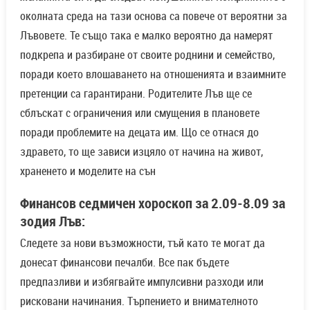
околната среда на тази основа са повече от вероятни за
Лъвовете. Те също така е малко вероятно да намерят
подкрепа и разбиране от своите роднини и семейство,
поради което влошаването на отношенията и взаимните
претенции са гарантирани. Родителите Лъв ще се
сблъскат с ограничения или смущения в плановете
поради проблемите на децата им. Що се отнася до
здравето, то ще зависи изцяло от начина на живот,
храненето и моделите на сън
Финансов седмичен хороскоп за 2.09-8.09 за
зодия Лъв:
Следете за нови възможности, тъй като те могат да
донесат финансови печалби. Все пак бъдете
предпазливи и избягвайте импулсивни разходи или
рисковани начинания. Търпението и внимателното