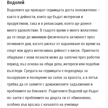
Водолей
Водолеите ще прекарат седмицата доста положително –
както в дейности, които ще бъдат интересни и
продуктивни, така и в релаксация, която ще донесе
много удоволствие. В същото време е много желателно
да се сведе до минимум физическата активност през
почивните дни, когато рискът от нараняване по време на
спорт или друга интензивна дейност е висок. Приятното
общуване с нови познати може да започне през работен
период, въз основа на общи дела, интереси или подобни
възгледи. Средата на седмицата е подходяща за
пазаруване и посещение на салон за красота, а в петък
трябва да се заемете с домакинските задължения и
проблемите на близките. Родителите Водолей ще бъдат
по-заети с проблемите на децата си от обикновено,
особено във връзка с началото на училище