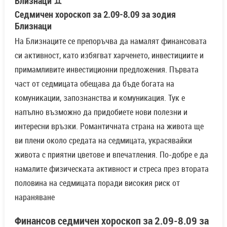
Близнаци ♊
Седмичен хороскоп за 2.09-8.09 за зодия
Близнаци
На Близнаците се препоръчва да намалят финансовата
си активност, като избягват харченето, инвестициите и
примамливите инвестиционни предложения. Първата
част от седмицата обещава да бъде богата на
комуникации, запознанства и комуникация. Тук е
напълно възможно да придобиете нови полезни и
интересни връзки. Романтичната страна на живота ще
ви плени около средата на седмицата, украсявайки
живота с приятни цветове и впечатления. По-добре е да
намалите физическата активност и стреса през втората
половина на седмицата поради високия риск от
нараняване
Финансов седмичен хороскоп за 2.09-8.09 за