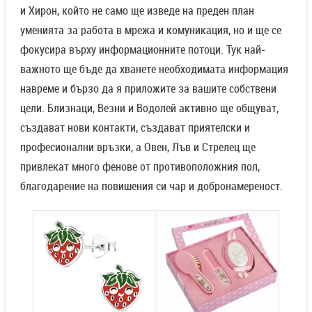
и Хирон, който не само ще изведе на преден план
уменията за работа в мрежа и комуникация, но и ще се
фокусира върху информационните потоци. Тук най-
важното ще бъде да хванете необходимата информация
навреме и бързо да я приложите за вашите собствени
цели. Близнаци, Везни и Водолей активно ще общуват,
създават нови контакти, създават приятелски и
професионални връзки, а Овен, Лъв и Стрелец ще
привлекат много фенове от противоположния пол,
благодарение на повишения си чар и добронамереност.