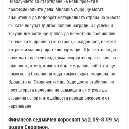
Новолунието за стартиране на нови проекти в
професионалните дела. Мнозина също ще могат
значително да подобрят материалната страна на живота
си, като получат дългоочаквани награди. За успешни
текущи дейности ще трябва да поемете по заобиколни
пътеки, като проявявате хитрост, находчивост, плетете
интриги и манипулирате информация. Що се отнася до
почивката през уикенда, има неприятно прекъсване на
плановете, което, колкото и да е странно, работата ще
помогне на Скорпионите да компенсират емоционално.
Здравето на Скорпионите ще бъде доста стабилно, но
през втората половина на седмицата си струва да
ограничат спортните дейности поради рисковете от
нараняване
Финансов седмичен хороскоп за 2.09-8.09 за
зодия Скорпион: