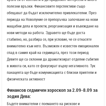
полезни връзки. Финансовите перспективи също
обещават да бъдат изключително привлекателни. През
периода на Новолуние се препоръчва започване на нови
мащабни дела и проекти, реорганизация и въвеждане на
нови методи на работа. Здравето ще бъде доста
стабилно, но, разбира се, при условие, че се отнасяте
внимателно към него. Възможен е известен емоционален
спад в самия край на седмицата, през този период
Девите ще са склонни да драматизират отделни събития
в живота си, като се фокусират върху негативното. Тук
панацеята ще бъде комуникацията с близки приятели и
физическата активност
Финансов седмичен хороскоп за 2.09-8.09 за
зодия Дева:
Бъдете внимателни с поемането на рискове и