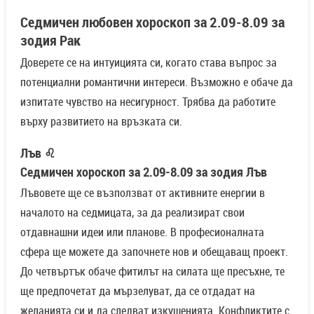
Седмичен любовен хороскоп за 2.09-8.09 за
зодия Рак
Доверете се на интуицията си, когато става въпрос за
потенциални романтични интереси. Възможно е обаче да
изпитате чувство на несигурност. Трябва да работите
върху развитието на връзката си.
Лъв ♌
Седмичен хороскоп за 2.09-8.09 за зодия Лъв
Лъвовете ще се възползват от активните енергии в
началото на седмицата, за да реализират свои
отдавнашни идеи или планове. В професионалната
сфера ще можете да започнете нов и обещаващ проект.
До четвъртък обаче фитилът на силата ще пресъхне, те
ще предпочетат да мързелуват, да се отдадат на
желанията си и да следват изкушенията. Конфликтите с