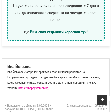
Научете какво ви очаква през следващите 7 дни и
как да използвате енергията на звездите в своя
полза.
👉
Виж своя седмичен хороскоп тук!
Ива Йовкова
Ива Йовкова е астролог-практик, автор и главен редактор на
HappyWoman.bg – едно от водещите български онлайн издания за жени,
което ежедневно вдъхновява и достига до стотици хиляди читателки.
Website
https://happywoman.bg/
Новолунието в Дева на 3.09.2024 –
Дневен хороскоп за 1.09.2024 –
неделя
започва МОЩЕН ПЕРИОД и Сбъдване