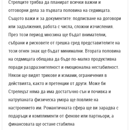
Стрелците трябва да планират всички важни и
отговорни дела за първата половина на седмицата.
Същото важи и за документите: подписване на договори
или задължения, работа с числа, сложни изчисления.
През този период мнозина ще бъдат внимателни,
събрани и рисковете от грешка сред представителите на
този огнен знак ще бъдат минимални. Втората половина
на седмицата обещава да бъде по-малко продуктивна
поради раздразнителност и емоционална нестабилност.
Някои ще видят трикове и измами, ограничения в
действията, както и претенции от други. Може би
Стрелецът няма да има достатъчно сън и почивка и
натрупаната физическа умора ще повлияе на
настроението им. Романтичната сфера ще ви зарадва с
подаръци и комплименти от фенове или партньори, а
финансовата ще остане стабилна