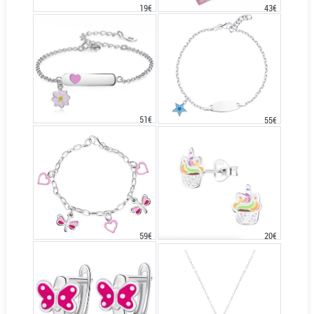
43€
19€
51€
55€
20€
59€