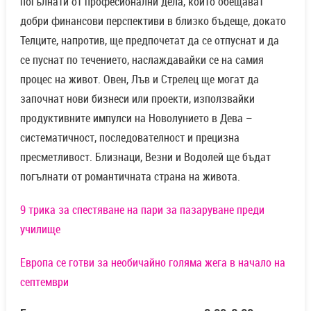
погълнати от професионални дела, които обещават
добри финансови перспективи в близко бъдеще, докато
Телците, напротив, ще предпочетат да се отпуснат и да
се пуснат по течението, наслаждавайки се на самия
процес на живот. Овен, Лъв и Стрелец ще могат да
започнат нови бизнеси или проекти, използвайки
продуктивните импулси на Новолунието в Дева –
систематичност, последователност и прецизна
пресметливост. Близнаци, Везни и Водолей ще бъдат
погълнати от романтичната страна на живота.
9 трика за спестяване на пари за пазаруване преди
училище
Европа се готви за необичайно голяма жега в начало на
септември