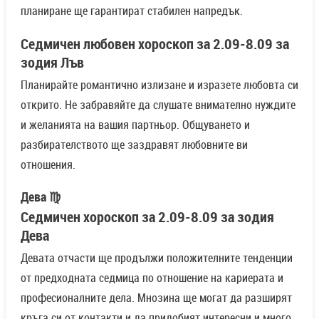
планиране ще гарантират стабилен напредък.
Седмичен любовен хороскоп за 2.09-8.09 за
зодия Лъв
Планирайте романтично излизане и изразете любовта си
открито. Не забравяйте да слушате внимателно нуждите
и желанията на вашия партньор. Общуването и
разбирателството ще заздравят любовните ви
отношения.
Дева ♍
Седмичен хороскоп за 2.09-8.09 за зодия
Дева
Девата отчасти ще продължи положителните тенденции
от предходната седмица по отношение на кариерата и
професионалните дела. Мнозина ще могат да разширят
кръга си от контакти и да придобият интересни и много