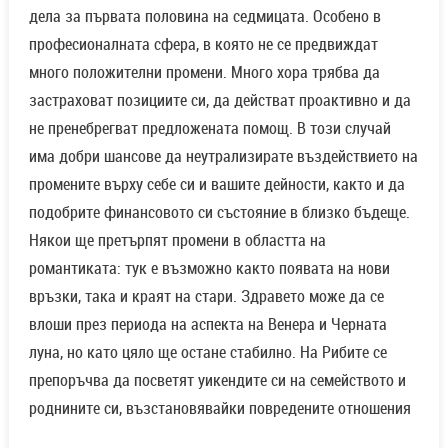
дела за първата половина на седмицата. Особено в
професионалната сфера, в която не се предвиждат
много положителни промени. Много хора трябва да
застраховат позициите си, да действат проактивно и да
не пренебрегват предложената помощ. В този случай
има добри шансове да неутрализирате въздействието на
промените върху себе си и вашите дейности, както и да
подобрите финансовото си състояние в близко бъдеще.
Някои ще претърпят промени в областта на
романтиката: тук е възможно както появата на нови
връзки, така и краят на стари. Здравето може да се
влоши през периода на аспекта на Венера и Черната
луна, но като цяло ще остане стабилно. На Рибите се
препоръчва да посветят уикендите си на семейството и
роднините си, възстановявайки повредените отношения