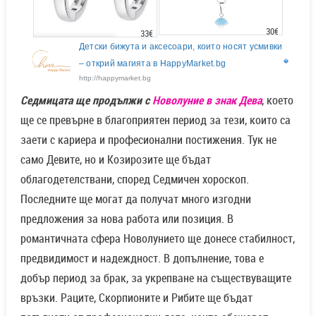
30€
33€
Детски бижута и аксесоари, които носят усмивки
– открий магията в HappyMarket.bg
http://happymarket.bg
Седмицата ще продължи с
Новолуние в знак Дева
, което
ще се превърне в благоприятен период за тези, които са
заети с кариера и професионални постижения. Тук не
само Девите, но и Козирозите ще бъдат
облагодетелствани, според Седмичен хороскоп.
Последните ще могат да получат много изгодни
предложения за нова работа или позиция. В
романтичната сфера Новолунието ще донесе стабилност,
предвидимост и надеждност. В допълнение, това е
добър период за брак, за укрепване на съществуващите
връзки. Раците, Скорпионите и Рибите ще бъдат