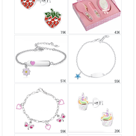
43€
19€
51€
55€
20€
59€