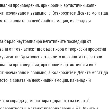
инални произведения, ярки роли и артистични изяви.
бят неочаквано и взаимно, а Козирозите и Девите могат да
ото, в зоната на необичайни емоции, изненади и
а бързо неутрализира негативните последици от
вани от този аспект ще бъдат хора с творчески професии
музиканти. Вдъхновението, което ще изпитат през този
инални произведения, ярки роли и артистични изяви.
бят неочаквано и взаимно, а Козирозите и Девите могат да
ото, в зоната на необичайни емоции, изненади и
якои хора да демонстрират „правото на силата“.
толерантност ще станат преобладаващи. На Овните и