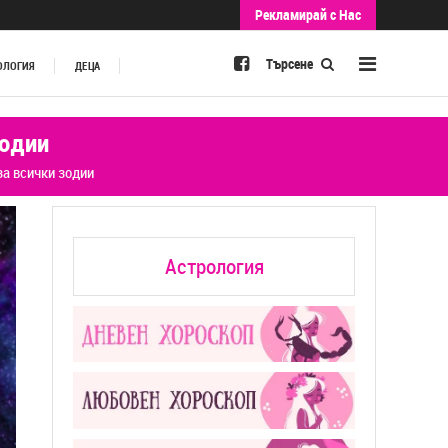
Рекламирай с Нас
Търсене
ОЛОГИЯ
ДЕЦА
зодии
за всички зодии
Астрология