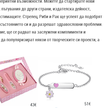
гоприятни възможности. Можете да стартирате нови
, пътувания до други страни, издателска дейност,
стимащите. Стрелец, Риби и Рак ще успеят да подобрят
осъстоянието си и да разрешат здравословни проблеми.
ие, ще се радват на заслужени комплименти и
да популяризират някои от творческите си проекти, а
51€
43€