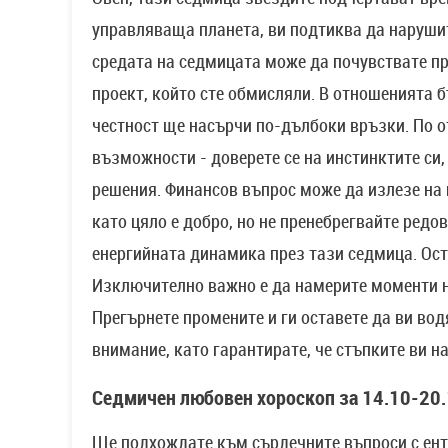
управляваща планета, ви подтиква да наруши
средата на седмицата може да почувствате пр
проект, който сте обмисляли. В отношенията 
честност ще насърчи по-дълбоки връзки. По 
възможности - доверете се на инстинктите си
решения. Финансов въпрос може да излезе на
като цяло е добро, но не пренебрегвайте редо
енергийната динамика през тази седмица. Ост
Изключително важно е да намерите моменти н
Прегърнете промените и ги оставете да ви во
внимание, като гарантирате, че стъпките ви н
Седмичен любовен хороскоп за 14.10-20.
Ще подхождате към сърдечните въпроси с ент