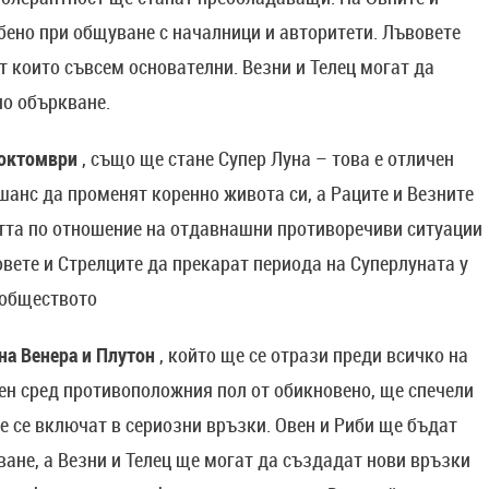
ено при общуване с началници и авторитети. Лъвовете
т които съвсем основателни. Везни и Телец могат да
но объркване.
 октомври
, също ще стане Супер Луна – това е отличен
шанс да променят коренно живота си, а Раците и Везните
стта по отношение на отдавнашни противоречиви ситуации
вете и Стрелците да прекарат периода на Суперлуната у
 обществото
на Венера и Плутон
, който ще се отрази преди всичко на
ен сред противоположния пол от обикновено, ще спечели
 се включат в сериозни връзки. Овен и Риби ще бъдат
ане, а Везни и Телец ще могат да създадат нови връзки