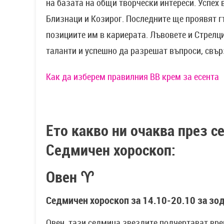
на базата на общи творчески интереси. Успех
Близнаци и Козирог. Последните ще проявят г
позициите им в кариерата. Лъвовете и Стрелц
таланти и успешно да разрешат въпроси, свър
Как да изберем правилния BB крем за есента
Ето какво ни очаква през 
Седмичен хороскоп:
Овен ♈
Седмичен хороскоп за 14.10-20.10 за зо
Овен, тази седмица звездите подчертават вре