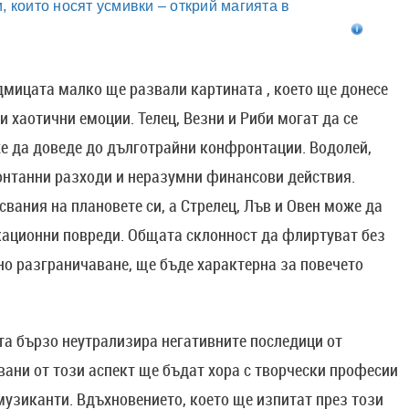
, които носят усмивки – открий магията в
дмицата малко ще развали картината , което ще донесе
 хаотични емоции. Телец, Везни и Риби могат да се
оже да доведе до дълготрайни конфронтации. Водолей,
онтанни разходи и неразумни финансови действия.
свания на плановете си, а Стрелец, Лъв и Овен може да
кационни повреди. Общата склонност да флиртуват без
но разграничаване, ще бъде характерна за повечето
а бързо неутрализира негативните последици от
вани от този аспект ще бъдат хора с творчески професии
музиканти. Вдъхновението, което ще изпитат през този