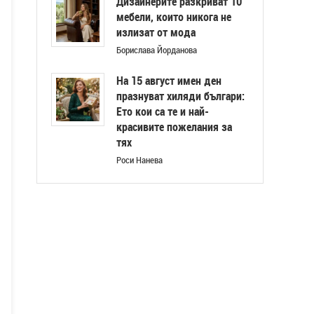
Дизайнерите разкриват 10
мебели, които никога не
излизат от мода
Борислава Йорданова
На 15 август имен ден
празнуват хиляди българи:
Ето кои са те и най-
красивите пожелания за
тях
Роси Нанева