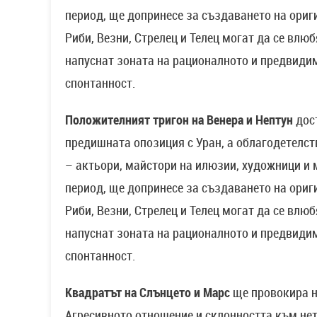
период, ще допринесе за създаването на ориг
Риби, Везни, Стрелец и Телец могат да се влю
напуснат зоната на рационалното и предвидим
спонтанност.
Положителният тригон на Венера и Нептун
дост
предишната опозиция с Уран, а облагодетелст
– актьори, майстори на илюзии, художници и 
период, ще допринесе за създаването на ориг
Риби, Везни, Стрелец и Телец могат да се влю
напуснат зоната на рационалното и предвидим
спонтанност.
Квадратът на Слънцето и Марс
ще провокира н
Агресивното отношение и склонността към не