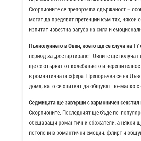
Скорпионите се препоръчва сдържаност – особ
могат да предявят претенции към тях, някои о
изпитат известна загуба на сила и емоционал
Пълнолунието в Овен, което ще се случи на 17
период за „рестартиране“. Овните ще получат 
ще се отърват от колебанието и нерешително
в романтичната сфера. Препоръчва се на Лъво
дома, като се опитват да общуват по-малко с
Седмицата ще завърши с хармоничен секстил 
Скорпионите. Последният ще бъде по-популяр
обещаващи романтични обожатели, а някои ще
потопени в романтични емоции, флирт и общув