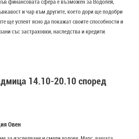
 във финансовата сфера е възможен за Водолей,
ъвкавост и чар към другите, което дори ще подобри
ите ще успеят ясно да покажат своите способности и
зани със застраховки, наследства и кредити.
седмица 14.10-20.10 според
дия Овен
ме за изследване и смели ходове. Марс, вашата