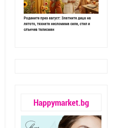
Родените през август: Златните деца на
лятото, тяхната несломима сила, стил и
слънчев талисман
Happymarket.bg