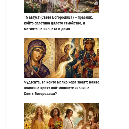
15 август (Света Богородица) – празник,
който сплотява цялото семейство, и
магията на иконата в дома
Чудесата, за които малко хора знаят: Какво
наистина крият най-мощните икони на
Света Богородица?