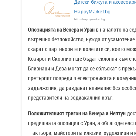
Детски бижута и аксесоари
HappyMarket.bg
http://happymarket.bg
Опозицията на Венера и Уран
в началото на се
вътрешно безпокойство, нужда от усамотение и
скарат с партньорите и колегите си, което м
Козирог и Скорпион ще бъдат склонни към сп
Близнаци и Дева могат да се сблъскат с прекъ
претърпят повреди в електрониката и комуни
задължения, да раздават внимание без особе
представители на зодиакалния кръг.
Положителният тригон на Венера и Нептун
дост
предишната опозиция с Уран, а облагодетелст
– актьори, майстори на илюзии, художници и 