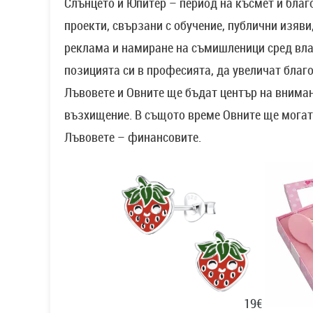
Слънцето и Юпитер – период на късмет и бла
проекти, свързани с обучение, публични изяви
реклама и намиране на съмишленици сред вла
позицията си в професията, да увеличат благ
Лъвовете и Овните ще бъдат център на вниман
възхищение. В същото време Овните ще могат 
Лъвовете – финансовите.
19€