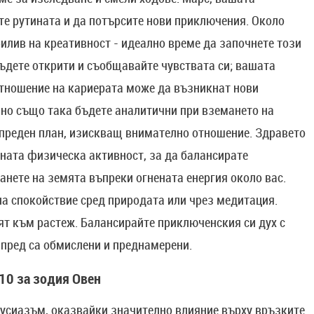
те рутината и да потърсите нови приключения. Около
илив на креативност - идеално време да започнете този
бъдете открити и съобщавайте чувствата си; вашата
отношение на кариерата може да възникнат нови
, но също така бъдете аналитични при вземането на
 преден план, изискващ внимателно отношение. Здравето
вната физическа активност, за да балансирате
анете на земята въпреки огнената енергия около вас.
а спокойствие сред природата или чрез медитация.
дят към растеж. Балансирайте приключенския си дух с
апред са обмислени и преднамерени.
10 за зодия Овен
усиазъм, оказвайки значително влияние върху връзките