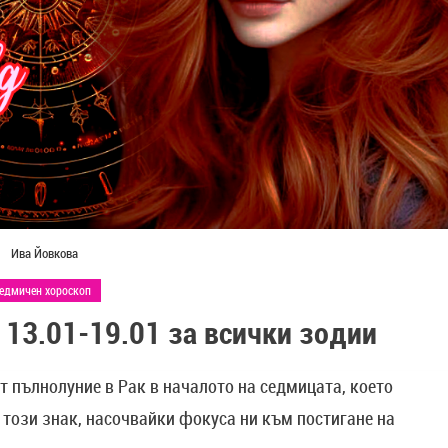
Ива Йовкова
едмичен хороскоп
 13.01-19.01 за всички зодии
т пълнолуние в Рак в началото на седмицата, което
 този знак, насочвайки фокуса ни към постигане на