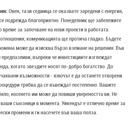
вен:
Овен, тази седмица се оказвате заредени с енергия,
 се подрежда благоприятно. Понеделник ще забележите
о време за започване на нови проекти в работата.
 отношения; комуникацията ще протича гладко. Бъдете
промяна може да изисква бързо вземане на решения. Във
 предпазливи; въпреки че инвестициите изглеждат
да, когато звездите носят по-добро богатство. До
чаквани възможности - ключът е да останете отворени.
процедури трябва да се въвеждат постепенно. Вашите
бяло; носенето им може да повиши увереността ви. Не
а ваши съюзници в момента. Уикендът е отлично време за
ески промени и ги насочете във ваша полза.