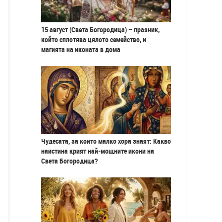
15 август (Света Богородица) – празник,
който сплотява цялото семейство, и
магията на иконата в дома
Чудесата, за които малко хора знаят: Какво
наистина крият най-мощните икони на
Света Богородица?