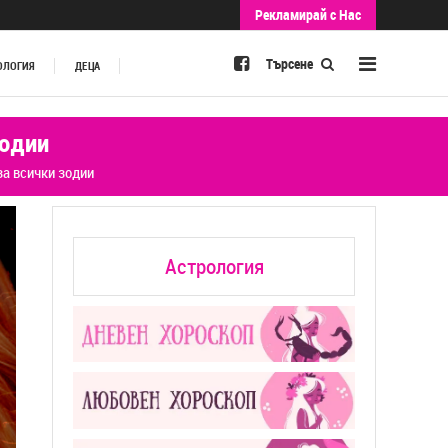
Рекламирай с Нас
Търсене
ОЛОГИЯ
ДЕЦА
зодии
за всички зодии
Астрология