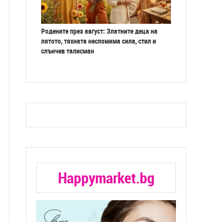
Родените през август: Златните деца на
лятото, тяхната несломима сила, стил и
слънчев талисман
Happymarket.bg