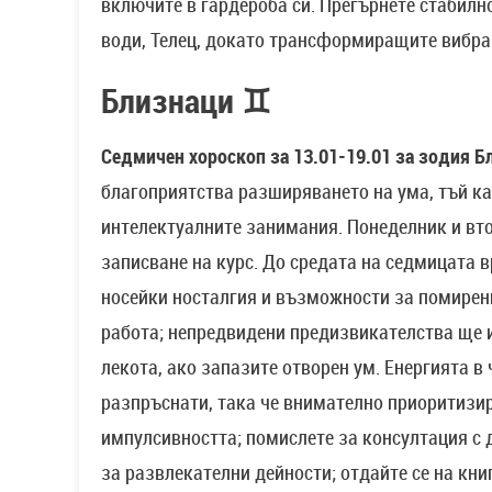
включите в гардероба си. Прегърнете стабилн
води, Телец, докато трансформиращите вибра
Близнаци ♊
Седмичен хороскоп за 13.01-19.01 за зодия Б
благоприятства разширяването на ума, тъй к
интелектуалните занимания. Понеделник и вто
записване на курс. До средата на седмицата в
носейки носталгия и възможности за помирени
работа; непредвидени предизвикателства ще и
лекота, ако запазите отворен ум. Енергията в
разпръснати, така че внимателно приоритизи
импулсивността; помислете за консултация с 
за развлекателни дейности; отдайте се на кни