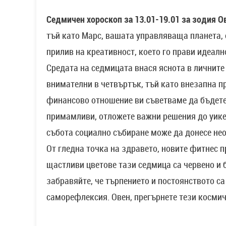
Седмичен хороскоп за 13.01-19.01 за зодия О
тъй като Марс, вашата управляваща планета,
прилив на креативност, което го прави идеалн
Средата на седмицата внася яснота в личните
внимателни в четвъртък, тъй като внезапна 
финансово отношение ви съветваме да бъдете
примамливи, отложете важни решения до уикен
събота социално събиране може да донесе нео
От гледна точка на здравето, новите фитнес 
щастливи цветове тази седмица са червено и 
забравяйте, че търпението и постоянството с
саморефлексия. Овен, прегърнете тези космич