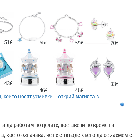
51€
55€
20€
59€
43€
33€
46€
46€
, които носят усмивки – открий магията в
а да работим по целите, поставени по време на
а, което означава, че не е твърде късно да се заемем с