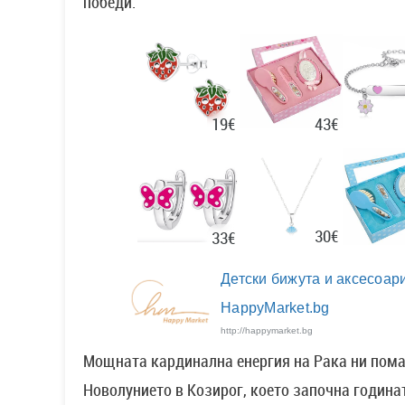
победи.
43€
19€
30€
33€
Детски бижута и аксесоари
HappyMarket.bg
http://happymarket.bg
Мощната кардинална енергия на Рака ни помаг
Новолунието в Козирог, което започна годинат