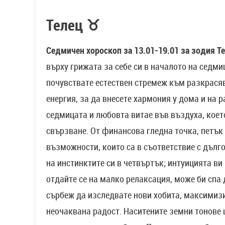
Телец ♉
Седмичен хороскоп за 13.01-19.01 за зодия Те
върху грижата за себе си в началото на седми
почувствате естествен стремеж към разкрася
енергия, за да внесете хармония у дома и на 
седмицата и любовта витае във въздуха, коет
свързване. От финансова гледна точка, петък
възможности, които са в съответствие с дълг
на инстинктите си в четвъртък; интуицията ви
отдайте се на малко релаксация, може би спа
сърбеж да изследвате нови хобита, максимизи
неочаквана радост. Наситените земни тонове 