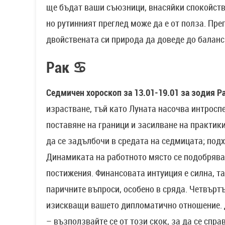
ще бъдат ваши съюзници, внасяйки спокойстви
но рутинният преглед може да е от полза. Пре
двойствената си природа да доведе до балан
Рак ♋
Седмичен хороскоп за 13.01-19.01 за зодия Ра
израстване, тъй като Луната насочва интросп
поставяне на граници и засилване на практи
да се задълбочи в средата на седмицата; подх
Динамиката на работното място се подобрява,
постижения. Финансовата интуиция е силна, та
паричните въпроси, особено в сряда. Четвърт
изискващи вашето дипломатично отношение. 
– възползвайте се от този скок, за да се спр