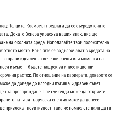
лец:
Телците, Космосът предлага да се съсредоточите
цата. Докато Венера украсява вашия знак, вие ще
ване на околната среда. Използвайте тази положителна
работното място. Връзките се задълбочават в средата на
о го прави идеален за вечерни срещи или моменти на
 носи късмет - бъдете нащрек за инвестиционни
осрочния растеж. По отношение на кариерата, доверете се
 може да доведе до изгодни пътища. Здравен съвет:
 ден за презареждане. През уикенда може да откриете
рането на тази творческа енергия може да донесе
ще привлекат позитивност, така че помислете дали да ги