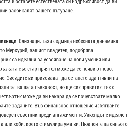
остта и оставете естествената си издръжливост да ви
ции заобикалят вашето пътуване.
лизнаци
: Близнаци, тази седмица небесната динамика
ато Меркурий, вашият владетел, подобрява
рник са идеални за усвояване на нови умения или
ръзката със стар приятел може да се появи отново,
е. Звездите ви призовават да останете адаптивни на
зпитат вашата гъвкавост, но ще се справите с тях с
 четвъртък може да ви накара да се почувствате малко
райте задачите. Във финансово отношение избягвайте
доверен съветник преди ангажименти. Уикендът е идеален
га или хоби, което стимулира ума ви. Нюансите на синьото