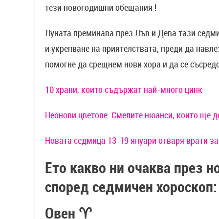
тези новогодишни обещания !
Луната преминава през Лъв и Дева тази седм
и укрепване на приятелствата, преди да навле
помогне да срещнем нови хора и да се съсред
10 храни, които съдържат най-много цинк
Неонови цветове: Смелите нюанси, които ще 
Новата седмица 13-19 януари отваря врати за
Ето какво ни очаква през н
според седмичен хороскоп:
Овен ♈