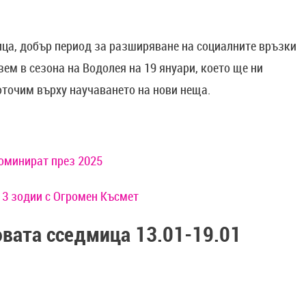
ица, добър период за разширяване на социалните връзки
зем в сезона на Водолея на 19 януари, което ще ни
оточим върху научаването на нови неща.
доминират през 2025
 3 зодии с Огромен Късмет
овата сседмица 13.01-19.01