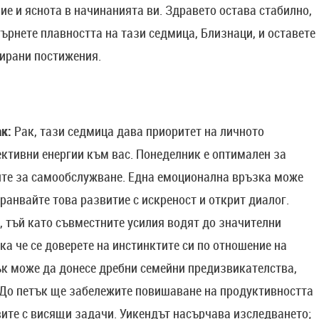
е и яснота в начинанията ви. Здравето остава стабилно,
гърнете плавността на тази седмица, Близнаци, и оставете
сирани постижения.
к:
Рак, тази седмица дава приоритет на личното
ективни енергии към вас. Понеделник е оптимален за
ките за самообслужване. Една емоционална връзка може
ранвайте това развитие с искреност и открит диалог.
 тъй като съвместните усилия водят до значителни
ка че се доверете на инстинктите си по отношение на
ък може да донесе дребни семейни предизвикателства,
До петък ще забележите повишаване на продуктивността
авите с висящи задачи. Уикендът насърчава изследването;