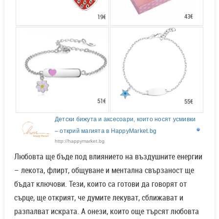
43€
19€
51€
55€
Детски бижута и аксесоари, които носят усмивки
– открий магията в HappyMarket.bg
http://happymarket.bg
Любовта ще бъде под влиянието на въздушните енергии
– лекота, флирт, общуване и ментална свързаност ще
бъдат ключови. Тези, които са готови да говорят от
сърце, ще открият, че думите лекуват, сближават и
разпалват искрата. А онези, които още търсят любовта