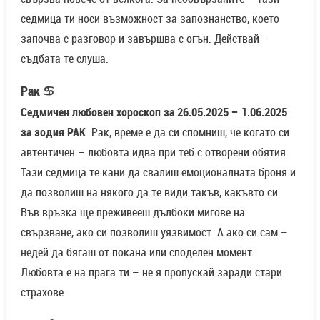
седмица ти носи възможност за запознанство, което
започва с разговор и завършва с огън. Действай –
съдбата те слуша.
Рак ♋
Седмичен любовен хороскоп за 26.05.2025 – 1.06.2025
за зодия РАК
: Рак, време е да си спомниш, че когато си
автентичен – любовта идва при теб с отворени обятия.
Тази седмица те кани да свалиш емоционалната броня и
да позволиш на някого да те види такъв, какъвто си.
Във връзка ще преживееш дълбоки мигове на
свързване, ако си позволиш уязвимост. А ако си сам –
недей да бягаш от покана или споделен момент.
Любовта е на прага ти – не я пропускай заради стари
страхове.