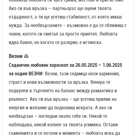
Ако си във връзка – партньорът ще оцени твоята
отдаденост, а ти ще усетиш стабилност, от която имаш
нужда. За необвързаните – възможно е да се сближиш с
човек, когото си смятал за просто приятел. Любовта
идва бавно, но когато се разкрие, е истинска.
Везни ♎
Седмичен любовен хороскоп за 26.05.2025 – 1.06.2025
за зодия ВЕЗНИ
: Везни, тази седмица носи хармония,
страст и нови възможности за връзка. Венера те
подкрепя в търсенето на баланс между романтика и
реалност. Ако си във връзка – ще усетиш прилив на
енергия и желание да подновиш искрата. А ако си
необвързан – погледни около себе си. Някой те
наблюдава, някой копнее за твоята усмивка. Остави
съмненията и се потопи в момента – любовта иска да