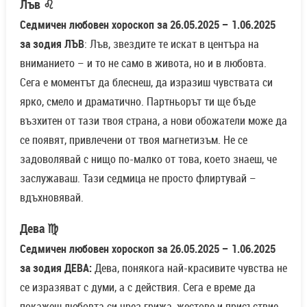
Лъв ♌
Седмичен любовен хороскоп за 26.05.2025 – 1.06.2025
за зодия ЛЪВ
: Лъв, звездите те искат в центъра на
вниманието – и то не само в живота, но и в любовта.
Сега е моментът да блеснеш, да изразиш чувствата си
ярко, смело и драматично. Партньорът ти ще бъде
възхитен от тази твоя страна, а нови обожатели може да
се появят, привлечени от твоя магнетизъм. Не се
задоволявай с нищо по-малко от това, което знаеш, че
заслужаваш. Тази седмица не просто флиртувай –
вдъхновявай.
Дева ♍
Седмичен любовен хороскоп за 26.05.2025 – 1.06.2025
за зодия ДЕВА:
Дева, понякога най-красивите чувства не
се изразяват с думи, а с действия. Сега е време да
покажеш любовта си чрез грижа, жестове и присъствие.