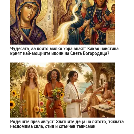
Чудесата, за които малко хора знаят: Какво наистина
крият най-мощните икони на Света Богородица?
Родените през август: Златните деца на лятото, тяхната
несломима сила, стил и слънчев талисман