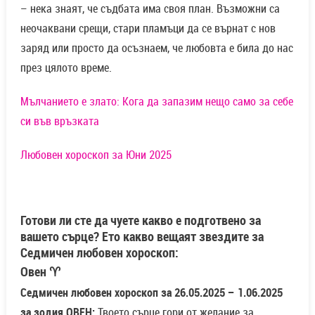
– нека знаят, че съдбата има своя план. Възможни са
неочаквани срещи, стари пламъци да се върнат с нов
заряд или просто да осъзнаем, че любовта е била до нас
през цялото време.
Мълчанието е злато: Кога да запазим нещо само за себе
си във връзката
Любовен хороскоп за Юни 2025
Готови ли сте да чуете какво е подготвено за
вашето сърце? Ето какво вещаят звездите за
Седмичен любовен хороскоп:
Овен ♈
Седмичен любовен хороскоп за 26.05.2025 – 1.06.2025
за зодия ОВЕН:
Твоето сърце гори от желание за