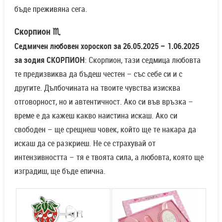
бъде преживяна сега.
Скорпион ♏
Седмичен любовен хороскоп за 26.05.2025 – 1.06.2025
за зодия СКОРПИОН
: Скорпион, тази седмица любовта
те предизвиква да бъдеш честен – със себе си и с
другите. Дълбочината на твоите чувства изисква
отговорност, но и автентичност. Ако си във връзка –
време е да кажеш какво наистина искаш. Ако си
свободен – ще срещнеш човек, който ще те накара да
искаш да се разкриеш. Не се страхувай от
интензивността – тя е твоята сила, а любовта, която ще
изградиш, ще бъде епична.