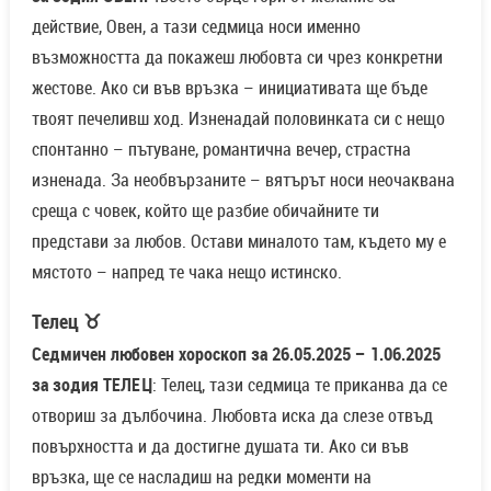
действие, Овен, а тази седмица носи именно
възможността да покажеш любовта си чрез конкретни
жестове. Ако си във връзка – инициативата ще бъде
твоят печеливш ход. Изненадай половинката си с нещо
спонтанно – пътуване, романтична вечер, страстна
изненада. За необвързаните – вятърът носи неочаквана
среща с човек, който ще разбие обичайните ти
представи за любов. Остави миналото там, където му е
мястото – напред те чака нещо истинско.
Телец ♉
Седмичен любовен хороскоп за 26.05.2025 – 1.06.2025
за зодия ТЕЛЕЦ
: Телец, тази седмица те приканва да се
отвориш за дълбочина. Любовта иска да слезе отвъд
повърхността и да достигне душата ти. Ако си във
връзка, ще се насладиш на редки моменти на