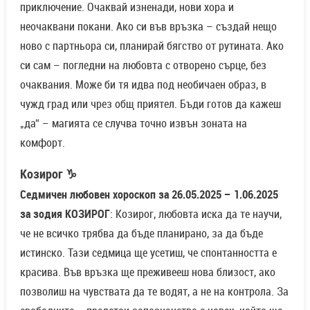
приключение. Очаквай изненади, нови хора и
неочаквани покани. Ако си във връзка – създай нещо
ново с партньора си, планирай бягство от рутината. Ако
си сам – погледни на любовта с отворено сърце, без
очаквания. Може би тя идва под необичаен образ, в
чужд град или чрез общ приятел. Бъди готов да кажеш
„да“ – магията се случва точно извън зоната на
комфорт.
Козирог ♑
Седмичен любовен хороскоп за 26.05.2025 – 1.06.2025
за зодия КОЗИРОГ
: Козирог, любовта иска да те научи,
че не всичко трябва да бъде планирано, за да бъде
истинско. Тази седмица ще усетиш, че спонтанността е
красива. Във връзка ще преживееш нова близост, ако
позволиш на чувствата да те водят, а не на контрола. За