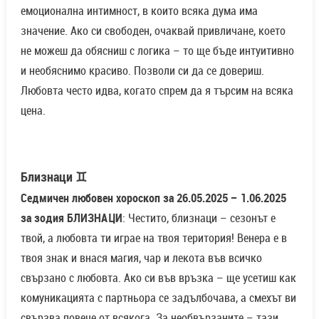
емоционална интимност, в които всяка дума има
значение. Ако си свободен, очаквай привличане, което
не можеш да обясниш с логика – то ще бъде интуитивно
и необяснимо красиво. Позволи си да се довериш.
Любовта често идва, когато спрем да я търсим на всяка
цена.
Близнаци ♊
Седмичен любовен хороскоп за 26.05.2025 – 1.06.2025
за зодия БЛИЗНАЦИ
: Честито, близнаци – сезонът е
твой, а любовта ти играе на твоя територия! Венера е в
твоя знак и внася магия, чар и лекота във всичко
свързано с любовта. Ако си във връзка – ще усетиш как
комуникацията с партньора се задълбочава, а смехът ви
свързва повече от всякога. За необвързаните – тази