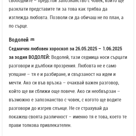
свободните – предстои запознанство с човек, който ще
разклати представите ти за това как трябва да
изглежда любовта. Позволи си да обичаш не по план, а
по сърце.
Водолей ♒
Седмичен любовен хороскоп за 26.05.2025 – 1.06.2025
за зодия ВОДОЛЕЙ:
Водолей, тази седмица носи сърцати
разговори и дълбоки прозрения. Любовта не е само
усещане – тя е и разбиране, и свързаност на идеи и
мечти. Ако си във връзка – очаквай важен разговор,
който ще ви сближи още повече. Ако си необвързан –
възможно е запознанство с човек, с когото ще водите
разговори до изгрев слънце. Не се страхувай да
покажеш своята различност – именно тя е това, което те
прави толкова привлекателен.