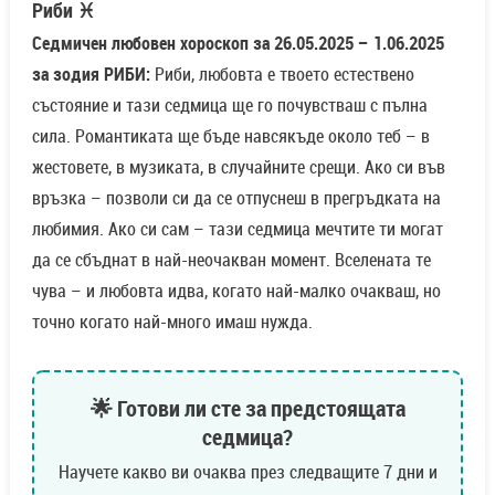
Риби ♓
Седмичен любовен хороскоп за 26.05.2025 – 1.06.2025
за зодия РИБИ:
Риби, любовта е твоето естествено
състояние и тази седмица ще го почувстваш с пълна
сила. Романтиката ще бъде навсякъде около теб – в
жестовете, в музиката, в случайните срещи. Ако си във
връзка – позволи си да се отпуснеш в прегръдката на
любимия. Ако си сам – тази седмица мечтите ти могат
да се сбъднат в най-неочакван момент. Вселената те
чува – и любовта идва, когато най-малко очакваш, но
точно когато най-много имаш нужда.
🌟 Готови ли сте за предстоящата
седмица?
Научете какво ви очаква през следващите 7 дни и