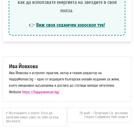
как да използвате енергията на звездите в своя
полза.
👉
Виж своя седмичен хороскоп тук!
Ива Йовкова
Ива Йовкова е астролог-практик, автор и главен редактор на
HappyWoman.bg – едно от водещите български онлайн издания за жени,
което ежедневно вдъхновява и достига до стотици хиляди читателки.
Website
https://happywoman.bg/
Мълчанието е злато: Кога да
26 май – Почитаме Св. мъченик
Георги Софийски Най-нови
запазим нещо само за себе си във
връзката