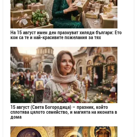
На 15 август имен ден празнуват хиляди българи: Ето
кои са те и най-красивите пожелания за тях
15 август (Света Богородица) – празник, който
сплотява цялото семейство, и магията на иконата в
дома