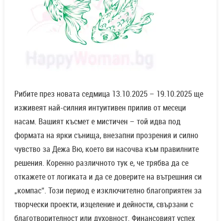
Рибите през новата седмица 13.10.2025 – 19.10.2025 ще
изживеят най-силния интуитивен прилив от месеци
насам. Вашият късмет е мистичен – той идва под
формата на ярки сънища, внезапни прозрения и силно
чувство за Дежа Вю, което ви насочва към правилните
решения. Коренно различното тук е, че трябва да се
откажете от логиката и да се доверите на вътрешния си
„компас“. Този период е изключително благоприятен за
творчески проекти, изцеление и дейности, свързани с
благотворителност или духовност. Финансовият успех