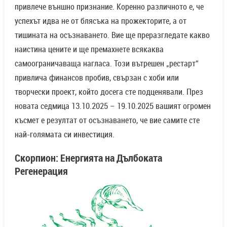
привлече външно признание. Коренно различното е, че
успехът идва не от блясъка на прожекторите, а от
тишината на осъзнаването. Вие ще преразгледате какво
наистина цените и ще премахнете всякаква
самоограничаваща нагласа. Този вътрешен „рестарт“
привлича финансов пробив, свързан с хоби или
творчески проект, който досега сте подценявали. През
новата седмица 13.10.2025 – 19.10.2025 вашият огромен
късмет е резултат от осъзнаването, че вие самите сте
най-голямата си инвестиция.
Скорпион: Енергията на Дълбоката
Регенерация