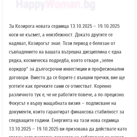
За Козирога новата седмица 13.10.2025 – 19.10.2025
носи не късмет, а неизбежност. Докато другите се
надяват, Козирогът знае. Този период е белязан от
съвпадението на вашата вътрешна дисциплина с една
рядка, космическа подредба, която отваря „зелен
коридор“ за дългосрочни инвестиции и професионални
договори. Вместо да се борите с външни пречки, вие ще
усетите как пречките сами се отместват. Коренно
различното тук е, че не работите повече, а по-прецизно.
Фокусът е върху мащабната визия – подписване на
документи, които гарантират финансова стабилност за
следващите години. Енергията на тази нова седмица
13.10.2025 – 19.10.2025 ви призовава да действате като