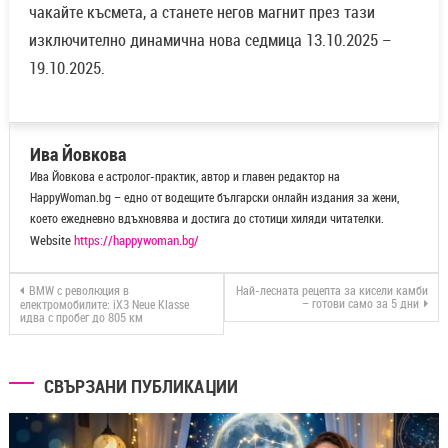
чакайте късмета, а станете негов магнит през тази
изключително динамична нова седмица 13.10.2025 –
19.10.2025.
Ива Йовкова
Ива Йовкова е астролог-практик, автор и главен редактор на
HappyWoman.bg – едно от водещите български онлайн издания за жени,
което ежедневно вдъхновява и достига до стотици хиляди читателки.
Website
https://happywoman.bg/
BMW с революция в
Най-лесната рецепта за кисели камби
– готови само за 5 дни
електромобилите: iX3 Neue Klasse
идва с пробег до 805 км
СВЪРЗАНИ ПУБЛИКАЦИИ