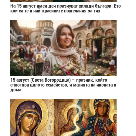
На 15 август имен ден празнуват хиляди българи: Ето
кои са те и най-красивите пожелания за тях
15 август (Света Богородица) – празник, който
сплотява цялото семейство, и магията на иконата в
дома