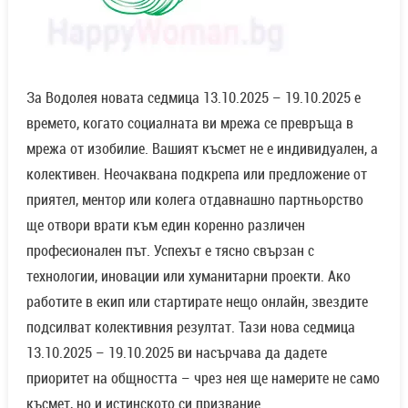
За Водолея новата седмица 13.10.2025 – 19.10.2025 е
времето, когато социалната ви мрежа се превръща в
мрежа от изобилие. Вашият късмет не е индивидуален, а
колективен. Неочаквана подкрепа или предложение от
приятел, ментор или колега отдавнашно партньорство
ще отвори врати към един коренно различен
професионален път. Успехът е тясно свързан с
технологии, иновации или хуманитарни проекти. Ако
работите в екип или стартирате нещо онлайн, звездите
подсилват колективния резултат. Тази нова седмица
13.10.2025 – 19.10.2025 ви насърчава да дадете
приоритет на общността – чрез нея ще намерите не само
късмет, но и истинското си призвание.