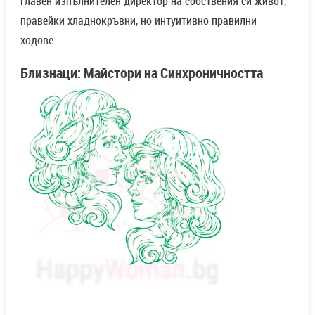
главен изпълнителен директор на собствения си живот,
правейки хладнокръвни, но интуитивно правилни
ходове.
Близнаци: Майстори на Синхроничността