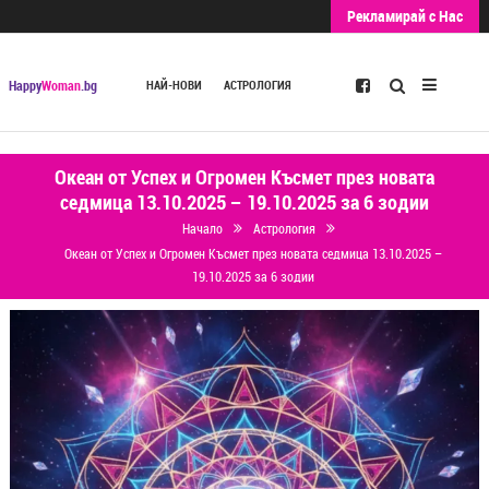
Рекламирай с Нас
Търсене
Happy
Woman
.bg
НАЙ-НОВИ
АСТРОЛОГИЯ
Океан от Успех и Огромен Късмет през новата
седмица 13.10.2025 – 19.10.2025 за 6 зодии
Начало
Астрология
Океан от Успех и Огромен Късмет през новата седмица 13.10.2025 –
19.10.2025 за 6 зодии