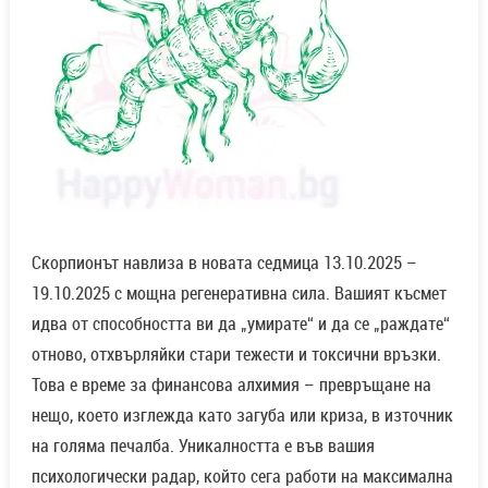
Скорпионът навлиза в новата седмица 13.10.2025 –
19.10.2025 с мощна регенеративна сила. Вашият късмет
идва от способността ви да „умирате“ и да се „раждате“
отново, отхвърляйки стари тежести и токсични връзки.
Това е време за финансова алхимия – превръщане на
нещо, което изглежда като загуба или криза, в източник
на голяма печалба. Уникалността е във вашия
психологически радар, който сега работи на максимална