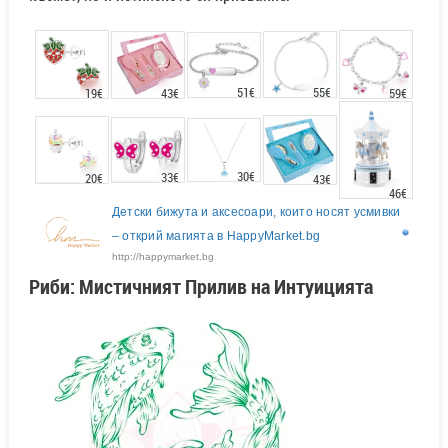
51€
55€
43€
19€
59€
30€
33€
20€
43€
46€
Детски бижута и аксесоари, които носят усмивки
– открий магията в HappyMarket.bg
http://happymarket.bg
Риби: Мистичният Прилив на Интуицията