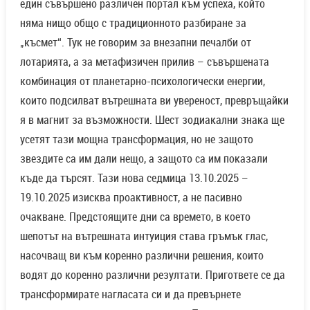
един съвършено различен портал към успеха, който
няма нищо общо с традиционното разбиране за
„късмет“. Тук не говорим за внезапни печалби от
лотарията, а за метафизичен прилив – съвършената
комбинация от планетарно-психологически енергии,
които подсилват вътрешната ви увереност, превръщайки
я в магнит за възможности. Шест зодиакални знака ще
усетят тази мощна трансформация, но не защото
звездите са им дали нещо, а защото са им показали
къде да търсят. Тази нова седмица 13.10.2025 –
19.10.2025 изисква проактивност, а не пасивно
очакване. Предстоящите дни са времето, в което
шепотът на вътрешната интуиция става гръмък глас,
насочващ ви към коренно различни решения, които
водят до коренно различни резултати. Пригответе се да
трансформирате нагласата си и да превърнете