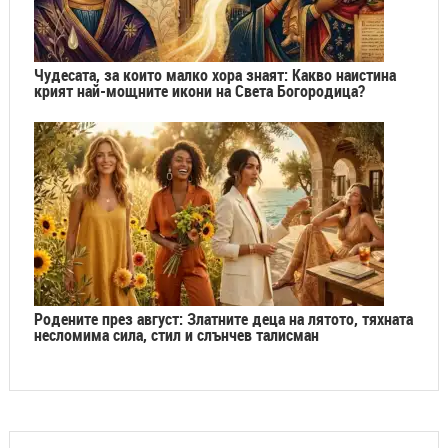
Чудесата, за които малко хора знаят: Какво наистина
крият най-мощните икони на Света Богородица?
Родените през август: Златните деца на лятото, тяхната
несломима сила, стил и слънчев талисман