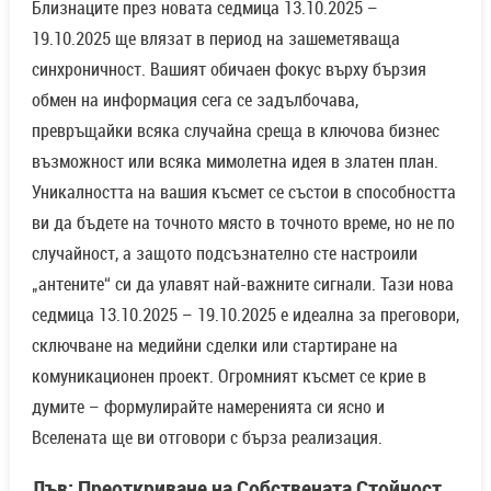
Близнаците през новата седмица 13.10.2025 –
19.10.2025 ще влязат в период на зашеметяваща
синхроничност. Вашият обичаен фокус върху бързия
обмен на информация сега се задълбочава,
превръщайки всяка случайна среща в ключова бизнес
възможност или всяка мимолетна идея в златен план.
Уникалността на вашия късмет се състои в способността
ви да бъдете на точното място в точното време, но не по
случайност, а защото подсъзнателно сте настроили
„антените“ си да улавят най-важните сигнали. Тази нова
седмица 13.10.2025 – 19.10.2025 е идеална за преговори,
сключване на медийни сделки или стартиране на
комуникационен проект. Огромният късмет се крие в
думите – формулирайте намеренията си ясно и
Вселената ще ви отговори с бърза реализация.
Лъв: Преоткриване на Собствената Стойност