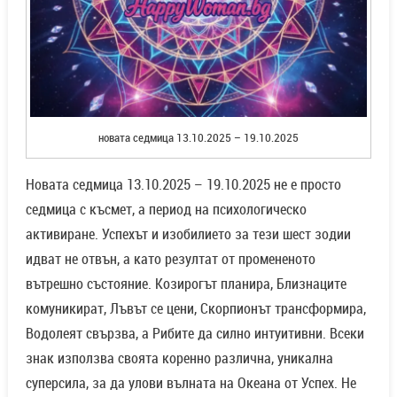
новата седмица 13.10.2025 – 19.10.2025
Новата седмица 13.10.2025 – 19.10.2025 не е просто
седмица с късмет, а период на психологическо
активиране. Успехът и изобилието за тези шест зодии
идват не отвън, а като резултат от промененото
вътрешно състояние. Козирогът планира, Близнаците
комуникират, Лъвът се цени, Скорпионът трансформира,
Водолеят свързва, а Рибите да силно интуитивни. Всеки
знак използва своята коренно различна, уникална
суперсила, за да улови вълната на Океана от Успех. Не