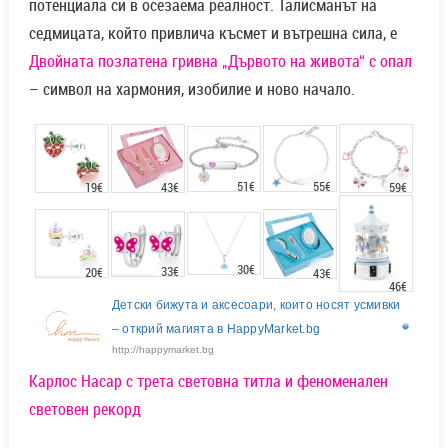
потенциала си в осезаема реалност. Талисманът на
седмицата, който привлича късмет и вътрешна сила, е
Двойната позлатена гривна „Дървото на живота“ с опал
– символ на хармония, изобилие и ново начало.
51€
55€
43€
19€
59€
30€
33€
20€
43€
46€
Детски бижута и аксесоари, които носят усмивки
– открий магията в HappyMarket.bg
http://happymarket.bg
Карлос Насар с трета световна титла и феноменален
световен рекорд