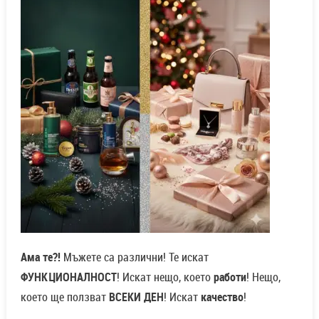
Ама те?!
Мъжете са различни! Те искат
ФУНКЦИОНАЛНОСТ
! Искат нещо, което
работи
! Нещо,
което ще ползват
ВСЕКИ ДЕН
! Искат
качество
!