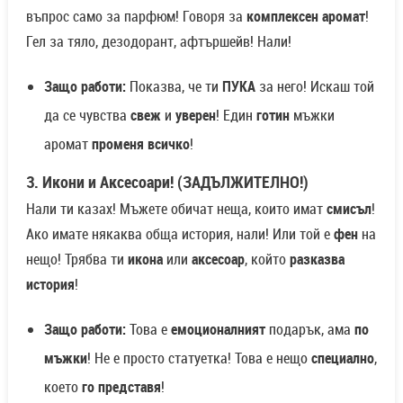
въпрос само за парфюм! Говоря за
комплексен аромат
!
Гел за тяло, дезодорант, афтършейв! Нали!
Защо работи:
Показва, че ти
ПУКА
за него! Искаш той
да се чувства
свеж
и
уверен
! Един
готин
мъжки
аромат
променя всичко
!
3. Икони и Аксесоари! (ЗАДЪЛЖИТЕЛНО!)
Нали ти казах! Мъжете обичат неща, които имат
смисъл
!
Ако имате някаква обща история, нали! Или той е
фен
на
нещо! Трябва ти
икона
или
аксесоар
, който
разказва
история
!
Защо работи:
Това е
емоционалният
подарък, ама
по
мъжки
! Не е просто статуетка! Това е нещо
специално
,
което
го представя
!