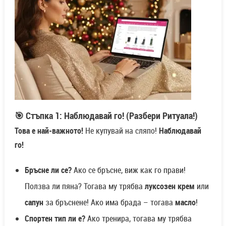
🎯 Стъпка 1: Наблюдавай го! (Разбери Ритуала!)
Това е най-важното!
Не купувай на сляпо!
Наблюдавай
го!
Бръсне ли се?
Ако се бръсне, виж как го прави!
Ползва ли пяна? Тогава му трябва
луксозен крем
или
сапун
за бръснене! Ако има брада – тогава
масло
!
Спортен тип ли е?
Ако тренира, тогава му трябва