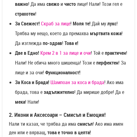
важно
! Да има
свежо
и
чисто
лице! Нали! Този гел е
страхотен
!
За Свежест!
Скраб за лице
!
Моля те!
Дай му
л
укс
!
Трябва му нещо, което да премахва
мъртвата кожа
!
Да изглежда
по-здрав
!
Това е!
Две в Едно!
Крем 2 в 1 за лице и очи
! Той е
практичен
!
Нали! Не обича много шишенца! Този е
перфектен
! За
лице и за очи!
Функционалност!
За Коса и Брада!
Шампоан за коса и брада
! Ако има
брада, това е
задължително
! Да мирише добре! Да е
мека
! Нали!
2. Икони и Аксесоари – Смисъл и Емоция!
Нали ти казах, че трябва да има
смисъл
! Ако има имен
ден или е вярващ,
това е
точно в целта!