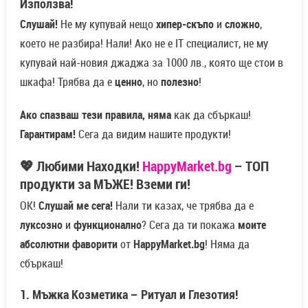
Използва!
Слушай!
Не му купувай нещо
хипер-скъпо
и
сложно
,
което не разбира! Нали! Ако не е IT специалист, не му
купувай най-новия джаджа за 1000 лв., която ще стои в
шкафа! Трябва да е
ценно
, но
полезно
!
Ако спазваш тези правила, няма
как да сбъркаш!
Гарантирам!
Сега да видим нашите продукти!
💖 Любими Находки!
HappyMarket.bg
– ТОП
продукти за МЪЖЕ! Вземи ги!
ОК!
Слушай ме сега!
Нали ти казах, че трябва да е
луксозно
и
функционално
? Сега да ти покажа
моите
абсолютни фаворити
от
HappyMarket.bg
! Няма да
сбъркаш!
1. Мъжка Козметика – Ритуал и Глезотия!