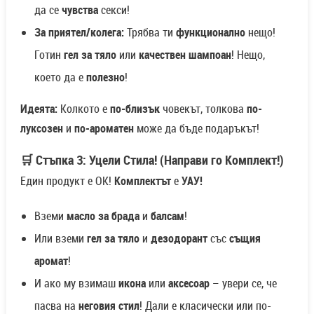
да се
чувства
секси!
За приятел/колега:
Трябва ти
функционално
нещо!
Готин
гел за тяло
или
качествен шампоан
! Нещо,
което да е
полезно
!
Идеята:
Колкото е
по-близък
човекът, толкова
по-
луксозен
и
по-ароматен
може да бъде подаръкът!
🛒 Стъпка 3: Уцели Стила! (Направи го Комплект!)
Един продукт е ОК!
Комплектът
е
УАУ!
Вземи
масло за брада
и
балсам
!
Или вземи
гел за тяло
и
дезодорант
със
същия
аромат
!
И ако му взимаш
икона
или
аксесоар
– увери се, че
пасва на
неговия стил
! Дали е класически или по-