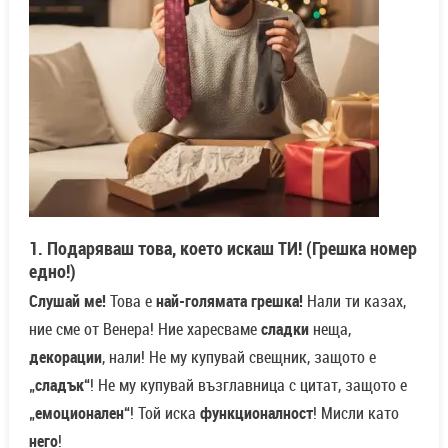
1. Подаряваш това, което искаш ТИ! (Грешка номер
едно!)
Слушай ме!
Това е
най-голямата грешка!
Нали ти казах,
ние сме от Венера! Ние харесваме
сладки
неща,
декорации
, нали! Не му купувай свещник, защото е
„сладък“
! Не му купувай възглавница с цитат, защото е
„емоционален“
! Той иска
функционалност
! Мисли като
него
!