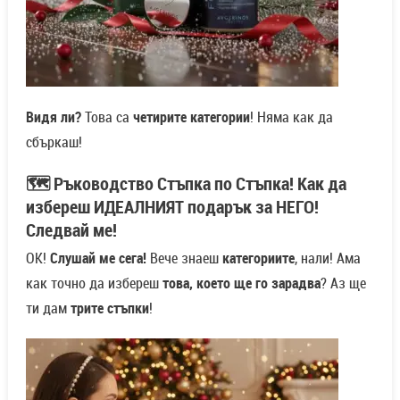
Видя ли?
Това са
четирите категории
! Няма как да
сбъркаш!
🗺️ Ръководство Стъпка по Стъпка! Как да
избереш ИДЕАЛНИЯТ подарък за НЕГО!
Следвай ме!
ОК!
Слушай ме сега!
Вече знаеш
категориите
, нали! Ама
как точно да избереш
това, което ще го зарадва
? Аз ще
ти дам
трите стъпки
!