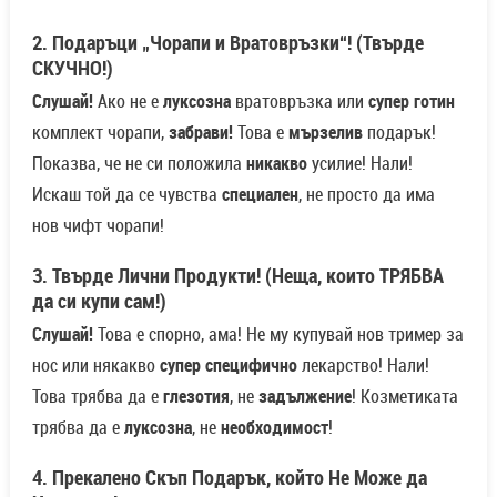
2. Подаръци „Чорапи и Вратовръзки“! (Твърде
СКУЧНО!)
Слушай!
Ако не е
луксозна
вратовръзка или
супер готин
комплект чорапи,
забрави!
Това е
мързелив
подарък!
Показва, че не си положила
никакво
усилие! Нали!
Искаш той да се чувства
специален
, не просто да има
нов чифт чорапи!
3. Твърде Лични Продукти! (Неща, които ТРЯБВА
да си купи сам!)
Слушай!
Това е спорно, ама! Не му купувай нов тример за
нос или някакво
супер специфично
лекарство! Нали!
Това трябва да е
глезотия
, не
задължение
! Козметиката
трябва да е
луксозна
, не
необходимост
!
4. Прекалено Скъп Подарък, който Не Може да