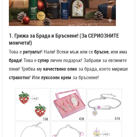
1. Грижа за Брада и Бръснене! (За СЕРИОЗНИТЕ
момчета!)
Това е
ритуалът
! Нали! Всеки мъж или се
бръсне
, или има
брада
! Това е
супер
личен подарък! Забрави за евтините
пяни! Трябва му
качествено олио
за брада, което мирише
страхотно
! Или
луксозен крем
за бръснене!
51€
43€
19€