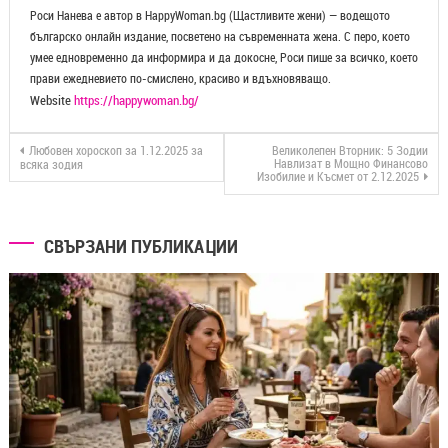
Роси Нанева е автор в HappyWoman.bg (Щастливите жени) — водещото
българско онлайн издание, посветено на съвременната жена. С перо, което
умее едновременно да информира и да докосне, Роси пише за всичко, което
прави ежедневието по-смислено, красиво и вдъхновяващо.
Website
https://happywoman.bg/
Любовен хороскоп за 1.12.2025 за
Великолепен Вторник: 5 Зодии
Навлизат в Мощно Финансово
всяка зодия
Изобилие и Късмет от 2.12.2025
СВЪРЗАНИ ПУБЛИКАЦИИ