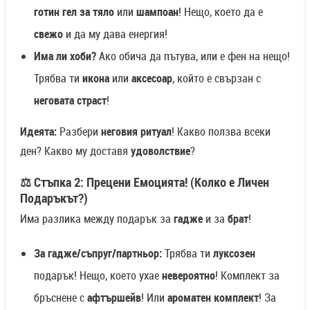
готин
гел за тяло
или
шампоан
! Нещо, което да е
свежо
и да му дава енергия!
Има ли хоби?
Ако обича да пътува, или е фен на нещо!
Трябва ти
икона
или
аксесоар
, който е свързан с
неговата страст
!
Идеята:
Разбери
неговия ритуал
! Какво ползва всеки
ден? Какво му доставя
удоволствие
?
⚖️ Стъпка 2: Прецени Емоцията! (Колко е Личен
Подаръкът?)
Има разлика между подарък за
гадже
и за
брат
!
За гадже/съпруг
/партньор:
Трябва ти
луксозен
подарък! Нещо, което ухае
невероятно
! Комплект за
бръснене с
афтършейв
! Или
ароматен комплект
! За