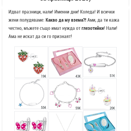
Идват празници, нали! Именни дни! Коледа! И всички
жени полудяваме:
Какво да му взема?!
Ами, да ти кажа
честно, мъжете също имат нужда от
глезотийки
! Нали!
Ама не искат да си го признаят!
51€
43€
19€
55€
20€
59€