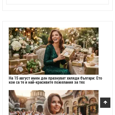
На 15 август имен ден празнуват хиляди българи: Ето
кои са те и най-красивите пожелания за тях