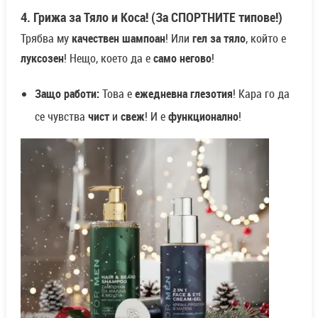
4. Грижа за Тяло и Коса! (За СПОРТНИТЕ типове!)
Трябва му
качествен шампоан
! Или
гел за тяло
, който е
луксозен
! Нещо, което да е
само негово
!
Защо работи:
Това е
ежедневна глезотия
! Кара го да
се чувства
чист
и
свеж
! И е
функционално
!