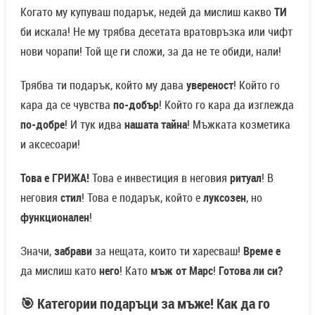
Когато му купуваш подарък, недей да мислиш какво
ТИ
би искала! Не му трябва десетата вратовръзка или чифт
нови чорапи! Той ще ги сложи, за да не те обиди, нали!
Трябва ти подарък, който му дава
увереност
! Който го
кара да се чувства
по-добър
! Който го кара да изглежда
по-добре
! И тук идва
нашата тайна
! Мъжката козметика
и аксесоари!
Това е ГРИЖА!
Това е инвестиция в неговия
ритуал
! В
неговия
стил
! Това е подарък, който е
луксозен
, но
функционален
!
Значи,
забрави
за нещата, които ти харесваш!
Време е
да мислиш като
него
! Като
мъж от Марс
!
Готова ли си?
🎯 Категории подаръци за мъже! Как да го