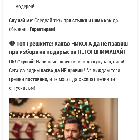
модерен!
Слушай ме:
Следвай тези
три стъпки
и
няма
как да
сбъркаш!
Гарантирам!
🛑 Топ Грешките! Какво НИКОГА да не правиш
при избора на подарък за НЕГО! ВНИМАВАЙ!
ОК!
Слушай!
Нали вече знаеш какво да купуваш, нали!
Сега да видим
какво да НЕ правиш
! Аз виждам тези
грешки
постоянно
, и те могат да съсипят целия ти
ентусиазъм!