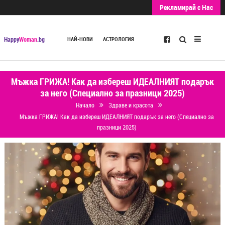
Рекламирай с Нас
Търсене
Happy
Woman
.bg
НАЙ-НОВИ
АСТРОЛОГИЯ
Мъжка ГРИЖА! Как да избереш ИДЕАЛНИЯТ подарък
за него (Специално за празници 2025)
Начало
Здраве и красота
Мъжка ГРИЖА! Как да избереш ИДЕАЛНИЯТ подарък за него (Специално за
празници 2025)