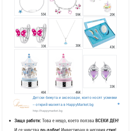
55€
20€
59€
30€
33€
43€
33€
46€
46€
Детски бижута и аксесоари, които носят усмивки
– открий магията в HappyMarket.bg
http://happymarket.bg
Защо работи:
Това е нещо, което ползва
ВСЕКИ ДЕН
!
И се чувства
по-добре
! Инвестираш в неговия
стил
!