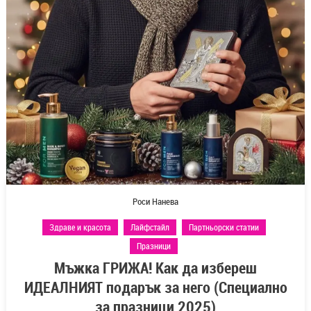
Роси Нанева
Здраве и красота
Лайфстайл
Партньорски статии
Празници
Мъжка ГРИЖА! Как да избереш
ИДЕАЛНИЯТ подарък за него (Специално
за празници 2025)