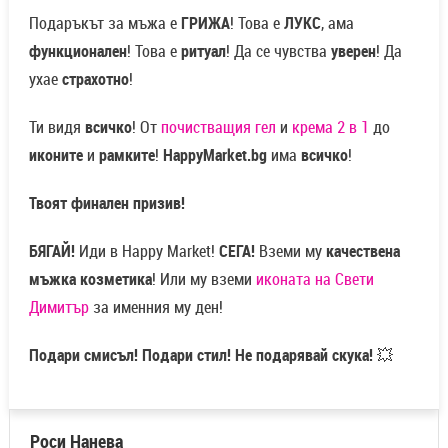
Подаръкът за мъжа е
ГРИЖА
! Това е
ЛУКС
, ама
функционален
! Това е
ритуал
! Да се чувства
уверен
! Да
ухае
страхотно
!
Ти видя
всичко
! От
почистващия гел
и
крема 2 в 1
до
иконите
и
рамките
!
HappyMarket.bg
има
всичко
!
Твоят финален призив!
БЯГАЙ!
Иди в Happy Market!
СЕГА!
Вземи му
качествена
мъжка козметика
! Или му вземи
иконата на Свети
Димитър
за именния му ден!
Подари смисъл! Подари стил! Не подарявай скука!
💥
Роси Нанева