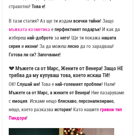
страхотно!
Това е!
В тази статия? Аз ще ти издам
всички тайни
! Защо
мъжката козметика
е
перфектният подарък
! И как да
избереш
най-доброто
за
него
! Ще ти покажа
нашата
серия
и
икони
! За да можеш
лесно
да го зарадваш!
Готова ли си? Започваме!
💔
Мъжете са от Марс, Жените от Венера! Защо НЕ
трябва да му купуваш това, което искаш ТИ!
ОК!
Слушай ме!
Това е
най-големият проблем
! Нали!
Мъжете са от Марс, а жените от Венера!
Ние пазаруваме
с
емоция
. Искаме нещо
бляскаво
,
персонализирано
,
нещо, което разказва
история
! Като нашите
гривни тип
Пандора
!