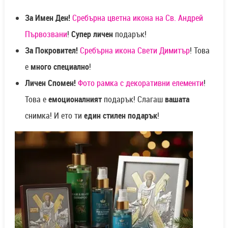
За Имен Ден!
Сребърна цветна икона на Св. Андрей
Първозвани
!
Супер личен
подарък!
За Покровител!
Сребърна икона Свети Димитър
! Това
е
много специално
!
Личен Спомен!
Фото рамка с декоративни елементи
!
Това е
емоционалният
подарък! Слагаш
вашата
снимка! И ето ти
един стилен подарък
!