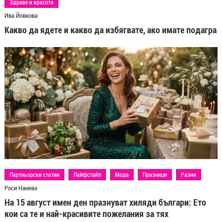
Здраве и красота
Ива Йовкова
Какво да ядете и какво да избягвате, ако имате подагра
Партньорски статии
Лайфстайл
Мода
Празници
Разни
Роси Нанева
На 15 август имен ден празнуват хиляди българи: Ето
кои са те и най-красивите пожелания за тях