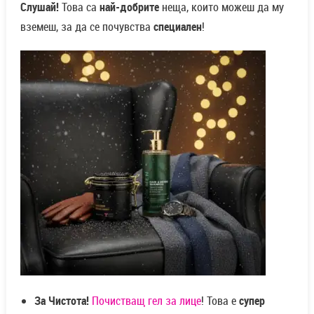
Слушай!
Това са
най-добрите
неща, които можеш да му
вземеш, за да се почувства
специален
!
За Чистота!
Почистващ гел за лице
! Това е
супер