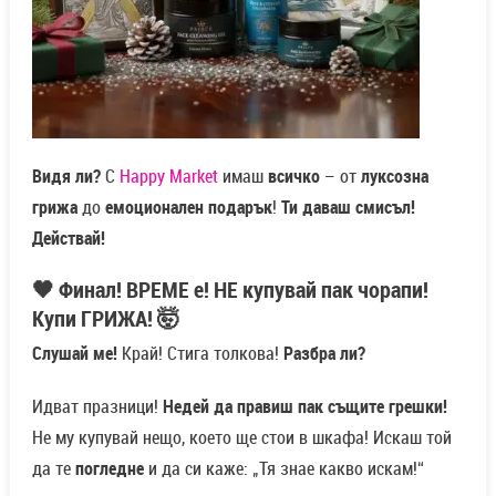
Видя ли?
С
Happy Market
имаш
всичко
– от
луксозна
грижа
до
емоционален подарък
!
Ти даваш смисъл!
Действай!
🖤 Финал! ВРЕМЕ е! НЕ купувай пак чорапи!
Купи ГРИЖА! 🤯
Слушай ме!
Край! Стига толкова!
Разбра ли?
Идват празници!
Недей да правиш пак същите грешки!
Не му купувай нещо, което ще стои в шкафа! Искаш той
да те
погледне
и да си каже: „Тя знае какво искам!“