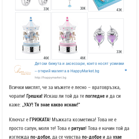
30€
33€
43€
33€
46€
46€
Детски бижута и аксесоари, които носят усмивки
– открий магията в HappyMarket.bg
http://happymarket.bg
Всички мислят, че за мъжете е лесно – вратовръзка,
чорапи!
Грешка!
Искаш ли той да те
погледне
и да си
каже:
„УАУ! Тя знае какво искам!“
Ключът е
ГРИЖАТА
! Мъжката козметика! Това не е
просто сапун, моля те! Това е
ритуал
! Това е начин той да
изглежда
по-добре
, да се чувства
по-добре
и да
ухае