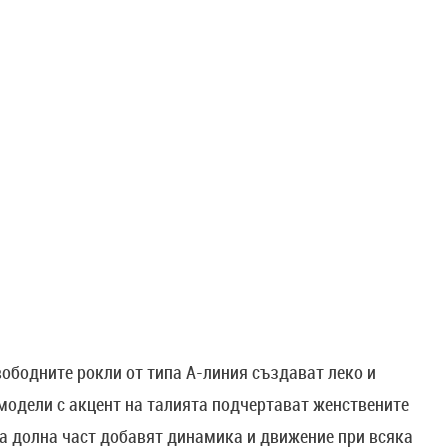
вободните рокли от типа А-линия създават леко и
модели с акцент на талията подчертават женствените
а долна част добавят динамика и движение при всяка