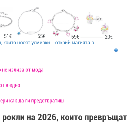
51€
55€
20€
59€
, които носят усмивки – открий магията в
 не излиза от мода
рт в едно
ери как да ги предотвратиш
 рокли на 2026, които превръщат