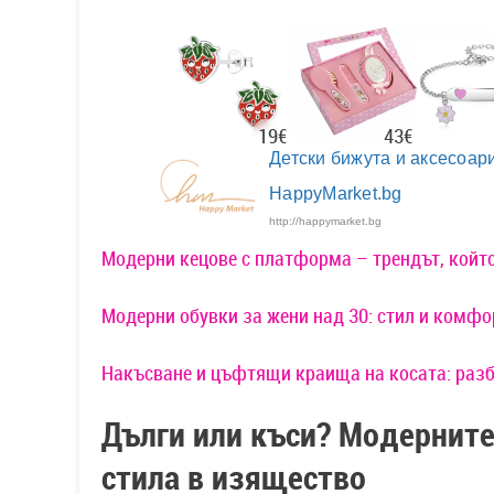
43€
19€
Детски бижута и аксесоари
HappyMarket.bg
http://happymarket.bg
Модерни кецове с платформа – трендът, който
Модерни обувки за жени над 30: стил и комфо
Накъсване и цъфтящи краища на косата: разб
Дълги или къси? Модерните
стила в изящество