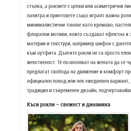
стъпка, а роклите с цепки или асиметрични л
палитра и принтовете също играят важна роля
минималистични тонове като кремаво, пастелн
флорални мотиви, които създават ефектна и 
материи и текстури, например шифон с дантел
към аутфита. Дългите рокли не са просто елеме
женственост. Те позволяват на жената да се 
предлагат свобода на движение и комфорт пр
официален повод или лек ежедневен вариант, 
традиция и съвременен дизайн, подчертавайк
Къси рокли – свежест и динамика