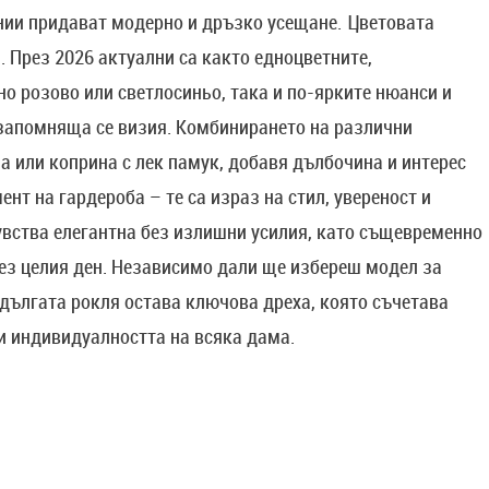
инии придават модерно и дръзко усещане. Цветовата
. През 2026 актуални са както едноцветните,
о розово или светлосиньо, така и по-ярките нюанси и
запомняща се визия. Комбинирането на различни
а или коприна с лек памук, добавя дълбочина и интерес
нт на гардероба – те са израз на стил, увереност и
чувства елегантна без излишни усилия, като същевременно
ез целия ден. Независимо дали ще избереш модел за
дългата рокля остава ключова дреха, която съчетава
и индивидуалността на всяка дама.