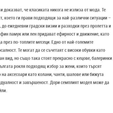
и доказват, че класиката никога не излиза от мода. Те
т, което ги прави подходящи за най-различни ситуации –
, до ежедневни градски визии и разходки през пролетта и
 фин памук или лен придават ефирност и движение, като
 през по-топлите месеци. Едно от най-големите
салност. Те могат да се съчетаят с високи обувки като
н вид, но също така стоят прекрасно с кецове, балеринки
дългата рокля подходящ избор за жени, които търсят
 на аксесоари като колани, чанти, шалове или бижута
идуалност и завършеност. Дори семплият модел може да
йли.