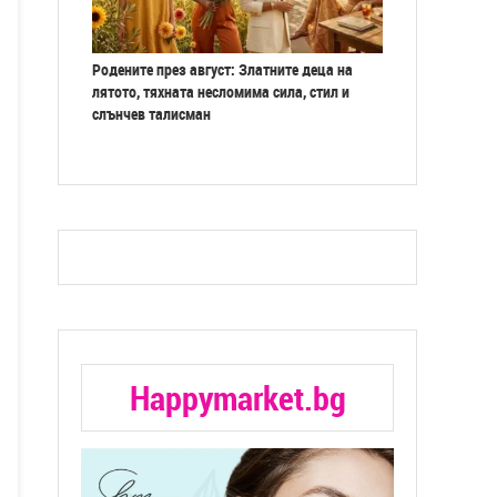
Родените през август: Златните деца на
лятото, тяхната несломима сила, стил и
слънчев талисман
Happymarket.bg