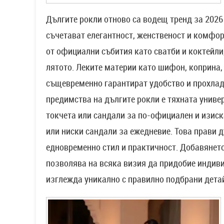
Дългите рокли отново са водещ тренд за 2026 
съчетават елегантност, женственост и комфор
от официални събития като сватби и коктейли
лятото. Леките материи като шифон, коприна,
същевременно гарантират удобство и прохлада
предимства на дългите рокли е тяхната универ
токчета или сандали за по-официален и изиска
или ниски сандали за ежедневие. Това прави 
едновременно стил и практичност. Добавянето
позволява на всяка визия да придобие индив
изглежда уникално с правилно подбрани дета