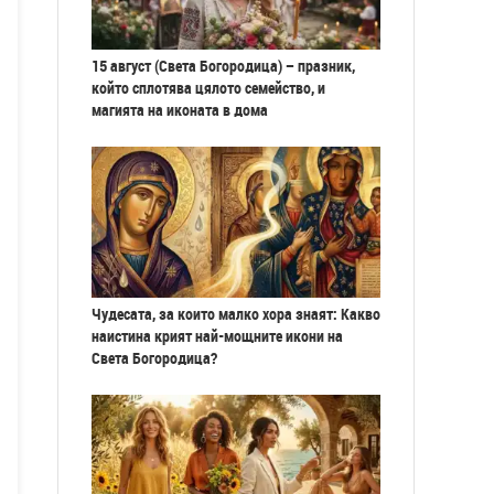
15 август (Света Богородица) – празник,
който сплотява цялото семейство, и
магията на иконата в дома
Чудесата, за които малко хора знаят: Какво
наистина крият най-мощните икони на
Света Богородица?