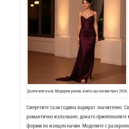
Дълги или къси: Модерни рокли, които ще носим през 2026
Силуетите тази година варират значително. С
романтично излъчване, докато прилепналите 
форми по изящен начин. Моделите с разкроен