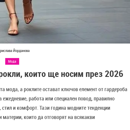
рислава Йорданова
Мода
рокли, които ще носим през 2026
ата мода, а роклите остават ключов елемент от гардероба
а ежедневие, работа или специален повод, правилно
 стил и комфорт. Тази година модните тенденции
и материи, които да отговорят на всякакви