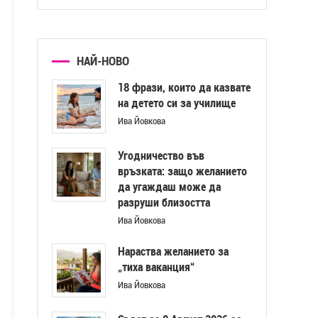
НАЙ-НОВО
18 фрази, които да казвате
на детето си за училище
Ива Йовкова
Угодничество във
връзката: защо желанието
да угаждаш може да
разруши близостта
Ива Йовкова
Нараства желанието за
„тиха ваканция“
Ива Йовкова