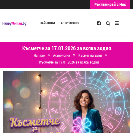
Рекламирай с Нас
Търсене
Happy
Woman
.bg
НАЙ-НОВИ
АСТРОЛОГИЯ
Късметче за 17.01.2026 за всяка зодия
Начало
Астрология
Късмет на деня
Късметче за 17.01.2026 за всяка зодия