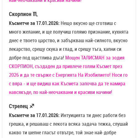
най-неочаквани и красиви начини!
Скорпион ♏
Късметче за 17.01.2026:
Нещо вкусно ще сготвиш с
много желание, и ще получиш голямо признание, кухнята
днес е твоето царство, и забъркваш най-силното, вкусно
лекарство, срещу скука и глад, и срещу тъга, хапни си
добре под щастлива дъга!
Мощен ТАЛИСМАН за зодия
СКОРПИОН, създаден да привлече голям Късмет през
2026 и да те свърже с Енергията На Изобилието! Носи го
с вяра - и ще видиш как Късмета започва да те намира
навсякъде, по най-неочаквани и красиви начини!
Стрелец ♐
Късметче за 17.01.2026:
Интуицията ти днес работи без
грешка, и решаваш с лекота всяка задача тежка, слушай
какво ти шепне гласът отвътре, той знае най-добре