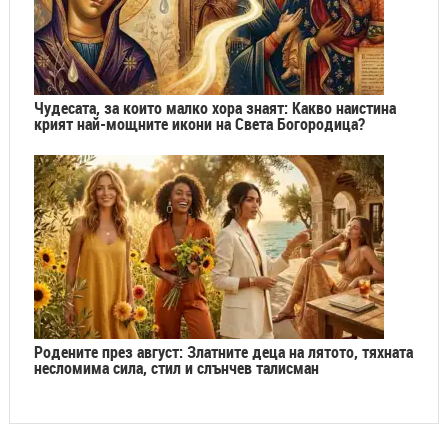
Чудесата, за които малко хора знаят: Какво наистина
крият най-мощните икони на Света Богородица?
Родените през август: Златните деца на лятото, тяхната
несломима сила, стил и слънчев талисман