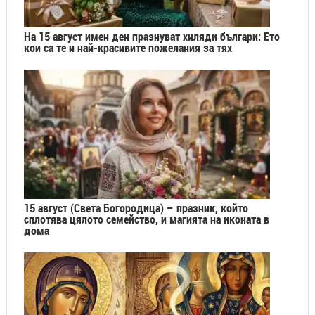
На 15 август имен ден празнуват хиляди българи: Ето
кои са те и най-красивите пожелания за тях
15 август (Света Богородица) – празник, който
сплотява цялото семейство, и магията на иконата в
дома