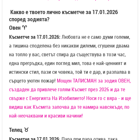
Какво е твоето лично късметче за 17.01.2026
според зодията?
Овен ♈
Късметче за 17.01.2026:
Любовта не е само думи големи,
а тишина споделена без никакви дилеми, сгушени двама
на топло у вас, светът спира да съществува в този час,
една прегръдка, един поглед мил, това е най-ценният и
истински стил, пази си човека, той ти е дар, и разпалва в
сърцето уютен пожар!
Мощен ТАЛИСМАН за зодия ОВЕН,
създаден да привлече голям Късмет през 2026 и да те
свърже с Енергията На Изобилието! Носи го с вяра - и ще
видиш как Късмета започва да те намира навсякъде, по
най-неочаквани и красиви начини!
Телец ♉
Късметче за 17.01.2026
: Пара при пара отива, така