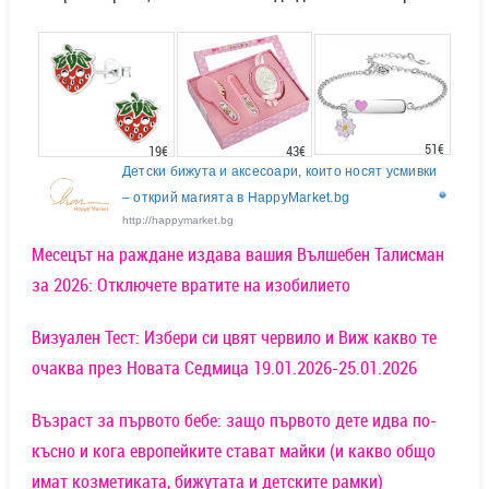
51€
43€
19€
Детски бижута и аксесоари, които носят усмивки
– открий магията в HappyMarket.bg
http://happymarket.bg
Месецът на раждане издава вашия Вълшебен Талисман
за 2026: Отключете вратите на изобилието
Визуален Тест: Избери си цвят червило и Виж какво те
очаква през Новата Седмица 19.01.2026-25.01.2026
Възраст за първото бебе: защо първото дете идва по-
късно и кога европейките стават майки (и какво общо
имат козметиката, бижутата и детските рамки)