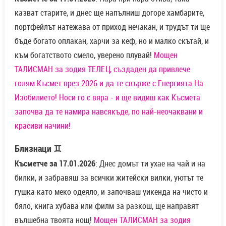
казват старите, и днес ще напълниш догоре хамбарите,
портфейлът натежава от приход нечакан, и трудът ти ще
бъде богато оплакан, харчи за кеф, но и малко скътай, и
към богатството смело, уверено плувай!
Мощен
ТАЛИСМАН за зодия ТЕЛЕЦ, създаден да привлече
голям Късмет през 2026 и да те свърже с Енергията На
Изобилието! Носи го с вяра - и ще видиш как Късмета
започва да те намира навсякъде, по най-неочаквани и
красиви начини!
Близнаци ♊
Късметче за 17.01.2026
: Днес домът ти ухае на чай и на
билки, и забравяш за всички житейски вилки, уютът те
гушка като меко одеяло, и започваш уикенда на чисто и
бяло, книга хубава или филм за разкош, ще направят
вълшебна твоята нощ!
Мощен ТАЛИСМАН за зодия