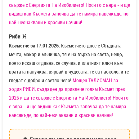
свърже с Енергията На Изобилието! Носи го с вяра - и ще
видиш как Късмета започва да те намира навсякъде, по
най-неочаквани и красиви начини!
Риби ♓
Късметче за 17.01.2026:
Късметчето днес е Сбъдната
мечта, макар и мъничка, тя е на върха на света, нещо,
което искаш отдавна, се случва, и златният ключ към
вратата налучква, вярвай в чудесата, те са наоколо, и те
гледат с добро и светло чело!
Мощен ТАЛИСМАН за
зодия РИБИ, създаден да привлече голям Късмет през
2026 и да те свърже с Енергията На Изобилието! Носи го
с вяра - и ще видиш как Късмета започва да те намира
навсякъде, по най-неочаквани и красиви начини!