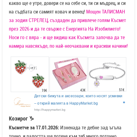
какво ще е утре, довери се на себе си, ти си мъдрец, и си
на съдбата си самият ковач и венец!
Мощен ТАЛИСМАН
за зодия СТРЕЛЕЦ, създаден да привлече голям Късмет
през 2026 и да те свърже с Енергията На Изобилието!
Носи го с вяра - и ще видиш как Късмета започва да те
намира навсякъде, по най-неочаквани и красиви начини!
51€
43€
19€
Детски бижута и аксесоари, които носят усмивки
– открий магията в HappyMarket.bg
http://happymarket.bg
Козирог ♑
Късметче за 17.01.2026:
Изненада те дебне зад ъгъла
точно, и радостта ще потече към теб много поточно,