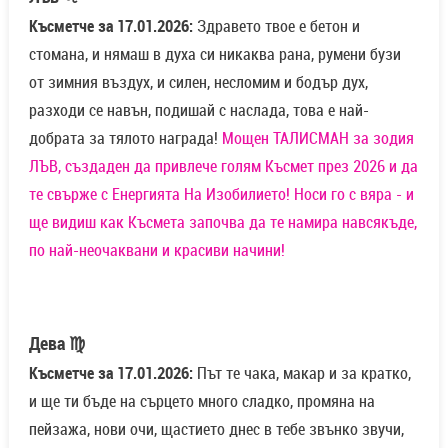
Късметче за 17.01.2026:
Здравето твое е бетон и
стомана, и нямаш в духа си никаква рана, румени бузи
от зимния въздух, и силен, несломим и бодър дух,
разходи се навън, подишай с наслада, това е най-
добрата за тялото награда!
Мощен ТАЛИСМАН за зодия
ЛЪВ, създаден да привлече голям Късмет през 2026 и да
те свърже с Енергията На Изобилието! Носи го с вяра - и
ще видиш как Късмета започва да те намира навсякъде,
по най-неочаквани и красиви начини!
Дева ♍
Късметче за 17.01.2026:
Път те чака, макар и за кратко,
и ще ти бъде на сърцето много сладко, промяна на
пейзажа, нови очи, щастието днес в тебе звънко звучи,