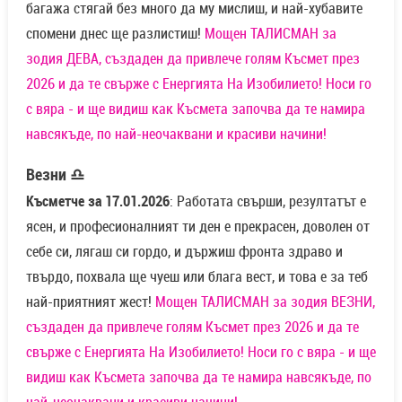
багажа стягай без много да му мислиш, и най-хубавите
спомени днес ще разлистиш!
Мощен ТАЛИСМАН за
зодия ДЕВА, създаден да привлече голям Късмет през
2026 и да те свърже с Енергията На Изобилието! Носи го
с вяра - и ще видиш как Късмета започва да те намира
навсякъде, по най-неочаквани и красиви начини!
Везни ♎
Късметче за 17.01.2026
: Работата свърши, резултатът е
ясен, и професионалният ти ден е прекрасен, доволен от
себе си, лягаш си гордо, и държиш фронта здраво и
твърдо, похвала ще чуеш или блага вест, и това е за теб
най-приятният жест!
Мощен ТАЛИСМАН за зодия ВЕЗНИ,
създаден да привлече голям Късмет през 2026 и да те
свърже с Енергията На Изобилието! Носи го с вяра - и ще
видиш как Късмета започва да те намира навсякъде, по