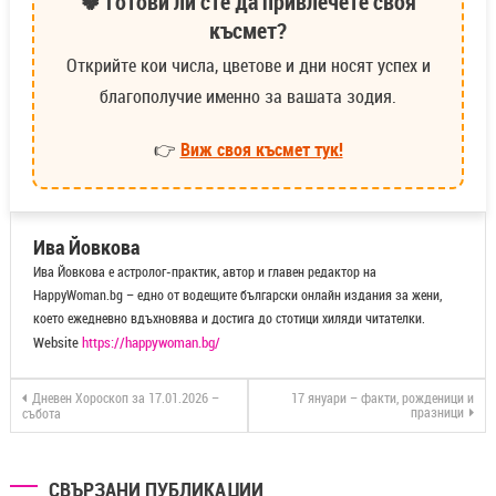
🍀 Готови ли сте да привлечете своя
късмет?
Открийте кои числа, цветове и дни носят успех и
благополучие именно за вашата зодия.
👉
Виж своя късмет тук!
Ива Йовкова
Ива Йовкова е астролог-практик, автор и главен редактор на
HappyWoman.bg – едно от водещите български онлайн издания за жени,
което ежедневно вдъхновява и достига до стотици хиляди читателки.
Website
https://happywoman.bg/
Дневен Хороскоп за 17.01.2026 –
17 януари – факти, рожденици и
празници
събота
СВЪРЗАНИ ПУБЛИКАЦИИ