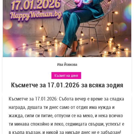
Ива Йовкова
Късмет на деня
Късметче за 17.01.2026 за всяка зодия
Късметче за 17.01.2026: Събота вечер е време за сладка
награда, душата ти днес само от отдих има нужда и
жажда, сипи си питие, отпусни се на меко, и нека всичко
ти минава спокойно и леко, седмицата свърши, успехът е
в кърпа вързан, и никой за никъде днес не е забързан!