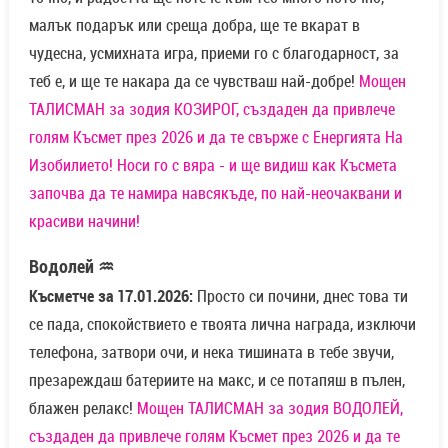
малък подарък или среща добра, ще те вкарат в
чудесна, усмихната игра, приеми го с благодарност, за
теб е, и ще те накара да се чувстваш най-добре!
Мощен
ТАЛИСМАН за зодия КОЗИРОГ, създаден да привлече
голям Късмет през 2026 и да те свърже с Енергията На
Изобилието! Носи го с вяра - и ще видиш как Късмета
започва да те намира навсякъде, по най-неочаквани и
красиви начини!
Водолей ♒
Късметче за 17.01.2026:
Просто си почини, днес това ти
се пада, спокойствието е твоята лична награда, изключи
телефона, затвори очи, и нека тишината в тебе звучи,
презареждаш батериите на макс, и се потапяш в пълен,
блажен релакс!
Мощен ТАЛИСМАН за зодия ВОДОЛЕЙ,
създаден да привлече голям Късмет през 2026 и да те