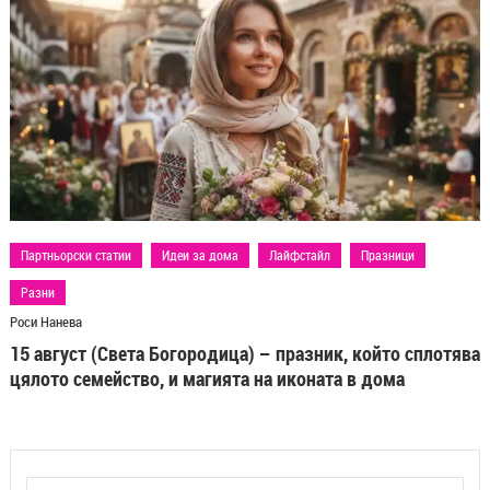
Партньорски статии
Идеи за дома
Лайфстайл
Празници
Разни
Роси Нанева
15 август (Света Богородица) – празник, който сплотява
цялото семейство, и магията на иконата в дома