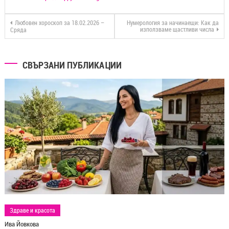
Любовен хороскоп за 18.02.2026 –
Нумерология за начинаещи: Как да
използваме щастливи числа
Сряда
СВЪРЗАНИ ПУБЛИКАЦИИ
Здраве и красота
Ива Йовкова