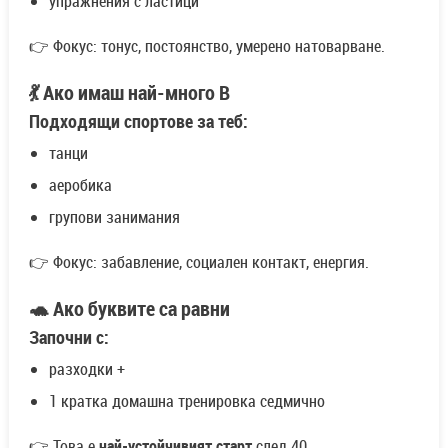
упражнения с ластици
👉 Фокус: тонус, постоянство, умерено натоварване.
💃 Ако имаш най-много В
Подходящи спортове за теб:
танци
аеробика
групови занимания
👉 Фокус: забавление, социален контакт, енергия.
🐢 Ако буквите са равни
Започни с:
разходки +
1 кратка домашна тренировка седмично
👉 Това е
най-устойчивият старт
след 40.