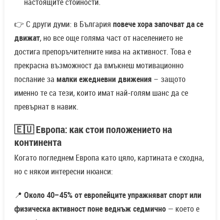
настоящите стойности.
👉 С други думи: в България
повече хора започват да се
движат
, но все още голяма част от населението не
достига препоръчителните нива на активност. Това е
прекрасна възможност да вмъкнеш мотивационно
послание за
малки ежедневни движения
– защото
именно те са тези, които имат най-голям шанс да се
превърнат в навик.
🇪🇺 Европа: как стои положението на
континента
Когато погледнем Европа като цяло, картината е сходна,
но с някои интересни нюанси:
📍
Около 40–45% от европейците упражняват спорт или
физическа активност поне веднъж седмично
— което е