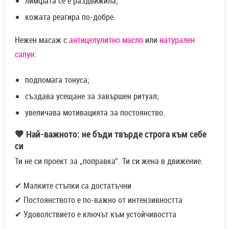
лимфата се е раздвижила;
кожата реагира по-добре.
Нежен масаж с
антицелулитно масло
или
натурален
сапун
:
подпомага тонуса;
създава усещане за завършен ритуал;
увеличава мотивацията за постоянство.
🧡 Най-важното: не бъди твърде строга към себе
си
Ти не си проект за „поправка“. Ти си жена в движение.
✔ Малките стъпки са достатъчни
✔ Постоянството е по-важно от интензивността
✔ Удоволствието е ключът към устойчивостта