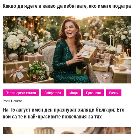
Какво да ядете и какво да избягвате, ако имате подагра
Партньорски статии
Лайфстайл
Мода
Празници
Разни
Роси Нанева
На 15 август имен ден празнуват хиляди българи: Ето
кои са те и най-красивите пожелания за тях