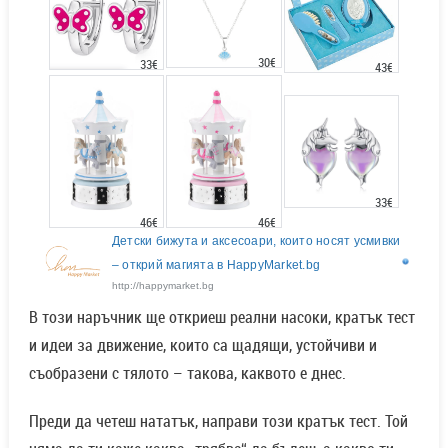
30€
33€
43€
33€
46€
46€
Детски бижута и аксесоари, които носят усмивки
– открий магията в HappyMarket.bg
http://happymarket.bg
В този наръчник ще откриеш реални насоки, кратък тест
и идеи за движение, които са щадящи, устойчиви и
съобразени с тялото – такова, каквото е днес.
Преди да четеш нататък, направи този кратък тест. Той