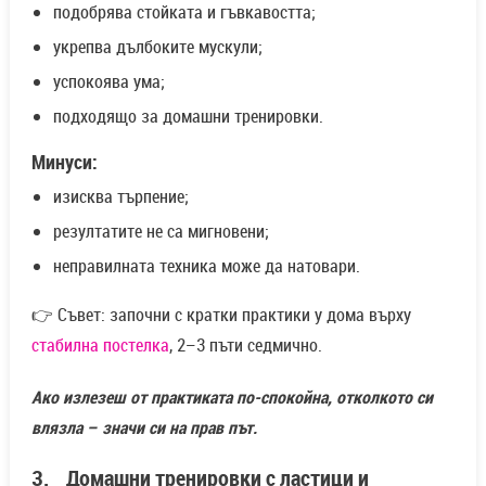
подобрява стойката и гъвкавостта;
укрепва дълбоките мускули;
успокоява ума;
подходящо за домашни тренировки.
Минуси:
изисква търпение;
резултатите не са мигновени;
неправилната техника може да натовари.
👉 Съвет: започни с кратки практики у дома върху
стабилна постелка
, 2–3 пъти седмично.
Ако излезеш от практиката по-спокойна, отколкото си
влязла – значи си на прав път.
3. Домашни тренировки с ластици и