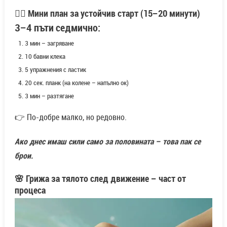
🧘‍♀️ Мини план за устойчив старт (15–20 минути)
3–4 пъти седмично:
3 мин – загряване
10 бавни клека
5 упражнения с ластик
20 сек. планк (на колене – напълно ок)
3 мин – разтягане
👉 По-добре малко, но редовно.
Ако днес имаш сили само за половината – това пак се
брои.
🌸 Грижа за тялото след движение – част от
процеса