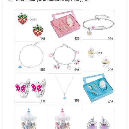
51€
43€
19€
55€
20€
59€
30€
33€
43€