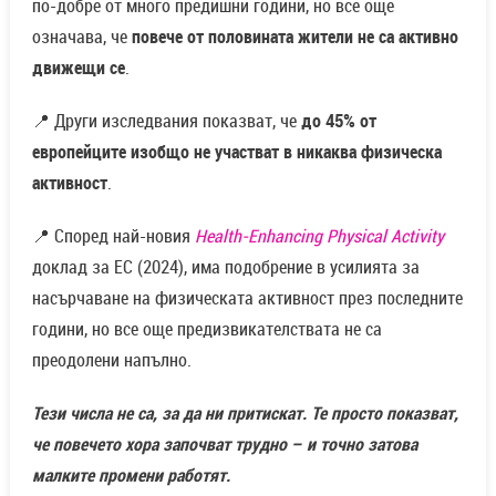
по-добре от много предишни години, но все още
означава, че
повече от половината жители не са активно
движещи се
.
📍 Други изследвания показват, че
до 45% от
европейците изобщо не участват в никаква физическа
активност
.
📍 Според най-новия
Health-Enhancing Physical Activity
доклад за ЕС (2024), има подобрение в усилията за
насърчаване на физическата активност през последните
години, но все още предизвикателствата не са
преодолени напълно.
Тези числа не са, за да ни притискат. Те просто показват,
че повечето хора започват трудно – и точно затова
малките промени работят.