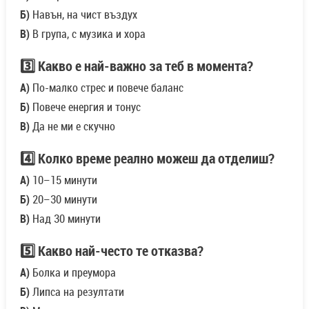
Б)
Навън, на чист въздух
В)
В група, с музика и хора
3️⃣ Какво е най-важно за теб в момента?
А)
По-малко стрес и повече баланс
Б)
Повече енергия и тонус
В)
Да не ми е скучно
4️⃣ Колко време реално можеш да отделиш?
А)
10–15 минути
Б)
20–30 минути
В)
Над 30 минути
5️⃣ Какво най-често те отказва?
А)
Болка и преумора
Б)
Липса на резултати