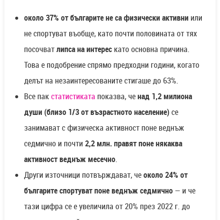
около 37% от българите не са физически активни
или
не спортуват въобще, като почти половината от тях
посочват
липса на интерес
като основна причина.
Това е подобрение спрямо предходни години, когато
делът на незаинтересованите стигаше до 63%.
Все пак
статистиката
показва, че
над 1,2 милиона
души (близо 1/3 от възрастното население)
се
занимават с физическа активност поне веднъж
седмично и почти
2,2 млн. правят поне някаква
активност веднъж месечно
.
Други източници потвърждават, че
около 24% от
българите спортуват поне веднъж седмично
— и че
тази цифра се е увеличила от 20% през 2022 г. до