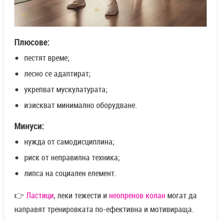
Плюсове:
пестят време;
лесно се адаптират;
укрепват мускулатурата;
изискват минимално оборудване.
Минуси:
нужда от самодисциплина;
риск от неправилна техника;
липса на социален елемент.
👉
Ластици
, леки тежести и
неопренов колан
могат да
направят тренировката по-ефективна и мотивираща.