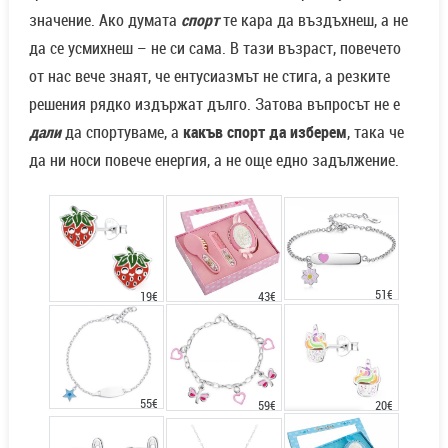
значение. Ако думата
спорт
те кара да въздъхнеш, а не
да се усмихнеш – не си сама. В тази възраст, повечето
от нас вече знаят, че ентусиазмът не стига, а резките
решения рядко издържат дълго. Затова въпросът не е
дали
да спортуваме, а
какъв спорт да изберем
, така че
да ни носи повече енергия, а не още едно задължение.
51€
43€
19€
55€
20€
59€