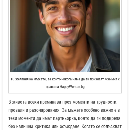
10 желания на мъжете, за които никога няма да ви признаят /снимка с
права на HappyWoman.bg
В живота всеки преминава през моменти на трудности,
провали и разочарования. За мъжете особено важно е в
тези моменти да имат партньорка, която да ги подкрепя
без излишна критика или осъждане. Когато се сблъскват