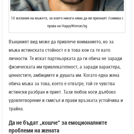
10 желания на мъжете, за които никога няма да ви признаят /снимка с
права на HappyWoman.bg
Външният вид може да привлече вниманието, но за
мъжа истинската стойност е в това кои са те като
личности. Те искат партньорката да ги обича не заради
физическата им привлекателност, а заради характера,
ценностите, амбициите и душата им. Когато една жена
обича мъжа за това, което е отвътре, той се чувства
истински разбран и приет. Тази любов носи дълбоко
удовлетворение и смисъл и прави връзката устойчива и
трайна.
Да не бъдат „
кошче
“
за
емоционалните
проблеми на жената