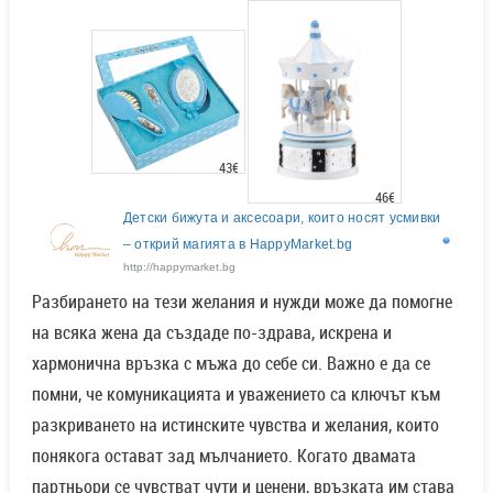
43€
46€
Детски бижута и аксесоари, които носят усмивки
– открий магията в HappyMarket.bg
http://happymarket.bg
Разбирането на тези желания и нужди може да помогне
на всяка жена да създаде по-здрава, искрена и
хармонична връзка с мъжа до себе си. Важно е да се
помни, че комуникацията и уважението са ключът към
разкриването на истинските чувства и желания, които
понякога остават зад мълчанието. Когато двамата
партньори се чувстват чути и ценени, връзката им става