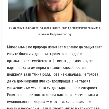
10 желания на мъжете, за които никога няма да ви признаят /снимка с
права на HappyWoman.bg
Много мъже по природа изпитват желание да защитават
своите близки и да поемат ролята на лидер във
връзката или семейството. Те искат да чувстват, че
партньорката им вярва в техните способности и
подкрепя тази тяхна роля. Това не означава, че трябва
да са доминиращи или контролиращи, а че търсят
уважение към усилията си да бъдат опора и сигурност.
Ролята на защитник включва както физическа, така и
емоционална подкрепа — мъжът иска да знае, че е
важен и необходим, че има своето място и стойност във