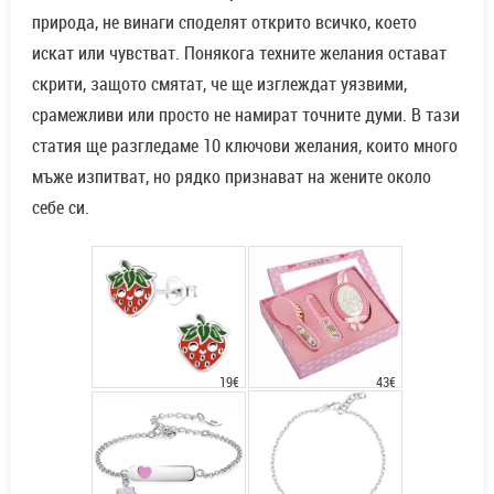
природа, не винаги споделят открито всичко, което
искат или чувстват. Понякога техните желания остават
скрити, защото смятат, че ще изглеждат уязвими,
срамежливи или просто не намират точните думи. В тази
статия ще разгледаме 10 ключови желания, които много
мъже изпитват, но рядко признават на жените около
себе си.
43€
19€