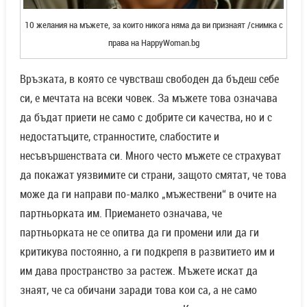
10 желания на мъжете, за които никога няма да ви признаят /снимка с
права на HappyWoman.bg
Връзката, в която се чувстваш свободен да бъдеш себе
си, е мечтата на всеки човек. За мъжете това означава
да бъдат приети не само с добрите си качества, но и с
недостатъците, странностите, слабостите и
несъвършенствата си. Много често мъжете се страхуват
да покажат уязвимите си страни, защото смятат, че това
може да ги направи по-малко „мъжествени“ в очите на
партньорката им. Приемането означава, че
партньорката не се опитва да ги промени или да ги
критикува постоянно, а ги подкрепя в развитието им и
им дава пространство за растеж. Мъжете искат да
знаят, че са обичани заради това кои са, а не само