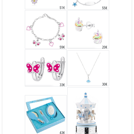
51€
55€
20€
59€
30€
33€
43€