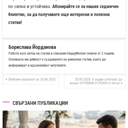
по-силна и устойчива.
Абонирайте се за нашия седмичен
бюлетин, за да получавате още интересни и полезни
статии!
Борислава Йорданова
Работя като автор на статии в списание HappyWoman повече от 2 години.
Основната ми дейност е създаването на уникални статии, които да
информират и вдъхновяват читателите.
Любовен хороскоп за 20.06.2025
20.06.2025: 6 зодии започват да
жънат ОГРОМНИ УСПЕХИ от петък
СВЪРЗАНИ ПУБЛИКАЦИИ