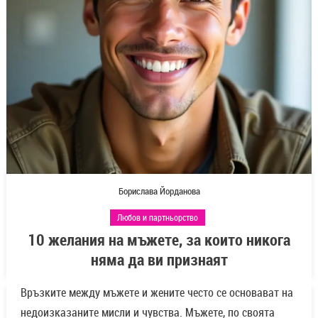
Борислава Йорданова
Любов и партньорство
10 желания на мъжете, за които никога
няма да ви признаят
Връзките между мъжете и жените често се основават на
недоизказаните мисли и чувства. Мъжете, по своята