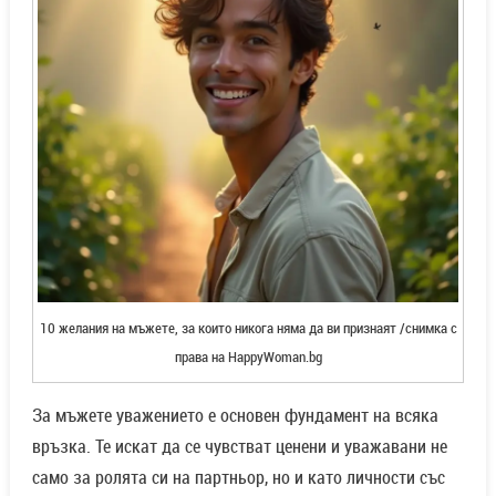
10 желания на мъжете, за които никога няма да ви признаят /снимка с
права на HappyWoman.bg
За мъжете уважението е основен фундамент на всяка
връзка. Те искат да се чувстват ценени и уважавани не
само за ролята си на партньор, но и като личности със