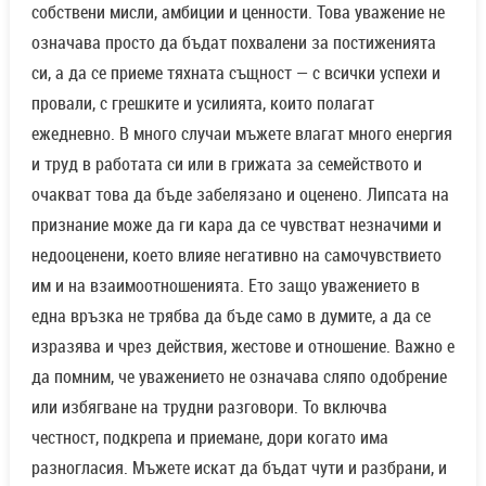
собствени мисли, амбиции и ценности. Това уважение не
означава просто да бъдат похвалени за постиженията
си, а да се приеме тяхната същност — с всички успехи и
провали, с грешките и усилията, които полагат
ежедневно. В много случаи мъжете влагат много енергия
и труд в работата си или в грижата за семейството и
очакват това да бъде забелязано и оценено. Липсата на
признание може да ги кара да се чувстват незначими и
недооценени, което влияе негативно на самочувствието
им и на взаимоотношенията. Ето защо уважението в
една връзка не трябва да бъде само в думите, а да се
изразява и чрез действия, жестове и отношение. Важно е
да помним, че уважението не означава сляпо одобрение
или избягване на трудни разговори. То включва
честност, подкрепа и приемане, дори когато има
разногласия. Мъжете искат да бъдат чути и разбрани, и