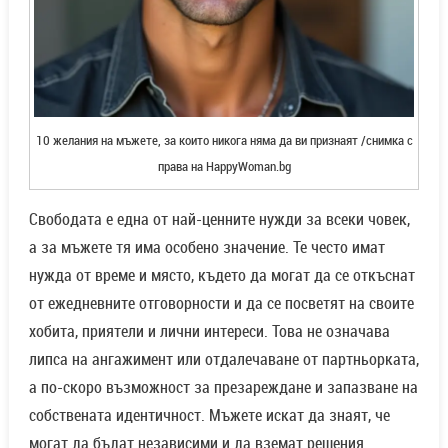
10 желания на мъжете, за които никога няма да ви признаят /снимка с
права на HappyWoman.bg
Свободата е една от най-ценните нужди за всеки човек,
а за мъжете тя има особено значение. Те често имат
нужда от време и място, където да могат да се откъснат
от ежедневните отговорности и да се посветят на своите
хобита, приятели и лични интереси. Това не означава
липса на ангажимент или отдалечаване от партньорката,
а по-скоро възможност за презареждане и запазване на
собствената идентичност. Мъжете искат да знаят, че
могат да бъдат независими и да вземат решения