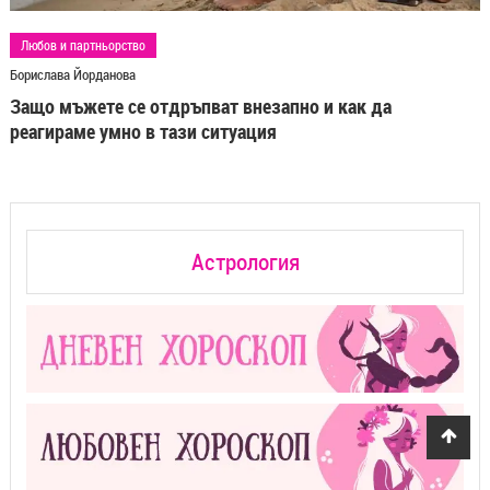
Любов и партньорство
Борислава Йорданова
Защо мъжете се отдръпват внезапно и как да
реагираме умно в тази ситуация
Астрология