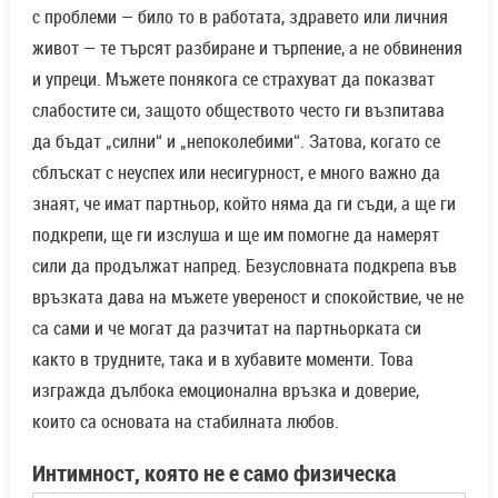
с проблеми — било то в работата, здравето или личния
живот — те търсят разбиране и търпение, а не обвинения
и упреци. Мъжете понякога се страхуват да показват
слабостите си, защото обществото често ги възпитава
да бъдат „силни“ и „непоколебими“. Затова, когато се
сблъскат с неуспех или несигурност, е много важно да
знаят, че имат партньор, който няма да ги съди, а ще ги
подкрепи, ще ги изслуша и ще им помогне да намерят
сили да продължат напред. Безусловната подкрепа във
връзката дава на мъжете увереност и спокойствие, че не
са сами и че могат да разчитат на партньорката си
както в трудните, така и в хубавите моменти. Това
изгражда дълбока емоционална връзка и доверие,
които са основата на стабилната любов.
Интимност, която не е само физическа