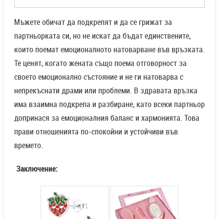
Мъжете обичат да подкрепят и да се грижат за
партньорката си, но не искат да бъдат единствените,
които поемат емоционалното натоварване във връзката.
Те ценят, когато жената също поема отговорност за
своето емоционално състояние и не ги натоварва с
непрекъснати драми или проблеми. В здравата връзка
има взаимна подкрепа и разбиране, като всеки партньор
допринася за емоционалния баланс и хармонията. Това
прави отношенията по-спокойни и устойчиви във
времето.
Заключение: