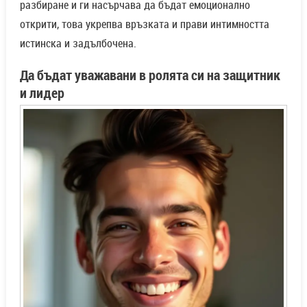
разбиране и ги насърчава да бъдат емоционално
открити, това укрепва връзката и прави интимността
истинска и задълбочена.
Да бъдат уважавани в ролята си на защитник
и лидер