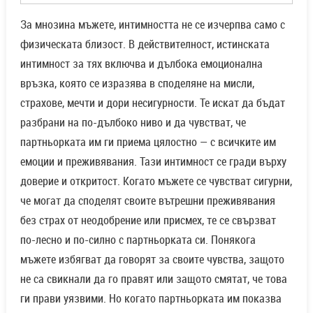
За мнозина мъжете, интимността не се изчерпва само с
физическата близост. В действителност, истинската
интимност за тях включва и дълбока емоционална
връзка, която се изразява в споделяне на мисли,
страхове, мечти и дори несигурности. Те искат да бъдат
разбрани на по-дълбоко ниво и да чувстват, че
партньорката им ги приема цялостно — с всичките им
емоции и преживявания. Тази интимност се гради върху
доверие и откритост. Когато мъжете се чувстват сигурни,
че могат да споделят своите вътрешни преживявания
без страх от неодобрение или присмех, те се свързват
по-лесно и по-силно с партньорката си. Понякога
мъжете избягват да говорят за своите чувства, защото
не са свикнали да го правят или защото смятат, че това
ги прави уязвими. Но когато партньорката им показва