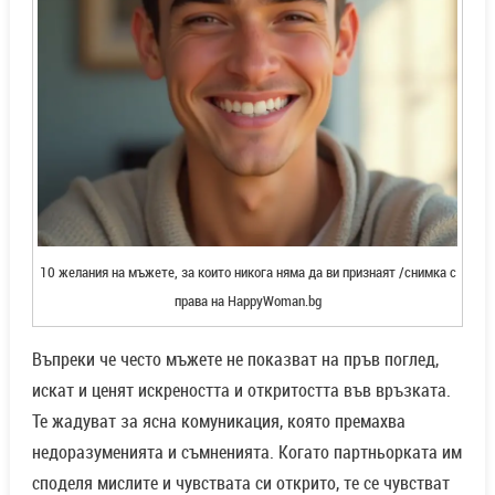
10 желания на мъжете, за които никога няма да ви признаят /снимка с
права на HappyWoman.bg
Въпреки че често мъжете не показват на пръв поглед,
искат и ценят искреността и откритостта във връзката.
Те жадуват за ясна комуникация, която премахва
недоразуменията и съмненията. Когато партньорката им
споделя мислите и чувствата си открито, те се чувстват