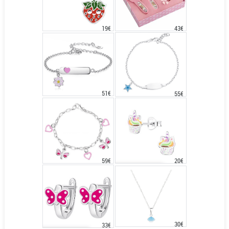
43€
19€
51€
55€
20€
59€
30€
33€