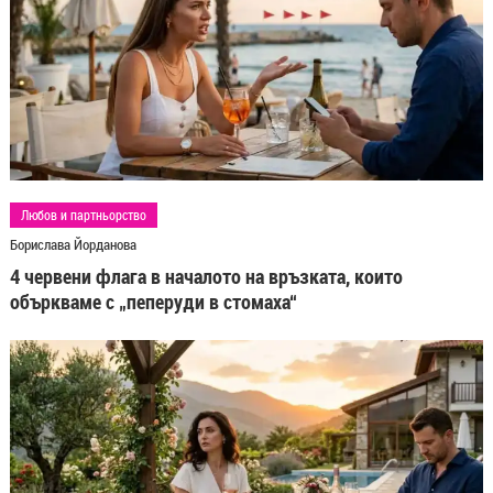
Любов и партньорство
Борислава Йорданова
4 червени флага в началото на връзката, които
объркваме с „пеперуди в стомаха“