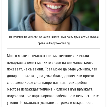
10 желания на мъжете, за които никога няма да ви признаят /снимка с
права на HappyWoman.bg
Много мъже не очакват големи жестове или скъпи
подаръци, а ценят малките знаци на внимание, които
показват, че са важни. Това може да бъде усмивка, лек
допир по ръката, една дума благодарност или просто
споделено кафе след напрегнат ден. Тези дребни
жестове изграждат топлина и близост във връзката,
подсказват, че партньорката забелязва и цени неговите
усилия. Те създават усещане за грижа и свързаност,