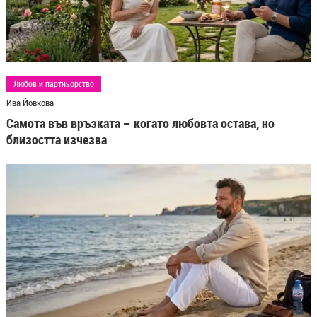
Любов и партньорство
Ива Йовкова
Самота във връзката – когато любовта остава, но
близостта изчезва