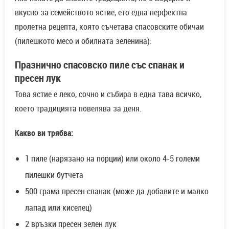
вкусно за семейството ястие, ето една перфектна
пролетна рецепта, която съчетава спасовските обичаи
(пилешкото месо и обилната зеленина):
Празнично спасовско пиле със спанак и
пресен лук
Това ястие е леко, сочно и събира в една тава всичко,
което традицията повелява за деня.
Какво ви трябва:
1 пиле (нарязано на порции) или около 4-5 големи
пилешки бутчета
500 грама пресен спанак (може да добавите и малко
лапад или киселец)
2 връзки пресен зелен лук