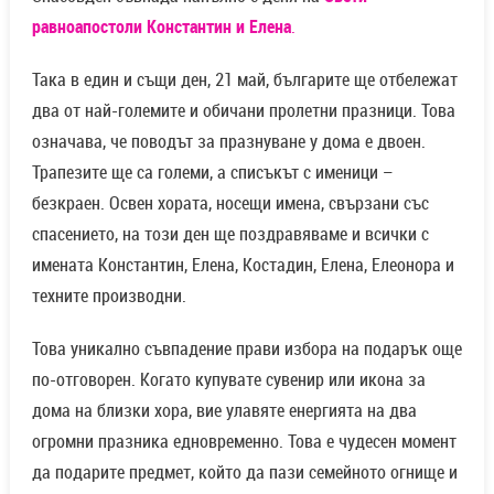
равноапостоли Константин и Елена
.
Така в един и същи ден, 21 май, българите ще отбележат
два от най-големите и обичани пролетни празници. Това
означава, че поводът за празнуване у дома е двоен.
Трапезите ще са големи, а списъкът с именици –
безкраен. Освен хората, носещи имена, свързани със
спасението, на този ден ще поздравяваме и всички с
имената Константин, Елена, Костадин, Елена, Елеонора и
техните производни.
Това уникално съвпадение прави избора на подарък още
по-отговорен. Когато купувате сувенир или икона за
дома на близки хора, вие улавяте енергията на два
огромни празника едновременно. Това е чудесен момент
да подарите предмет, който да пази семейното огнище и