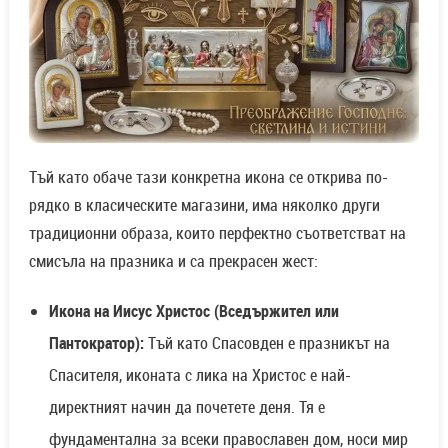
Тъй като обаче тази конкретна икона се открива по-
рядко в класическите магазини, има няколко други
традиционни образа, които перфектно съответстват на
смисъла на празника и са прекрасен жест:
Икона на Иисус Христос (Вседържител или
Пантократор):
Тъй като Спасовден е празникът на
Спасителя, иконата с лика на Христос е най-
директният начин да почетете деня. Тя е
фундаментална за всеки православен дом, носи мир