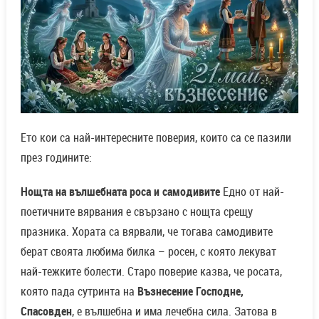
Ето кои са най-интересните поверия, които са се пазили
през годините:
Нощта на вълшебната роса и самодивите
Едно от най-
поетичните вярвания е свързано с нощта срещу
празника. Хората са вярвали, че тогава самодивите
берат своята любима билка – росен, с която лекуват
най-тежките болести. Старо поверие казва, че росата,
която пада сутринта на
Възнесение Господне,
Спасовден
, е вълшебна и има лечебна сила. Затова в