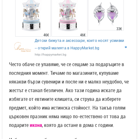
33€
46€
46€
Детски бижута и аксесоари, които носят усмивки
– открий магията в HappyMarket.bg
http://happymarket.bg
Често обаче се улавяме, че се сещаме за подаръците в
последния момент. Тичаме по магазините, купуваме
някакви бързи сувенири и после ни е малко неудобно, че
жестът е станал безличен. Ако тази година искате да
избягате от евтините клишета, си струва да изберете
предмет, който има истинска стойност. На такъв голям
църковен празник няма нищо по-естествено от това да
подарите
икона
, която да остане в дома с години.