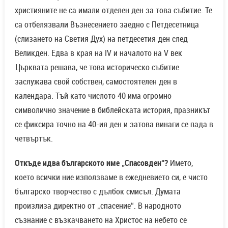
християните не са имали отделен ден за това събитие. Те
са отбелязвали Възнесението заедно с Петдесетница
(слизането на Светия Дух) на петдесетия ден след
Великден. Едва в края на IV и началото на V век
Църквата решава, че това историческо събитие
заслужава свой собствен, самостоятелен ден в
календара. Тъй като числото 40 има огромно
символично значение в библейската история, празникът
се фиксира точно на 40-ия ден и затова винаги се пада в
четвъртък.
Откъде идва българското име „Спасовден“?
Името,
което всички ние използваме в ежедневието си, е чисто
българско творчество с дълбок смисъл. Думата
произлиза директно от „спасение“. В народното
съзнание с възкачването на Христос на небето се