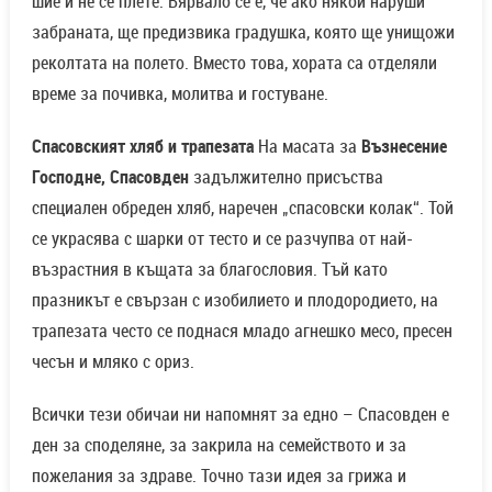
шие и не се плете. Вярвало се е, че ако някой наруши
забраната, ще предизвика градушка, която ще унищожи
реколтата на полето. Вместо това, хората са отделяли
време за почивка, молитва и гостуване.
Спасовският хляб и трапезата
На масата за
Възнесение
Господне, Спасовден
задължително присъства
специален обреден хляб, наречен „спасовски колак“. Той
се украсява с шарки от тесто и се разчупва от най-
възрастния в къщата за благословия. Тъй като
празникът е свързан с изобилието и плодородието, на
трапезата често се поднася младо агнешко месо, пресен
чесън и мляко с ориз.
Всички тези обичаи ни напомнят за едно – Спасовден е
ден за споделяне, за закрила на семейството и за
пожелания за здраве. Точно тази идея за грижа и