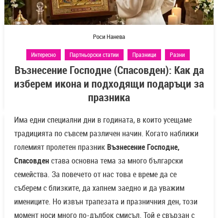
Роси Нанева
Интересно
Партньорски статии
Празници
Разни
Възнесение Господне (Спасовден): Как да
изберем икона и подходящи подаръци за
празника
Има едни специални дни в годината, в които усещаме
традицията по съвсем различен начин. Когато наближи
големият пролетен празник
Възнесение Господне,
Спасовден
става основна тема за много български
семейства. За повечето от нас това е време да се
съберем с близките, да хапнем заедно и да уважим
имениците. Но извън трапезата и празничния ден, този
момент носи много по-дълбок смисъл. Той е свързан с