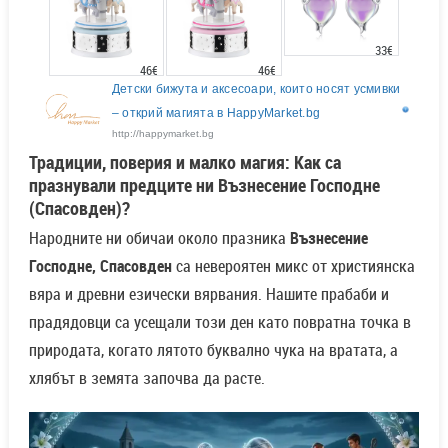
33€
46€
46€
Детски бижута и аксесоари, които носят усмивки
– открий магията в HappyMarket.bg
http://happymarket.bg
Традиции, поверия и малко магия: Как са
празнували предците ни Възнесение Господне
(Спасовден)?
Народните ни обичаи около празника
Възнесение
Господне, Спасовден
са невероятен микс от християнска
вяра и древни езически вярвания. Нашите прабаби и
прадядовци са усещали този ден като повратна точка в
природата, когато лятото буквално чука на вратата, а
хлябът в земята започва да расте.