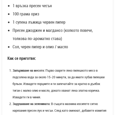
1 връзка пресен чесън
100 грама ориз
1 супена лъжица червен пипер
Пресен джоджен и магданоз (колкото повече,
толкова по-ароматно става)
Сол, черен пипер и олио / масло
Как се приготвя:
Запържване на месото:
Първо сварете леко пилешкото месо в
подсолена вода за около 15-20 минути, за да имате хубав пилешки
бульон. Извадете порциите и ги запечатайте за кратко в дълбок
тиган с малко олио и масло, докато хванат лека златна коричка.
Извадете ги в чиния.
Задушаване на зеленината:
В същата мазнина изсипете ситно
нарязания пресен лук и чесън. След като омекнат, добавете измития