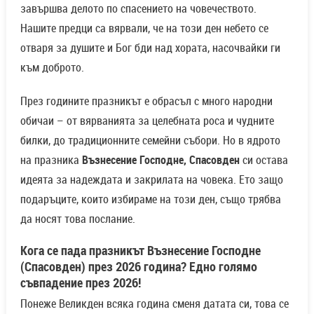
завършва делото по спасението на човечеството.
Нашите предци са вярвали, че на този ден небето се
отваря за душите и Бог бди над хората, насочвайки ги
към доброто.
През годините празникът е обрасъл с много народни
обичаи – от вярванията за целебната роса и чудните
билки, до традиционните семейни събори. Но в ядрото
на празника
Възнесение Господне, Спасовден
си остава
идеята за надеждата и закрилата на човека. Ето защо
подаръците, които избираме на този ден, също трябва
да носят това послание.
Кога се пада празникът Възнесение Господне
(Спасовден) през 2026 година? Едно голямо
съвпадение през 2026!
Понеже Великден всяка година сменя датата си, това се