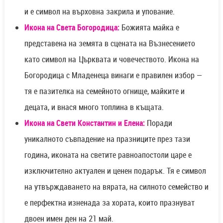
и е символ на върховна закрила и упование.
Икона на Света Богородица:
Божията майка е
представена на земята в сцената на Възнесението
като символ на Църквата и човечеството. Икона на
Богородица с Младенеца винаги е правилен избор —
тя е пазителка на семейното огнище, майките и
децата, и внася много топлина в къщата.
Икона на Свети Константин и Елена:
Поради
уникалното съвпадение на празниците през тази
година, иконата на светите равноапостоли царе е
изключително актуален и ценен подарък. Тя е символ
на утвърждаването на вярата, на силното семейство и
е перфектна изненада за хората, които празнуват
двоен имен ден на 21 май.