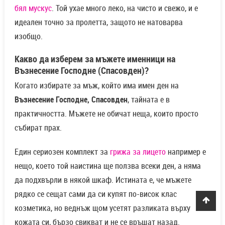
бял мускус
. Той ухае много леко, на чисто и свежо, и е
идеален точно за пролетта, защото не натоварва
изобщо.
Какво да изберем за мъжете именници на
Възнесение Господне (Спасовден)?
Когато избирате за мъж, който има имен ден на
Възнесение Господне, Спасовден
, тайната е в
практичността. Мъжете не обичат неща, които просто
събират прах.
Един сериозен комплект за
грижа за лицето
например е
нещо, което той наистина ще ползва всеки ден, а няма
да подхвърли в някой шкаф. Истината е, че мъжете
рядко се сещат сами да си купят по-висок клас
козметика, но веднъж щом усетят разликата върху
кожата си, бързо свикват и не се връщат назад.