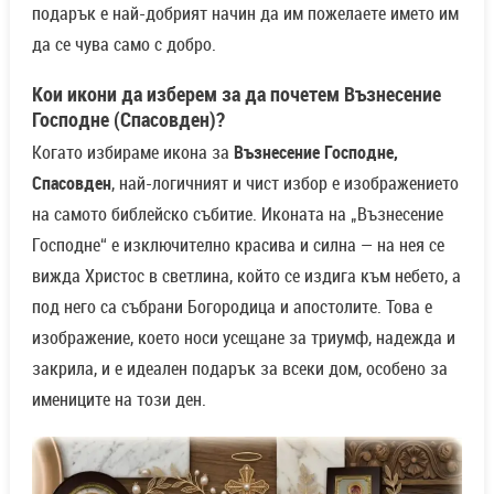
подарък е най-добрият начин да им пожелаете името им
да се чува само с добро.
Кои икони да изберем за да почетем Възнесение
Господне (Спасовден)?
Когато избираме икона за
Възнесение Господне,
Спасовден
, най-логичният и чист избор е изображението
на самото библейско събитие. Иконата на „Възнесение
Господне“ е изключително красива и силна — на нея се
вижда Христос в светлина, който се издига към небето, а
под него са събрани Богородица и апостолите. Това е
изображение, което носи усещане за триумф, надежда и
закрила, и е идеален подарък за всеки дом, особено за
имениците на този ден.