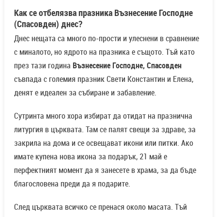
Как се отбелязва празника Възнесение Господне
(Спасовден) днес?
Днес нещата са много по-прости и улеснени в сравнение
с миналото, но ядрото на празника е същото. Тъй като
през тази година
Възнесение Господне, Спасовден
съвпада с големия празник Свети Константин и Елена,
денят е идеален за събиране и забавление.
Сутринта много хора избират да отидат на празнична
литургия в църквата. Там се палят свещи за здраве, за
закрила на дома и се освещават икони или питки. Ако
имате купена нова икона за подарък, 21 май е
перфектният момент да я занесете в храма, за да бъде
благословена преди да я подарите.
След църквата всичко се пренася около масата. Тъй