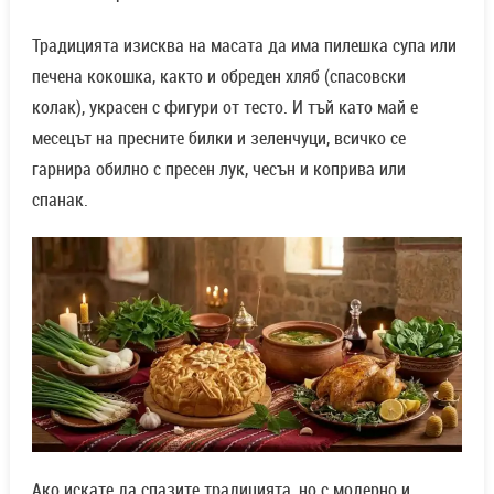
Традицията изисква на масата да има пилешка супа или
печена кокошка, както и обреден хляб (спасовски
колак), украсен с фигури от тесто. И тъй като май е
месецът на пресните билки и зеленчуци, всичко се
гарнира обилно с пресен лук, чесън и коприва или
спанак.
Ако искате да спазите традицията, но с модерно и