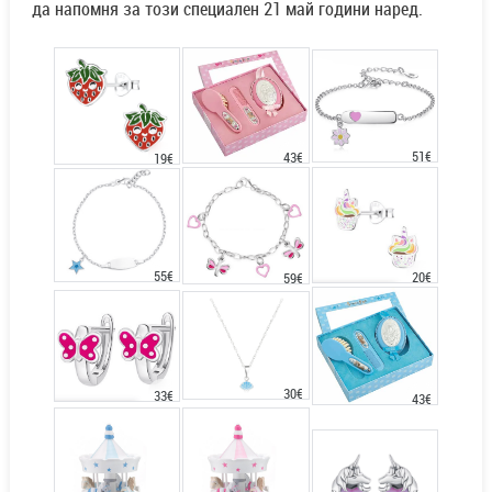
да напомня за този специален 21 май години наред.
51€
43€
19€
55€
20€
59€
30€
33€
43€