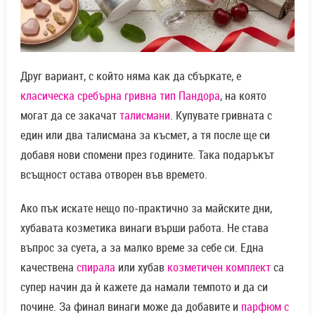
Друг вариант, с който няма как да сбъркате, е
класическа сребърна гривна тип Пандора
, на която
могат да се закачат
талисмани
. Купувате гривната с
един или два талисмана за късмет, а тя после ще си
добавя нови спомени през годините. Така подаръкът
всъщност остава отворен във времето.
Ако пък искате нещо по-практично за майските дни,
хубавата козметика винаги върши работа. Не става
въпрос за суета, а за малко време за себе си. Една
качествена
спирала
или хубав
козметичен комплект
са
супер начин да ѝ кажете да намали темпото и да си
почине. За финал винаги може да добавите и
парфюм с