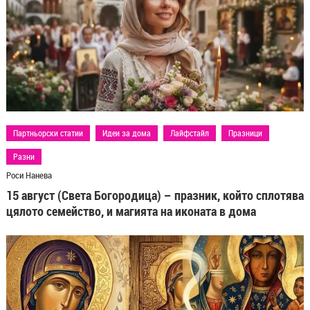
Партньорски статии
Идеи за дома
Лайфстайл
Празници
Разни
Роси Нанева
15 август (Света Богородица) – празник, който сплотява
цялото семейство, и магията на иконата в дома