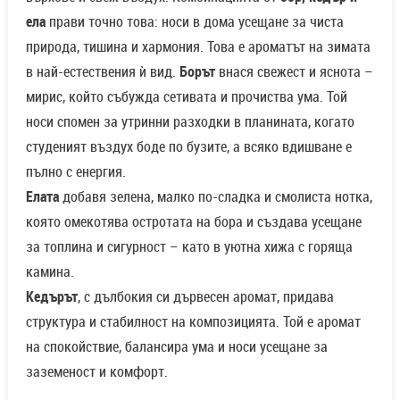
ела
прави точно това: носи в дома усещане за чиста
природа, тишина и хармония. Това е ароматът на зимата
в най-естествения ѝ вид.
Борът
внася свежест и яснота –
мирис, който събужда сетивата и прочиства ума. Той
носи спомен за утринни разходки в планината, когато
студеният въздух боде по бузите, а всяко вдишване е
пълно с енергия.
Елата
добавя зелена, малко по-сладка и смолиста нотка,
която омекотява остротата на бора и създава усещане
за топлина и сигурност – като в уютна хижа с горяща
камина.
Кедърът
, с дълбокия си дървесен аромат, придава
структура и стабилност на композицията. Той е аромат
на спокойствие, балансира ума и носи усещане за
заземеност и комфорт.