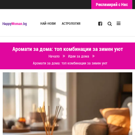
Рекламирай с Нас
Търсене
Happy
Woman
.bg
НАЙ-НОВИ
АСТРОЛОГИЯ
Аромати за дома: топ комбинации за зимен уют
Начало
Идеи за дома
Аромати за дома: топ комбинации за зимен уют