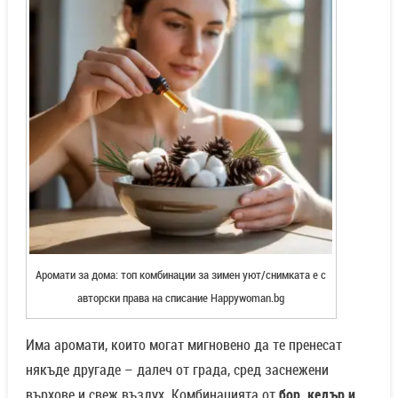
Аромати за дома: топ комбинации за зимен уют/снимката е с
авторски права на списание Happywoman.bg
Има аромати, които могат мигновено да те пренесат
някъде другаде – далеч от града, сред заснежени
върхове и свеж въздух. Комбинацията от
бор, кедър и