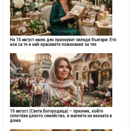
На 15 август имен ден празнуват хиляди българи: Ето
кои са те и най-красивите пожелания за тях
15 август (Света Богородица) – празник, който
сплотява цялото семейство, и магията на иконата в
дома