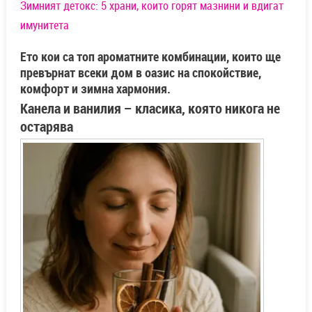
Зимният детокс: 5 храни, които горят мазнини и вдигат
имунитета
Ето кои са топ ароматните комбинации, които ще
превърнат всеки дом в оазис на спокойствие,
комфорт и зимна хармония.
Канела и ванилия – класика, която никога не
остарява