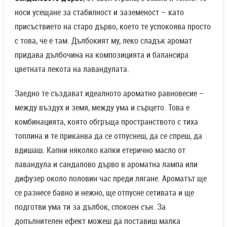
носи усещане за стабилност и заземеност – като
присъствието на старо дърво, което те успокоява просто
с това, че е там. Дълбокият му, леко сладък аромат
придава дълбочина на композицията и балансира
цветната лекота на лавандулата.
Заедно те създават идеалното ароматно равновесие –
между въздух и земя, между ума и сърцето. Това е
комбинацията, която обгръща пространството с тиха
топлина и те приканва да се отпуснеш, да се спреш, да
вдишаш. Капни няколко капки етерично масло от
лавандула и сандалово дърво в ароматна лампа или
дифузер около половин час преди лягане. Ароматът ще
се разнесе бавно и нежно, ще отпусне сетивата и ще
подготви ума ти за дълбок, спокоен сън. За
допълнителен ефект можеш да поставиш малка