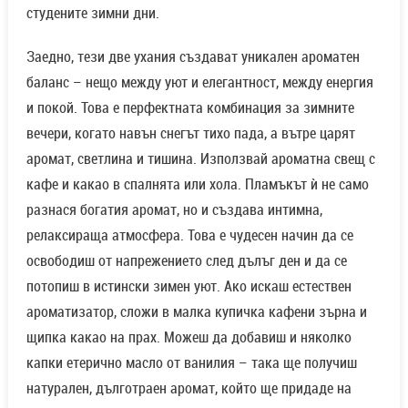
студените зимни дни.
Заедно, тези две ухания създават уникален ароматен
баланс – нещо между уют и елегантност, между енергия
и покой. Това е перфектната комбинация за зимните
вечери, когато навън снегът тихо пада, а вътре царят
аромат, светлина и тишина. Използвай ароматна свещ с
кафе и какао в спалнята или хола. Пламъкът ѝ не само
разнася богатия аромат, но и създава интимна,
релаксираща атмосфера. Това е чудесен начин да се
освободиш от напрежението след дълъг ден и да се
потопиш в истински зимен уют. Ако искаш естествен
ароматизатор, сложи в малка купичка кафени зърна и
щипка какао на прах. Можеш да добавиш и няколко
капки етерично масло от ванилия – така ще получиш
натурален, дълготраен аромат, който ще придаде на