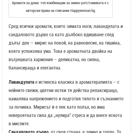
Аромати за дома: топ комбинации за зимен уют/снимката е с
авторски права на списание Happywoman.bg
Сред всички аромати, които зимата носи, лавандулата и
сандаловото дърво са като дълбоко вдишване след
дълъг ден — мирис на покой, на равновесие, на тишина,
която успокоява ума. Това е ароматната двойка на
вътрешната хармония – деликатна, но силна,
балансираща и елегантна.
Лавандулата
е истинска класика в ароматерапията – с
нейните свежи, цветни нотки тя действа релаксиращо,
намалява напрежението и подготвя тялото и съзнанието
за почивка. Мирисът ѝ е лек като полъх, но има
невероятната сила да „нулира“ стреса и да внесе яснота
в мислите.
Сандаловото дърво
, от своя страна, е земно и топло. То