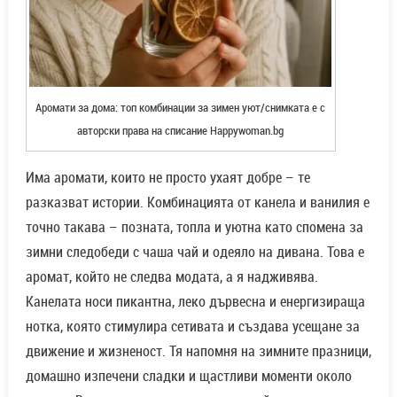
Аромати за дома: топ комбинации за зимен уют/снимката е с
авторски права на списание Happywoman.bg
Има аромати, които не просто ухаят добре – те
разказват истории. Комбинацията от канела и ванилия е
точно такава – позната, топла и уютна като спомена за
зимни следобеди с чаша чай и одеяло на дивана. Това е
аромат, който не следва модата, а я надживява.
Канелата носи пикантна, леко дървесна и енергизираща
нотка, която стимулира сетивата и създава усещане за
движение и жизненост. Тя напомня на зимните празници,
домашно изпечени сладки и щастливи моменти около