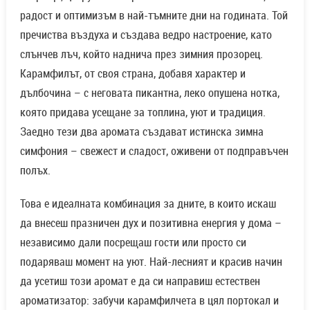
радост и оптимизъм в най-тъмните дни на годината. Той
пречиства въздуха и създава ведро настроение, като
слънчев лъч, който наднича през зимния прозорец.
Карамфилът, от своя страна, добавя характер и
дълбочина – с неговата пикантна, леко опушена нотка,
която придава усещане за топлина, уют и традиция.
Заедно тези два аромата създават истинска зимна
симфония – свежест и сладост, оживени от подправъчен
полъх.
Това е идеалната комбинация за дните, в които искаш
да внесеш празничен дух и позитивна енергия у дома –
независимо дали посрещаш гости или просто си
подаряваш момент на уют. Най-лесният и красив начин
да усетиш този аромат е да си направиш естествен
ароматизатор: забучи карамфилчета в цял портокал и