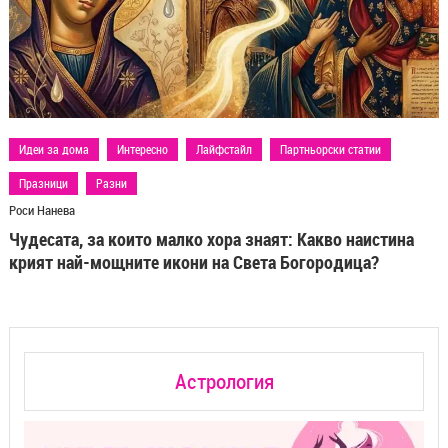
Идеи за дома
Интересно
Лайфстайл
Партньорски статии
Празници
Разни
Роси Нанева
Чудесата, за които малко хора знаят: Какво наистина
крият най-мощните икони на Света Богородица?
Астрология