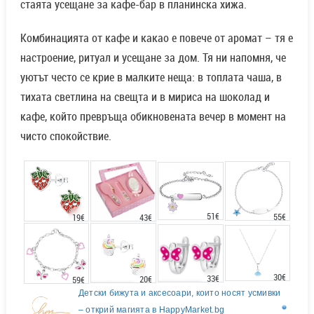
стаята усещане за кафе-бар в планинска хижа.
Комбинацията от кафе и какао е повече от аромат – тя е
настроение, ритуал и усещане за дом. Тя ни напомня, че
уютът често се крие в малките неща: в топлата чаша, в
тихата светлина на свещта и в мириса на шоколад и
кафе, който превръща обикновената вечер в момент на
чисто спокойствие.
51€
55€
43€
19€
30€
33€
20€
59€
Детски бижута и аксесоари, които носят усмивки
– открий магията в HappyMarket.bg