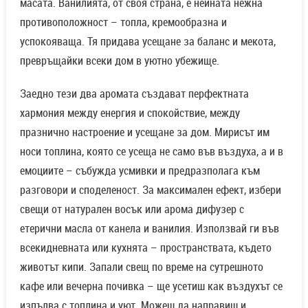
масата. Ванилията, от своя страна, е нейната нежна
противоположност – топла, кремообразна и
успокояваща. Тя придава усещане за баланс и мекота,
превръщайки всеки дом в уютно убежище.
Заедно тези два аромата създават перфектната
хармония между енергия и спокойствие, между
празнично настроение и усещане за дом. Мирисът им
носи топлина, която се усеща не само във въздуха, а и в
емоциите – събужда усмивки и предразполага към
разговори и споделеност. За максимален ефект, избери
свещи от натурален восък или арома дифузер с
етерични масла от канела и ванилия. Използвай ги във
всекидневната или кухнята – пространствата, където
животът кипи. Запали свещ по време на сутрешното
кафе или вечерна почивка – ще усетиш как въздухът се
изпълва с топлина и уют. Можеш да направиш и