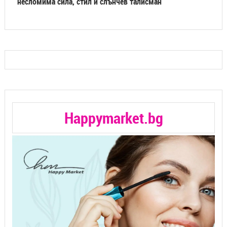
несломима сила, стил и слънчев талисман
Happymarket.bg