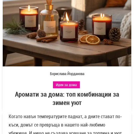
Борислава Йорданова
Идеи за дома
Аромати за дома: топ комбинации за
зимен уют
Когато навън температурите паднат, а дните стават по-
къси, домът се превръща в нашето най-любимо
убежище. И нищо не създава усещане за топлина и уют