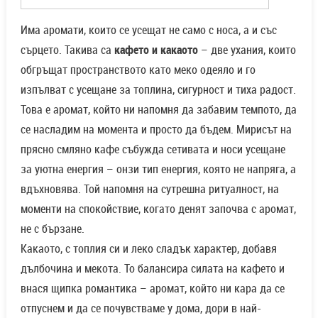
Има аромати, които се усещат не само с носа, а и със
сърцето. Такива са
кафето и какаото
– две ухания, които
обгръщат пространството като меко одеяло и го
изпълват с усещане за топлина, сигурност и тиха радост.
Това е аромат, който ни напомня да забавим темпото, да
се насладим на момента и просто да бъдем. Мирисът на
прясно смляно кафе събужда сетивата и носи усещане
за уютна енергия – онзи тип енергия, която не напряга, а
вдъхновява. Той напомня на сутрешна ритуалност, на
моменти на спокойствие, когато денят започва с аромат,
не с бързане.
Какаото, с топлия си и леко сладък характер, добавя
дълбочина и мекота. То балансира силата на кафето и
внася щипка романтика – аромат, който ни кара да се
отпуснем и да се почувстваме у дома, дори в най-