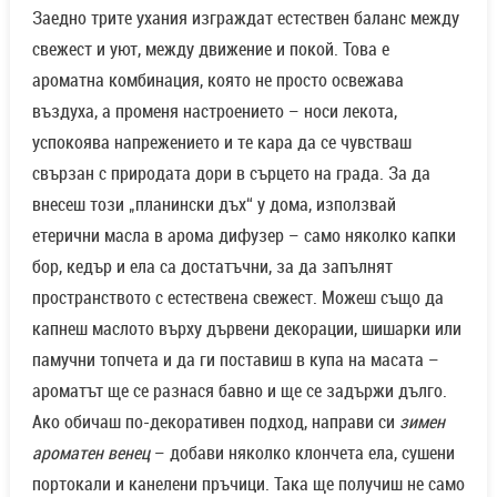
Заедно трите ухания изграждат естествен баланс между
свежест и уют, между движение и покой. Това е
ароматна комбинация, която не просто освежава
въздуха, а променя настроението – носи лекота,
успокоява напрежението и те кара да се чувстваш
свързан с природата дори в сърцето на града. За да
внесеш този „планински дъх“ у дома, използвай
етерични масла в арома дифузер – само няколко капки
бор, кедър и ела са достатъчни, за да запълнят
пространството с естествена свежест. Можеш също да
капнеш маслото върху дървени декорации, шишарки или
памучни топчета и да ги поставиш в купа на масата –
ароматът ще се разнася бавно и ще се задържи дълго.
Ако обичаш по-декоративен подход, направи си
зимен
ароматен венец
– добави няколко клончета ела, сушени
портокали и канелени пръчици. Така ще получиш не само