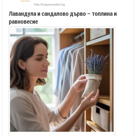
http://happymarket.bg
Лавандула и сандалово дърво –
т
оплина и
равновесие