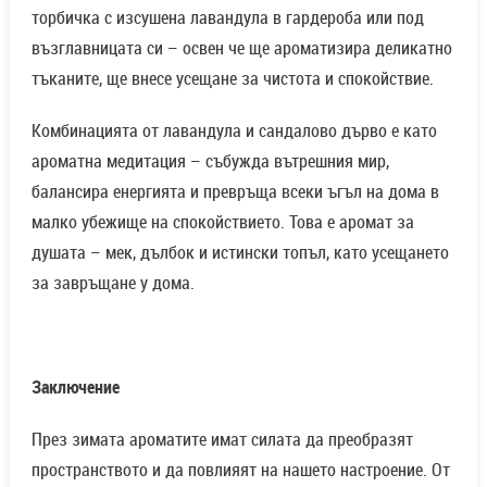
торбичка с изсушена лавандула в гардероба или под
възглавницата си – освен че ще ароматизира деликатно
тъканите, ще внесе усещане за чистота и спокойствие.
Комбинацията от лавандула и сандалово дърво е като
ароматна медитация – събужда вътрешния мир,
балансира енергията и превръща всеки ъгъл на дома в
малко убежище на спокойствието. Това е аромат за
душата – мек, дълбок и истински топъл, като усещането
за завръщане у дома.
Заключение
През зимата ароматите имат силата да преобразят
пространството и да повлияят на нашето настроение. От