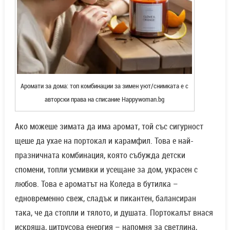
Аромати за дома: топ комбинации за зимен уют/снимката е с
авторски права на списание Happywoman.bg
Ако можеше зимата да има аромат, той със сигурност
щеше да ухае на портокал и карамфил. Това е най-
празничната комбинация, която събужда детски
спомени, топли усмивки и усещане за дом, украсен с
любов. Това е ароматът на Коледа в бутилка –
едновременно свеж, сладък и пикантен, балансиран
така, че да стопли и тялото, и душата. Портокалът внася
искряща, цитрусова енергия – напомня за светлина,