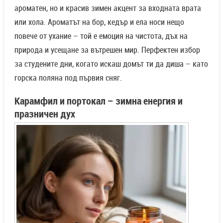
ароматен, но и красив зимен акцент за входната врата
или хола. Ароматът на бор, кедър и ела носи нещо
повече от ухание – той е емоция на чистота, дъх на
природа и усещане за вътрешен мир. Перфектен избор
за студените дни, когато искаш домът ти да диша – като
горска поляна под първия сняг.
Карамфил и портокал – зимна енергия и
празничен дух