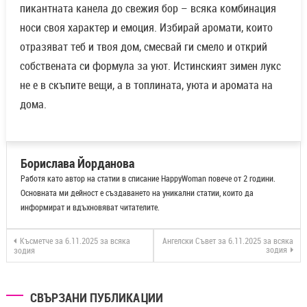
пикантната канела до свежия бор – всяка комбинация
носи своя характер и емоция. Избирай аромати, които
отразяват теб и твоя дом, смесвай ги смело и открий
собствената си формула за уют. Истинският зимен лукс
не е в скъпите вещи, а в топлината, уюта и аромата на
дома.
Борислава Йорданова
Работя като автор на статии в списание HappyWoman повече от 2 години.
Основната ми дейност е създаването на уникални статии, които да
информират и вдъхновяват читателите.
Късметче за 6.11.2025 за всяка
Ангелски Съвет за 6.11.2025 за всяка
зодия
зодия
СВЪРЗАНИ ПУБЛИКАЦИИ