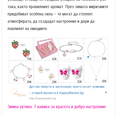
така, както правилният аромат. През зимата миризмите
придобиват особена сила – те могат да стоплят
атмосферата, да създадат настроение и дори да
повлияят на емоциите.
51€
55€
43€
19€
30€
33€
20€
59€
Детски бижута и аксесоари, които носят усмивки
– открий магията в HappyMarket.bg
http://happymarket.bg
Зимна рутина: 7 навика за красота и добро настроение