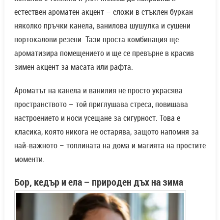
естествен ароматен акцент – сложи в стъклен буркан
няколко пръчки канела, ванилова шушулка и сушени
портокалови резени. Тази проста комбинация ще
ароматизира помещението и ще се превърне в красив
зимен акцент за масата или рафта.
Ароматът на канела и ванилия не просто украсява
пространството – той приглушава стреса, повишава
настроението и носи усещане за сигурност. Това е
класика, която никога не остарява, защото напомня за
най-важното – топлината на дома и магията на простите
моменти.
Бор, кедър и ела – природен дъх на зима