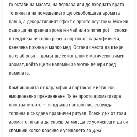
го остави на масата, на перваза или до входната врата.
Топлината на помещението ще освобождава аромата
бавно, а декоративният ефект е просто неустоим. Можеш
също да направиш ароматен чай или simmer pot – сложи
в тенджера няколко резена портокал, карамфилчета,
канелена пръчка и малко мед. Остави сместа да къкри
на слаб огън – домът ще се изпълни с магически зимен
аромат, който ще ти напомни за уютни вечери пред
камината.
Комбинацията от карамфил и портокал е истинско
емоционално преживяване. Тя не просто ароматизира
пространството – тя вдъхва настроение, събужда
топлина и създава празничен ритуал. Всеки дъх от този
аромат е покана да спреш за миг, да се усмихнеш и да си
спомниш колко красиво е усещането за
дом
.