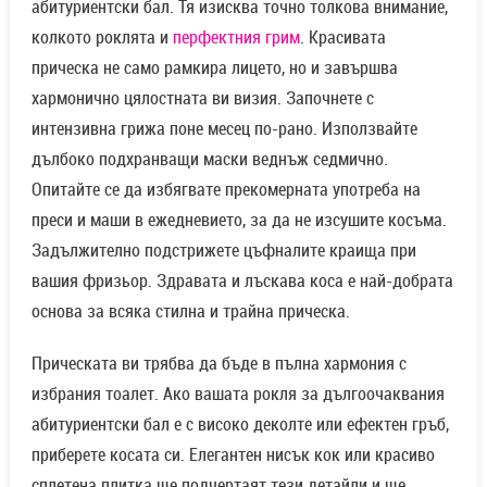
абитуриентски бал. Тя изисква точно толкова внимание,
колкото роклята и
перфектния грим
. Красивата
прическа не само рамкира лицето, но и завършва
хармонично цялостната ви визия. Започнете с
интензивна грижа поне месец по-рано. Използвайте
дълбоко подхранващи маски веднъж седмично.
Опитайте се да избягвате прекомерната употреба на
преси и маши в ежедневието, за да не изсушите косъма.
Задължително подстрижете цъфналите краища при
вашия фризьор. Здравата и лъскава коса е най-добрата
основа за всяка стилна и трайна прическа.
Прическата ви трябва да бъде в пълна хармония с
избрания тоалет. Ако вашата рокля за дългоочаквания
абитуриентски бал е с високо деколте или ефектен гръб,
приберете косата си. Елегантен нисък кок или красиво
сплетена плитка ще подчертаят тези детайли и ще