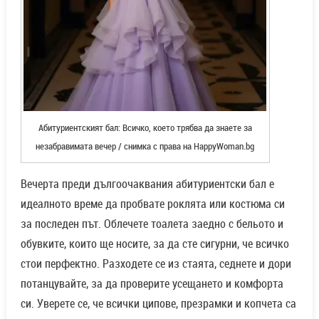
Абитуриентският бал: Всичко, което трябва да знаете за
незабравимата вечер / снимка с права на HappyWoman.bg
Вечерта преди дългоочаквания абитуриентски бал е
идеалното време да пробвате роклята или костюма си
за последен път. Облечете тоалета заедно с бельото и
обувките, които ще носите, за да сте сигурни, че всичко
стои перфектно. Разходете се из стаята, седнете и дори
потанцувайте, за да проверите усещането и комфорта
си. Уверете се, че всички ципове, презрамки и копчета са