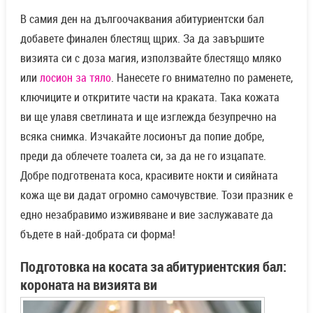
В самия ден на дългоочаквания абитуриентски бал
добавете финален блестящ щрих. За да завършите
визията си с доза магия, използвайте блестящо мляко
или
лосион за тяло
. Нанесете го внимателно по раменете,
ключиците и откритите части на краката. Така кожата
ви ще улавя светлината и ще изглежда безупречно на
всяка снимка. Изчакайте лосионът да попие добре,
преди да облечете тоалета си, за да не го изцапате.
Добре подготвената коса, красивите нокти и сияйната
кожа ще ви дадат огромно самочувствие. Този празник е
едно незабравимо изживяване и вие заслужавате да
бъдете в най-добрата си форма!
Подготовка на косата за абитуриентския бал:
короната на визията ви