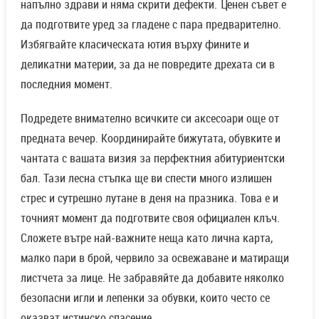
напълно здрави и няма скрити дефекти. Ценен съвет е
да подготвите уред за гладене с пара предварително.
Избягвайте класическата ютия върху фините и
деликатни материи, за да не повредите дрехата си в
последния момент.
Подредете внимателно всичките си аксесоари още от
предната вечер. Координирайте бижутата, обувките и
чантата с вашата визия за перфектния абитуриентски
бал. Тази лесна стъпка ще ви спести много излишен
стрес и сутрешно лутане в деня на празника. Това е и
точният момент да подготвите своя официален клъч.
Сложете вътре най-важните неща като лична карта,
малко пари в брой, червило за освежаване и матиращи
листчета за лице. Не забравяйте да добавите няколко
безопасни игли и лепенки за обувки, които често се
оказват истинско спасение.