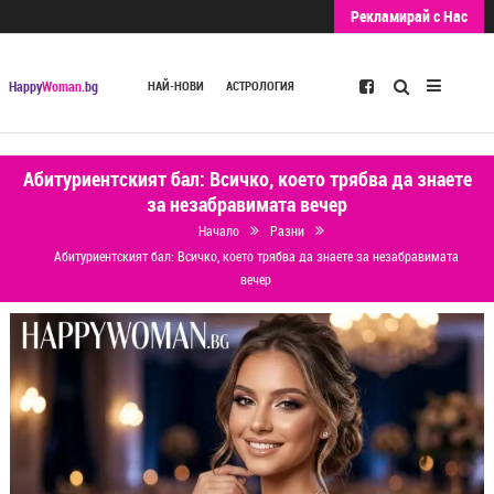
Рекламирай с Нас
Търсене
Happy
Woman
.bg
НАЙ-НОВИ
АСТРОЛОГИЯ
Абитуриентският бал: Всичко, което трябва да знаете
за незабравимата вечер
Начало
Разни
Абитуриентският бал: Всичко, което трябва да знаете за незабравимата
вечер