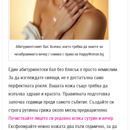
Абитуриентският бал: Всичко, което трябва да знаете за
незабравимата вечер / снимка с права на HappyWoman.bg
Един абитуриентски бал без блясък е просто немислим.
За да изглеждате сияещи, не е достатъчна само
перфектната рокля. Вашата кожа също трябва да
излъчва здраве и красота. Правилната подготовка
започва седмици преди самото събитие. Създайте си
строга рутинна грижа около месец предварително.
Почиствайте лицето си редовно всяка сутрин и вечер
.
Ексфолирайте нежно кожата два пъти седмично, за да