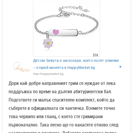
51€
Детски бижута и аксесоари, които носят усмивки
– открий магията в HappyMarket.bg
http://happymarket.bg
Дори най-добре направеният грим се нуждае от лека
поддръжка по време на дългия абитуриентски бал.
Подгответе си малък спасителен комплект, който да
съберете в официалната си чантичка. Вземете точно
това червило или гланц, с което сте гримирани
първоначално. Така лесно ще го нанасяте отново след
наздравиците и вечерята. Добавете компактна пудра