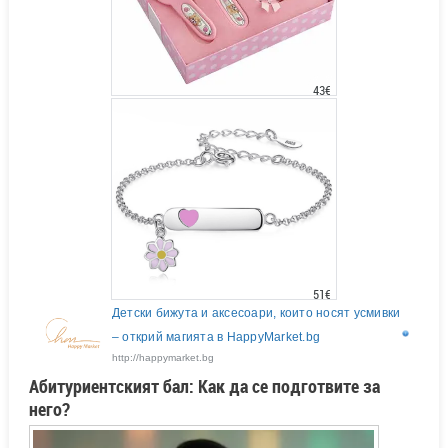
43€
51€
Детски бижута и аксесоари, които носят усмивки
– открий магията в HappyMarket.bg
http://happymarket.bg
Абитуриентският бал: Как да се подготвите за
него?