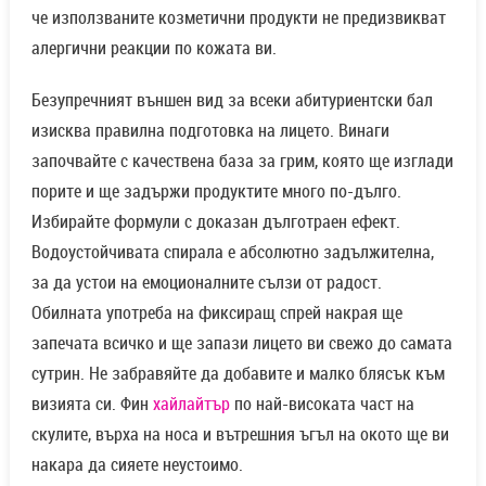
че използваните козметични продукти не предизвикват
алергични реакции по кожата ви.
Безупречният външен вид за всеки абитуриентски бал
изисква правилна подготовка на лицето. Винаги
започвайте с качествена база за грим, която ще изглади
порите и ще задържи продуктите много по-дълго.
Избирайте формули с доказан дълготраен ефект.
Водоустойчивата спирала е абсолютно задължителна,
за да устои на емоционалните сълзи от радост.
Обилната употреба на фиксиращ спрей накрая ще
запечата всичко и ще запази лицето ви свежо до самата
сутрин. Не забравяйте да добавите и малко блясък към
визията си. Фин
хайлайтър
по най-високата част на
скулите, върха на носа и вътрешния ъгъл на окото ще ви
накара да сияете неустоимо.