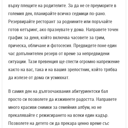
върху плещите на родителите. За да не се преуморите в
големия ден, планирайте всичко седмици по-рано.
Резервирайте ресторант за роднините или поръчайте
готов кетъринг, ако празнувате у дома. Направете точен
график за деня, който включва часовете за грим,
прическа, обличане и фотосесия. Предвидете поне един
час допълнителен резерв от време за непредвидени
ситуации. Тази превенция ще спести огромно напрежение
както на вас, така и на вашия зрелостник, който трябва
да излезе от дома си усмихнат.
В самия ден на дългоочаквания абитуриентски бал
просто си позволете да изживеете радостта. Направете
много красиви снимки за семейния албум, но не
прекалявайте с режисирането на всеки един кадър.
Позволете на детето си да прекара ценно време със