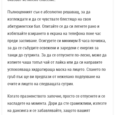
Пълноценният сън е абсолютно решаващ, за да
изглеждате и да се чувствате блестящо на своя
абитуриентски бал. Опитайте се да си легнете рано и
избягвайте взирането в екрана на телефона поне час
преди заспиване. Осигурете си минимум 8 часа почивка,
за да се събудите освежени и заредени с енергия за
танци до сутринта. За да се отпуснете по-лесно, може да
изпиете чаша топъл чай от лайка или да си направите
успокояваща хидратираща маска на лицето. Спането по
гръб пък ще ви предпази от нежелано подпухване на
очите и лицето на следващата сутрин.
Когато празненството започне, просто се отпуснете и се
насладете на момента. Дори да сте срамежливи, излезте
на дансинга и се забавлявайте, защото вашият