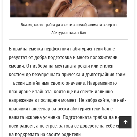
Всичко, което трябва да знаете за незабравимата вечер на
Абитуриентският бал
В крайна сметка перфектният абитуриентски бал е
резултат от добра подготовка и много положителни
емоции. От избора на мечтаната рокля или стилен
костюм до безупречната прическа и дълготрайния грим
– всеки детайл има своето значение. Навременното
планиране е тайната, която ще ви спести излишно
напрежение в последния момент. Не забравяйте, че най-
красивият аксесоар за всеки абитуриентски бал е
вашата искрена усмивка. Подготовката трябва да ви
носи радост, а не стрес, затова се доверете на себе си и
на подкрепата на своите родители.