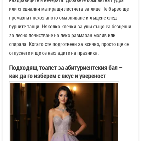
или специални матиращи листчета за лице. Те бързо ще
премахнат нежеланото омазняване и лъщене след
бурните танци. Няколко клечки за уши също са безценни
за лесно почистване на леко размазан молив или
спирала. Когато сте подготвени за всичко, просто ще се
отпуснете и ще се насладите на празника.
Подходящ тоалет за абитуриентския бал –
как да го изберем с вкус и увереност