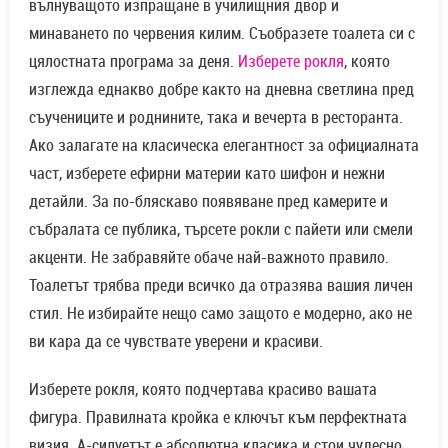
вълнуващото изпращане в училищния двор и
минаването по червения килим. Съобразете тоалета си с
цялостната програма за деня.
Изберете рокля
, която
изглежда еднакво добре както на дневна светлина пред
съучениците и роднините, така и вечерта в ресторанта.
Ако залагате на класическа елегантност за официалната
част, изберете ефирни материи като шифон и нежни
детайли. За по-бляскаво появяване пред камерите и
събралата се публика, търсете рокли с пайети или смели
акценти. Не забравяйте обаче най-важното правило.
Тоалетът трябва преди всичко да отразява вашия личен
стил. Не избирайте нещо само защото е модерно, ако не
ви кара да се чувствате уверени и красиви.
Изберете рокля, която подчертава красиво вашата
фигура. Правилната кройка е ключът към перфектната
визия. А-силуетът е абсолютна класика и стои чудесно