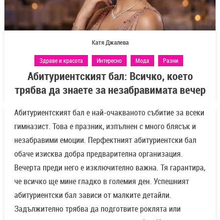
Катя Джалева
Здраве и красота
Интересно
Мода
Разни
Абитуриентският бал: Всичко, което
трябва да знаете за незабравимата вечер
Абитуриентският бал е най-очакваното събитие за всеки
гимназист. Това е празник, изпълнен с много блясък и
незабравими емоции. Перфектният абитуриентски бал
обаче изисква добра предварителна организация.
Вечерта преди него е изключително важна. Тя гарантира,
че всичко ще мине гладко в големия ден. Успешният
абитуриентски бал зависи от малките детайли.
Задължително трябва да подготвите роклята или