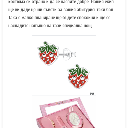
костюма си отрано и да се наспите добре. Нашия екип
ще ви даде ценни съвети за вашия абитуриентски бал.
Така с малко планиране ще бъдете спокойни и ще се
насладите напълно на тази специална нощ.
19€