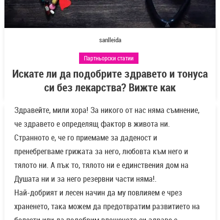
sanlleida
Партньорски статии
Искате ли да подобрите здравето и тонуса
си без лекарства? Вижте как
Здравейте, мили хора! За никого от нас няма съмнение,
че здравето е определящ фактор в живота ни.
Странното е, че го приемаме за даденост и
пренебрегваме грижата за него, любовта към него и
тялото ни. А пък то, тялото ни е единствения дом на
Душата ни и за него резервни части няма!.
Най-добрият и лесен начин да му повлияем е чрез
храненето, така можем да предотвратим развитието на
болести или да подобрим влошеното си здраве с