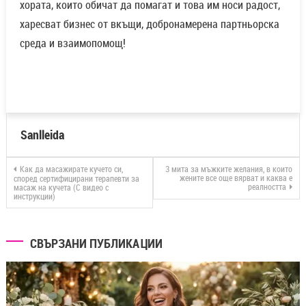
хората, които обичат да помагат и това им носи радост,
харесват бизнес от вкъщи, добронамерена партньорска
среда и взаимопомощ!
Sanlleida
Как да масажирате кучето си,
3 мита за мъжките желания, в които
жените все още вярват и каква е
според сертифицирани терапевти за
реалността
масаж на кучета (С видео с
инструкции)
СВЪРЗАНИ ПУБЛИКАЦИИ