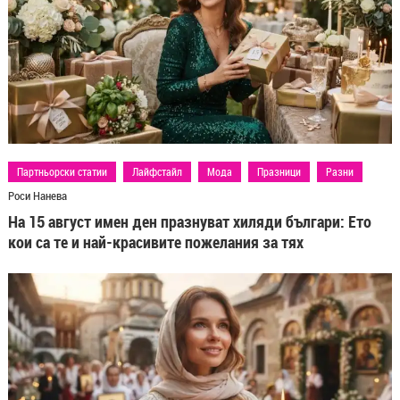
Партньорски статии
Лайфстайл
Мода
Празници
Разни
Роси Нанева
На 15 август имен ден празнуват хиляди българи: Ето
кои са те и най-красивите пожелания за тях