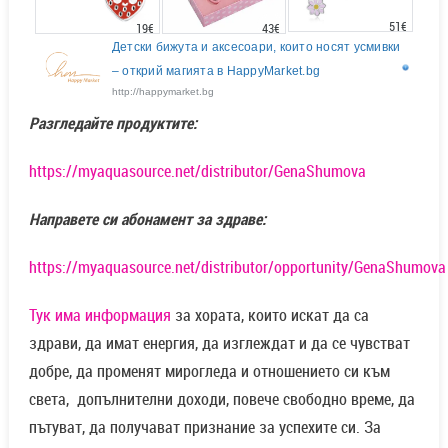
51€
43€
19€
Детски бижута и аксесоари, които носят усмивки
– открий магията в HappyMarket.bg
http://happymarket.bg
Разгледайте продуктите:
https://myaquasource.net/distributor/GenaShumova
Направете си абонамент за здраве:
https://myaquasource.net/distributor/opportunity/GenaShumova
Тук има информация
за хората, които искат да са
здрави, да имат енергия, да изглеждат и да се чувстват
добре, да променят мирогледа и отношението си към
света, допълнителни доходи, повече свободно време, да
пътуват, да получават признание за успехите си. За