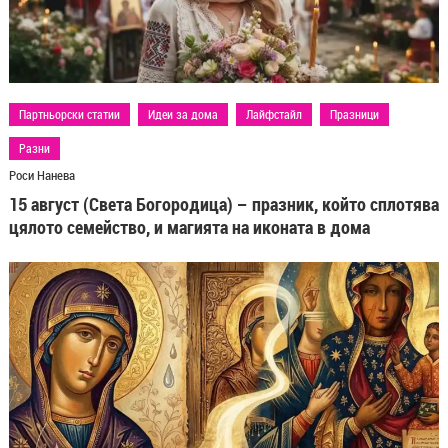
Партньорски статии
Идеи за дома
Лайфстайл
Празници
Разни
Роси Нанева
15 август (Света Богородица) – празник, който сплотява
цялото семейство, и магията на иконата в дома