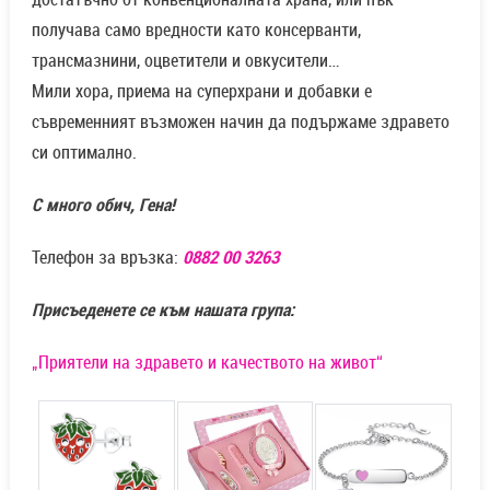
получава само вредности като консерванти,
трансмазнини, оцветители и овкусители…
Мили хора, приема на суперхрани и добавки е
съвременният възможен начин да подържаме здравето
си оптимално.
С много обич, Гена!
Телефон за връзка:
0882 00 3263
Присъеденете се към нашата група:
„Приятели на здравето и качеството на живот“