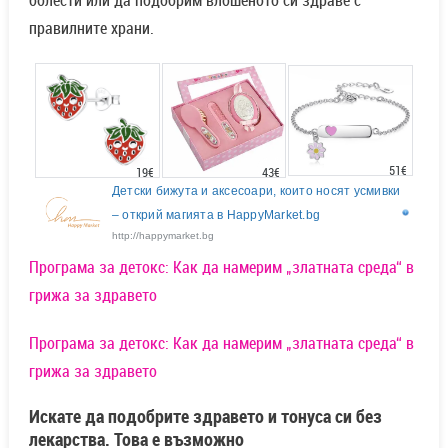
правилните храни.
51€
43€
19€
Детски бижута и аксесоари, които носят усмивки
– открий магията в HappyMarket.bg
http://happymarket.bg
Програма за детокс: Как да намерим „златната среда“ в
грижа за здравето
Програма за детокс: Как да намерим „златната среда“ в
грижа за здравето
Искате да подобрите здравето и тонуса си без
лекарства. Това е възможно