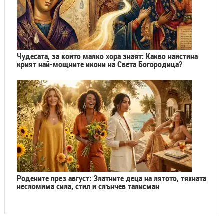
Чудесата, за които малко хора знаят: Какво наистина
крият най-мощните икони на Света Богородица?
Родените през август: Златните деца на лятото, тяхната
несломима сила, стил и слънчев талисман