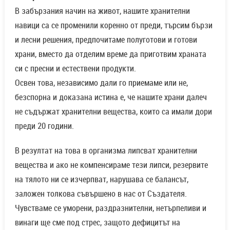
В забързания начин на живот, нашите хранителни
навици са се променили коренно от преди, търсим бързи
и лесни решения, предпочитаме полуготови и готови
храни, вместо да отделим време да приготвим храната
си с пресни и естествени продукти.
Освен това, независимо дали го приемаме или не,
безспорна и доказана истина е, че нашите храни далеч
не съдържат хранителни вещества, които са имали дори
преди 20 години.
В резултат на това в организма липсват хранителни
вещества и ако не компенсираме тези липси, резервите
на тялото ни се изчерпват, нарушава се балансът,
заложен толкова съвършено в нас от Създателя.
Чувстваме се уморени, раздразнителни, нетърпеливи и
винаги ще сме под стрес, защото дефицитът на