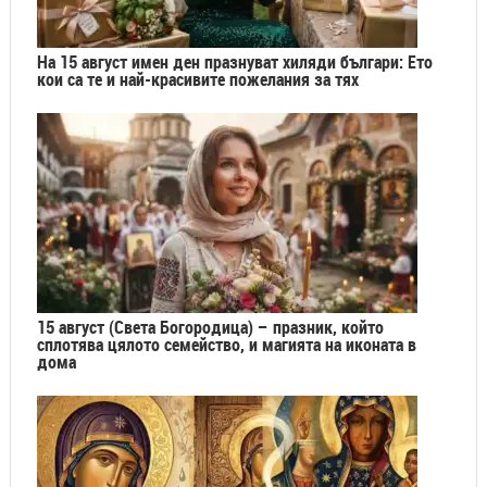
На 15 август имен ден празнуват хиляди българи: Ето
кои са те и най-красивите пожелания за тях
15 август (Света Богородица) – празник, който
сплотява цялото семейство, и магията на иконата в
дома