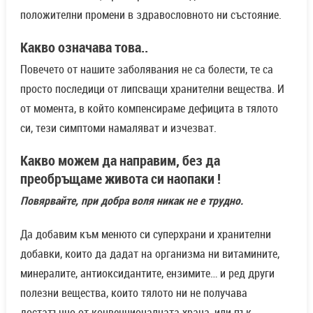
положителни промени в здравословното ни състояние.
Какво означава това..
Повечето от нашите заболявания не са болести, те са
просто последици от липсващи хранителни вещества. И
от момента, в който компенсираме дефицита в тялото
си, тези симптоми намаляват и изчезват.
Какво можем да направим, без да
преобръщаме живота си наопаки !
Повярвайте, при добра воля никак не е трудно.
Да добавим към менюто си суперхрани и хранителни
добавки, които да дадат на организма ни витамините,
минералите, антиоксидантите, ензимите… и ред други
полезни вещества, които тялото ни не получава
достатъчно от конвенционалната храна, или пък