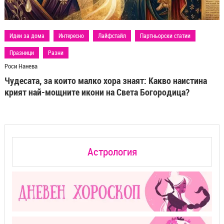
Идеи за дома
Интересно
Лайфстайл
Партньорски статии
Празници
Разни
Роси Нанева
Чудесата, за които малко хора знаят: Какво наистина
крият най-мощните икони на Света Богородица?
Астрология