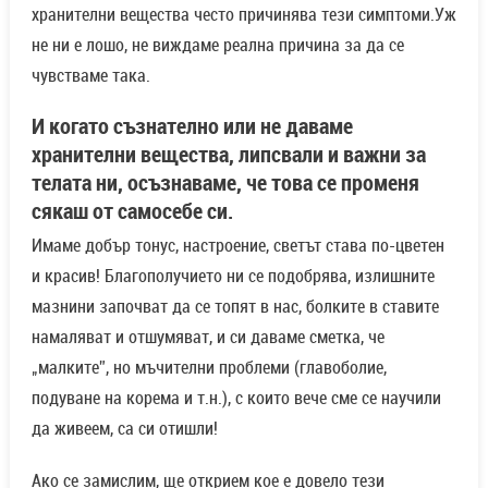
хранителни вещества често причинява тези симптоми.Уж
не ни е лошо, не виждаме реална причина за да се
чувстваме така.
И когато съзнателно или не даваме
хранителни вещества, липсвали и важни за
телата ни, осъзнаваме, че това се променя
сякаш от самосебе си.
Имаме добър тонус, настроение, светът става по-цветен
и красив! Благополучието ни се подобрява, излишните
мазнини започват да се топят в нас, болките в ставите
намаляват и отшумяват, и си даваме сметка, че
„малките”, но мъчителни проблеми (главоболие,
подуване на корема и т.н.), с които вече сме се научили
да живеем, са си отишли!
Ако се замислим, ще открием кое е довело тези