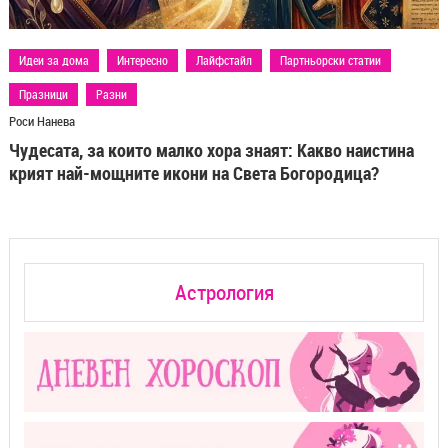
Идеи за дома
Интересно
Лайфстайл
Партньорски статии
Празници
Разни
Роси Нанева
Чудесата, за които малко хора знаят: Какво наистина
крият най-мощните икони на Света Богородица?
Астрология