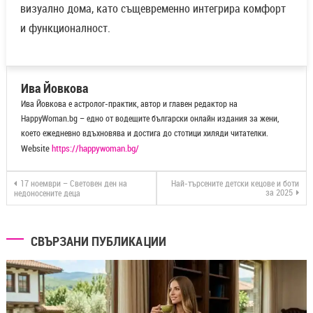
визуално дома, като същевременно интегрира комфорт
и функционалност.
Ива Йовкова
Ива Йовкова е астролог-практик, автор и главен редактор на
HappyWoman.bg – едно от водещите български онлайн издания за жени,
което ежедневно вдъхновява и достига до стотици хиляди читателки.
Website
https://happywoman.bg/
17 ноември – Световен ден на
Най-търсените детски кецове и боти
за 2025
недоносените деца
СВЪРЗАНИ ПУБЛИКАЦИИ