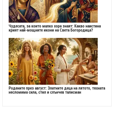
Чудесата, за които малко хора знаят: Какво наистина
крият най-мощните икони на Света Богородица?
Родените през август: Златните деца на лятото, тяхната
несломима сила, стил и слънчев талисман