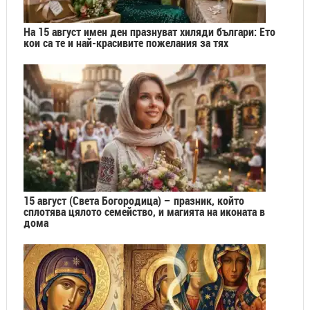
На 15 август имен ден празнуват хиляди българи: Ето
кои са те и най-красивите пожелания за тях
15 август (Света Богородица) – празник, който
сплотява цялото семейство, и магията на иконата в
дома