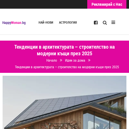
Рекламирай с Нас
Търсене
Happy
Woman
.bg
НАЙ-НОВИ
АСТРОЛОГИЯ
Тенденции в архитектурата – строителство на
модерни къщи през 2025
Начало
Идеи за дома
Тенденции в архитектурата – строителство на модерни къщи през 2025