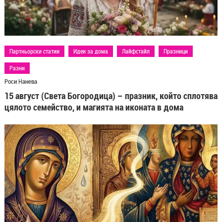
Партньорски статии
Идеи за дома
Лайфстайл
Празници
Разни
Роси Нанева
15 август (Света Богородица) – празник, който сплотява
цялото семейство, и магията на иконата в дома