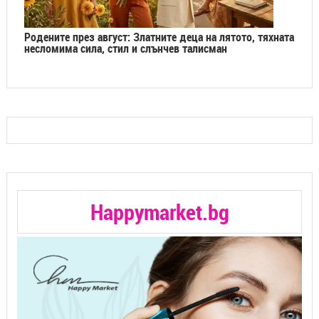
Родените през август: Златните деца на лятото, тяхната
несломима сила, стил и слънчев талисман
Happymarket.bg