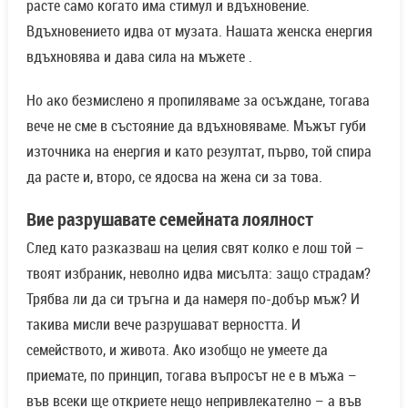
расте само когато има стимул и вдъхновение.
Вдъхновението идва от музата. Нашата женска енергия
вдъхновява и дава сила на мъжете .
Но ако безмислено я пропиляваме за осъждане, тогава
вече не сме в състояние да вдъхновяваме. Мъжът губи
източника на енергия и като резултат, първо, той спира
да расте и, второ, се ядосва на жена си за това.
Вие разрушавате семейната лоялност
След като разказваш на целия свят колко е лош той –
твоят избраник, неволно идва мисълта: защо страдам?
Трябва ли да си тръгна и да намеря по-добър мъж? И
такива мисли вече разрушават верността. И
семейството, и живота. Ако изобщо не умеете да
приемате, по принцип, тогава въпросът не е в мъжа –
във всеки ще откриете нещо непривлекателно – а във