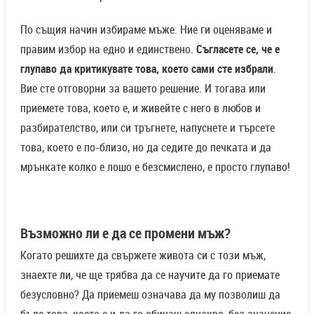
По същия начин избираме мъже. Ние ги оценяваме и
правим избор на едно и единствено.
Съгласете се, че е
глупаво да критикувате това, което сами сте избрали
.
Вие сте отговорни за вашето решение. И тогава или
приемете това, което е, и живейте с него в любов и
разбирателство, или си тръгнете, напуснете и търсете
това, което е по-близо, но да седите до печката и да
мрънкате колко е лошо е безсмислено, е просто глупаво!
Възможно ли е да се промени мъж?
Когато решихте да свържете живота си с този мъж,
знаехте ли, че ще трябва да се научите да го приемате
безусловно? Да приемеш означава да му позволиш да
бъде това, което е и да го обичаш еднакво, без значение