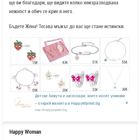
ще ви благодари, ще видите колко неизразходвана
нежност и обич се крие в него .
Бъдете Жена! Тогава мъжът до вас ще стане истински.
51€
55€
43€
19€
30€
33€
20€
59€
Детски бижута и аксесоари, които носят усмивки
– открий магията в HappyMarket.bg
http://happymarket.bg
Happy Woman