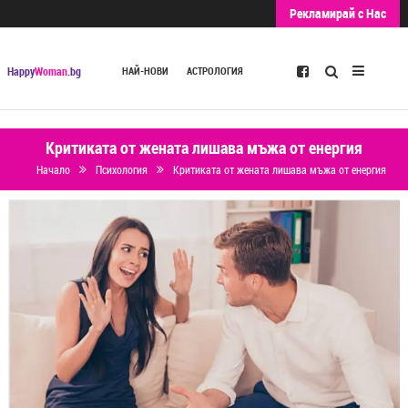
Рекламирай с Нас
Търсене
Happy
Woman
.bg
НАЙ-НОВИ
АСТРОЛОГИЯ
Критиката от жената лишава мъжа от енергия
Начало
Психология
Критиката от жената лишава мъжа от енергия