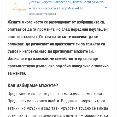
Детски бижута и аксесоари, които носят усмивки
– открий магията в HappyMarket.bg
http://happymarket.bg
Жените много често се разочароват от избраниците си,
опитват се да ги променят, но след поредния неуспешен
опит се отказват. От там нататък те започват да се
оплакват, да разказват на приятелите си за тежката си
съдба и непрекъснато да критикуват мъжете си.
Излишно е да казваме, че семейството едва ли ще
просъществува дълго, ако подобно поведение е типично
за жената.
Как избираме мъжете?
Представете си, че сте дошли в магазина за моркови.
Пред вас има няколко щайги. В едната – морковите са
евтини, но мръсни и зад тази мръсотия трудно се вижда
истинският цвят на зеленчука, в другата – морковите са