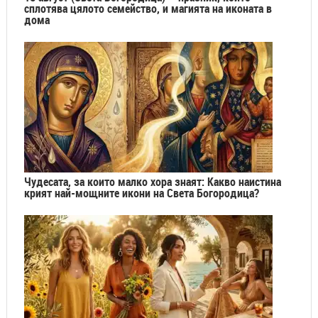
сплотява цялото семейство, и магията на иконата в
дома
Чудесата, за които малко хора знаят: Какво наистина
крият най-мощните икони на Света Богородица?