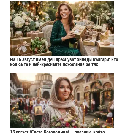
На 15 август имен ден празнуват хиляди българи: Ето
кои са те и най-красивите пожелания за тях
15 август (Света Богородица) – празник, който