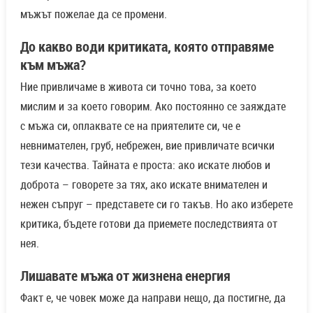
мъжът пожелае да се промени.
До какво води критиката, която отправяме
към мъжа?
Ние привличаме в живота си точно това, за което
мислим и за което говорим. Ако постоянно се заяждате
с мъжа си, оплаквате се на приятелите си, че е
невнимателен, груб, небрежен, вие привличате всички
тези качества. Тайната е проста: ако искате любов и
доброта – говорете за тях, ако искате внимателен и
нежен съпруг – представете си го такъв. Но ако изберете
критика, бъдете готови да приемете последствията от
нея.
Лишавате мъжа от жизнена енергия
Факт е, че човек може да направи нещо, да постигне, да