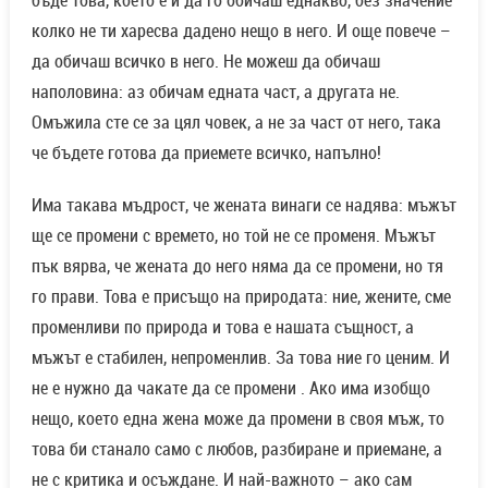
колко не ти харесва дадено нещо в него. И още повече –
да обичаш всичко в него. Не можеш да обичаш
наполовина: аз обичам едната част, а другата не.
Омъжила сте се за цял човек, а не за част от него, така
че бъдете готова да приемете всичко, напълно!
Има такава мъдрост, че жената винаги се надява: мъжът
ще се промени с времето, но той не се променя. Мъжът
пък вярва, че жената до него няма да се промени, но тя
го прави. Това е присъщо на природата: ние, жените, сме
променливи по природа и това е нашата същност, а
мъжът е стабилен, непроменлив. За това ние го ценим. И
не е нужно да чакате да се промени . Ако има изобщо
нещо, което една жена може да промени в своя мъж, то
това би станало само с любов, разбиране и приемане, а
не с критика и осъждане. И най-важното – ако сам