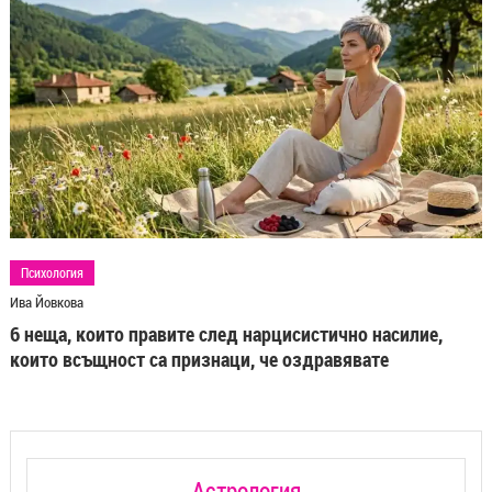
Психология
Ива Йовкова
6 неща, които правите след нарцисистично насилие,
които всъщност са признаци, че оздравявате
Астрология