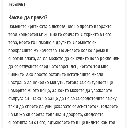
терапевт.
Какво да правя?
Заменете критиката с любов! Вие не просто избрахте
този конкретен мъж. Вие го обичате. Открихте в него
това, което го нямаше в другите. Спомнете си
прекрасните му качества. Помислете колко време и
енергия влага, за да можете да си купите нова рокля или
да се отпуснете след натоварен ден, когато той мие
чиниите. Ако просто оставите негативните мисли
настрана за няколко минути, тогава със сигурност ще
намерите много неща, за които можете да уважавате
съпруга си . Така че защо да не се съсредоточите върху
тях и да спрете да унищожавате семейството? Подарете
на мъжа си своята топлина и доброта, споделете
енергията си с него, вдъхновете го и ще видите как той