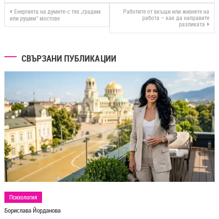
Енергията на думите-с тях „градим
Работите от вкъщи или живеете на
работа – как да направите
или рушим“ мостове
разликата
СВЪРЗАНИ ПУБЛИКАЦИИ
Психология
Борислава Йорданова