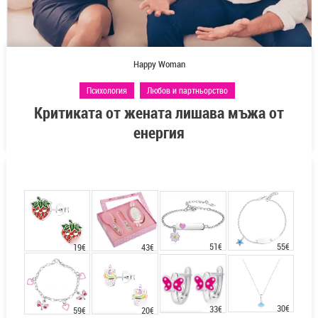
Happy Woman
Психология
Любов и партньорство
Критиката от жената лишава мъжа от
енергия
51€
55€
43€
19€
30€
33€
20€
59€