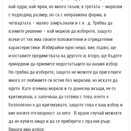
най-едри, най-ярки, но много скъпи, в третата – моркови
с подходящ размер, но са с неправилна форма, в
четвъртата – малко замръзнали и т.н. .д. Трябва да
вземете решение – кой морков да изберете, защото
всеки от тях има своите положителни и отрицателни
характеристики. Избирайки едно нещо, вие, първо, ще
изоставите предимствата на другото и, второ, ще бъдете
принудени да приемете недостатъците на вашия избор.
Но трябва да изберете, защото не можете да приготвите
много от любимите си ястия без моркови, но искате да
ядете. Като вземеш морков и го донесеш вкъщи, не го
критикуваш, а започваш да готвиш с това, което е.
Безполезно е да критикувате, защото това е ваш избор и
вие носите отговорност за него . В краен случай можехте
да не купите нищо и да се приберете с празни ръце.
Винаги има избор.