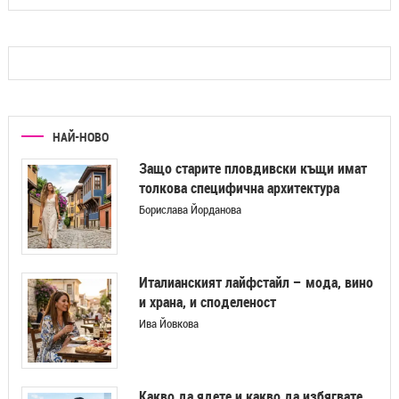
НАЙ-НОВО
Защо старите пловдивски къщи имат
толкова специфична архитектура
Борислава Йорданова
Италианският лайфстайл – мода, вино
и храна, и споделеност
Ива Йовкова
Какво да ядете и какво да избягвате,