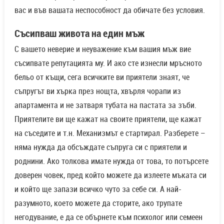
вас и във вашата неспособност да обичате без условия.
Съсипваш живота на един мъж
С вашето неверие и неуважение към вашия мъж вие
съсипвате репутацията му. И ако сте изнесли мръсното
бельо от къщи, сега всичките ви приятели знаят, че
съпругът ви хърка през нощта, хвърля чорапи из
апартамента и не затваря тубата на пастата за зъби.
Приятелите ви ще кажат на своите приятели, ще кажат
на съседите и т.н. Механизмът е стартирал. Разберете –
няма нужда да обсъждате съпруга си с приятели и
роднини. Ако толкова имате нужда от това, то потърсете
доверен човек, пред който можете да излеете мъката си
и който ще запази всичко чуто за себе си. А най-
разумното, което можете да сторите, ако трупате
негодувание, е да се обърнете към психолог или семеен