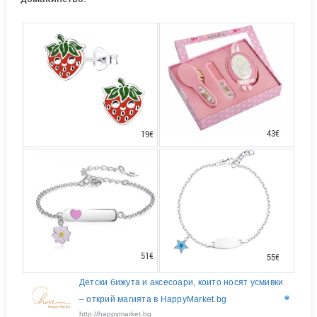
43€
19€
51€
55€
Детски бижута и аксесоари, които носят усмивки
– открий магията в HappyMarket.bg
http://happymarket.bg