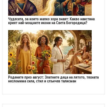
Чудесата, за които малко хора знаят: Какво наистина
крият най-мощните икони на Света Богородица?
Родените през август: Златните деца на лятото, тяхната
несломима сила, стил и слънчев талисман