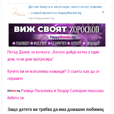
Детски бижута и аксесоари, които носят усмивки
– открий магията в HappyMarket.bg
http://happymarket.bg
Петър Дънов за котката: „Когато дойде котка у един
дом, този дом прогресира“
Кучето ви не изпълнява команди? 5 съвета как да се
справите
Ралица Паскалева и Теодор Салпаров показаха
бебето си
Защо детето ви трябва да има домашен любимец