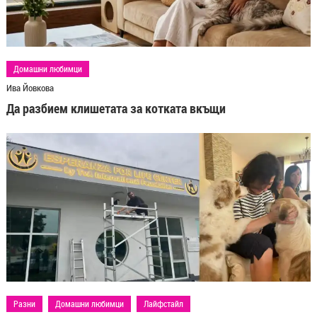
Домашни любимци
Ива Йовкова
Да разбием клишетата за котката вкъщи
Разни
Домашни любимци
Лайфстайл