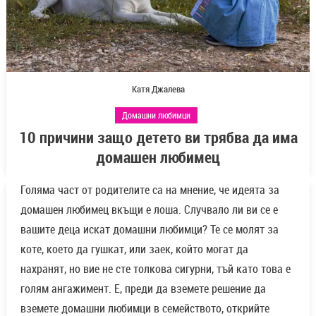
Катя Джалева
Домашни любимци
10 причини защо детето ви трябва да има
домашен любимец
Голяма част от родителите са на мнение, че идеята за
домашен любимец вкъщи е лоша. Случвало ли ви се е
вашите деца искат домашни любимци? Те се молят за
коте, което да гушкат, или заек, който могат да
нахранят, но вие не сте толкова сигурни, тъй като това е
голям ангажимент. Е, преди да вземете решение да
вземете домашни любимци в семейството, открийте