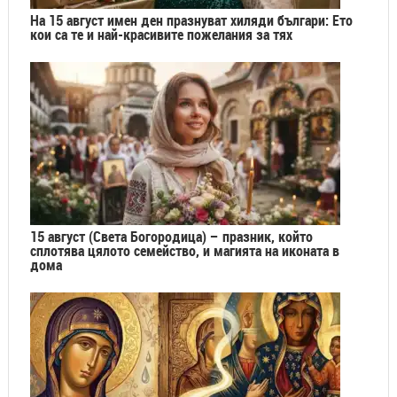
На 15 август имен ден празнуват хиляди българи: Ето
кои са те и най-красивите пожелания за тях
15 август (Света Богородица) – празник, който
сплотява цялото семейство, и магията на иконата в
дома