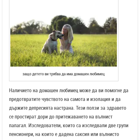
защо детето ви трябва да има домашен любимец
Наличието на домашен любимец може да ви помогне да
предотвратите чувството на самота и изолация и да
държите депресията настрана. Тези ползи за здравето
се простират дори до притежаването на вълнист
папагал. Изследователи, които са изследвали две групи
пенсионери, на които е дадена саксия или вълнисто