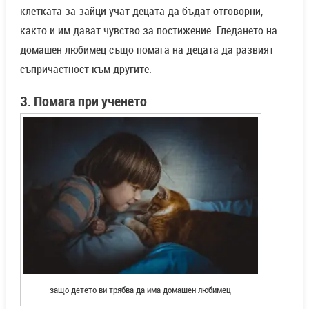
клетката за зайци учат децата да бъдат отговорни,
както и им дават чувство за постижение. Гледането на
домашен любимец също помага на децата да развият
съпричастност към другите.
3. Помага при ученето
защо детето ви трябва да има домашен любимец