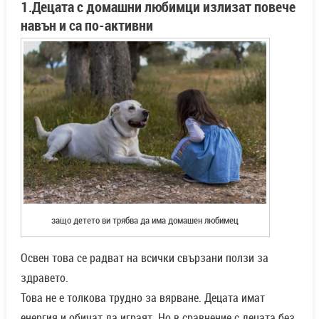
1.Децата с домашни любимци излизат повече
навън и са по-активни
защо детето ви трябва да има домашен любимец
Освен това се радват на всички свързани ползи за
здравето.
Това не е толкова трудно за вярване. Децата имат
енергия и обичат да играят. Но в сравнение с децата без,