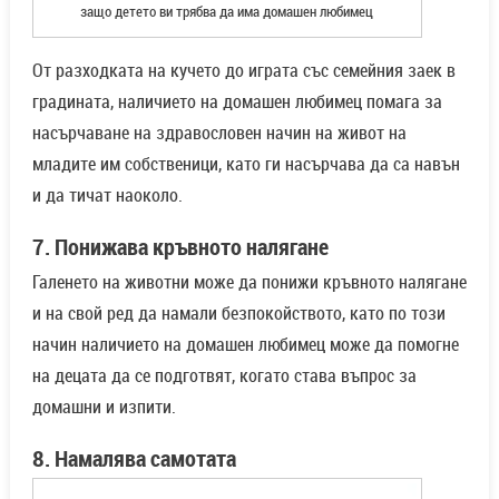
защо детето ви трябва да има домашен любимец
От разходката на кучето до играта със семейния заек в
градината, наличието на домашен любимец помага за
насърчаване на здравословен начин на живот на
младите им собственици, като ги насърчава да са навън
и да тичат наоколо.
7. Понижава кръвното налягане
Галенето на животни може да понижи кръвното налягане
и на свой ред да намали безпокойството, като по този
начин наличието на домашен любимец може да помогне
на децата да се подготвят, когато става въпрос за
домашни и изпити.
8. Намалява самотата