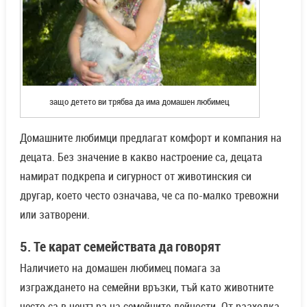
защо детето ви трябва да има домашен любимец
Домашните любимци предлагат комфорт и компания на
децата. Без значение в какво настроение са, децата
намират подкрепа и сигурност от животинския си
другар, което често означава, че са по-малко тревожни
или затворени.
5. Те карат семействата да говорят
Наличието на домашен любимец помага за
изграждането на семейни връзки, тъй като животните
често са в центъра на семейните дейности. От разходка