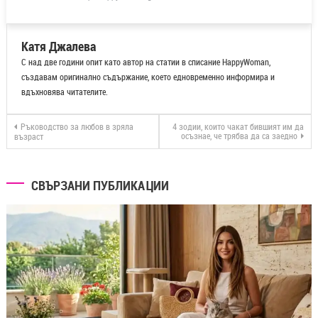
Катя Джалева
С над две години опит като автор на статии в списание HappyWoman,
създавам оригинално съдържание, което едновременно информира и
вдъхновява читателите.
Ръководство за любов в зряла
4 зодии, които чакат бившият им да
осъзнае, че трябва да са заедно
възраст
СВЪРЗАНИ ПУБЛИКАЦИИ