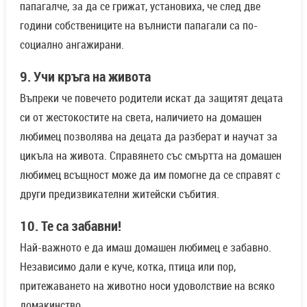
папагалче, за да се грижат, установиха, че след две
години собствениците на вълнисти папагали са по-
социално ангажирани.
9. Учи кръга на живота
Въпреки че повечето родители искат да защитят децата
си от жестокостите на света, наличието на домашен
любимец позволява на децата да разберат и научат за
цикъла на живота. Справянето със смъртта на домашен
любимец всъщност може да им помогне да се справят с
други предизвикателни житейски събития.
10. Те са забавни!
Най-важното е да имаш домашен любимец е забавно.
Независимо дали е куче, котка, птица или пор,
притежаването на животно носи удоволствие на всяко
домакинство.