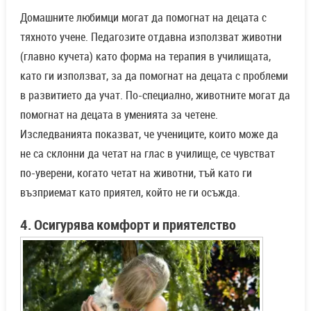
Домашните любимци могат да помогнат на децата с
тяхното учене. Педагозите отдавна използват животни
(главно кучета) като форма на терапия в училищата,
като ги използват, за да помогнат на децата с проблеми
в развитието да учат. По-специално, животните могат да
помогнат на децата в уменията за четене.
Изследванията показват, че учениците, които може да
не са склонни да четат на глас в училище, се чувстват
по-уверени, когато четат на животни, тъй като ги
възприемат като приятел, който не ги осъжда.
4. Осигурява комфорт и приятелство